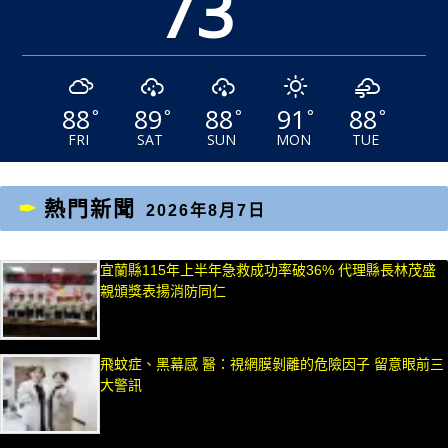
73
°
88
89
88
91
88
°
°
°
°
°
FRI
SAT
SUN
MON
TUE
熱門新聞
2026年8月7日
宜蘭縣115年上半年急救成功率破36% 代理縣長林茂盛
親頒獎表揚消防同仁
飛蚊症、黑幕感 醫：視網膜剝離的危險因子 留意眼前三
大警訊