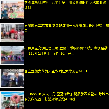
林國漳患肌腱炎、磨平鞋底：用最真實的腳步承載鄉親
託付
宜蘭縣第22處文化健康站啟用─南澳鄉原民長照服務再擴
展
打通東區交通任督二脈 宜蘭市爭取經費11號計畫道路動
土 115年1月開工，同年10月完工
國立宜蘭大學與天主教輔仁大學簽署MOU
「Check in 大東北角 皇冠海岸」開展發表會登場 跨域串
聯雙觀光圈，打造永續旅遊新風貌