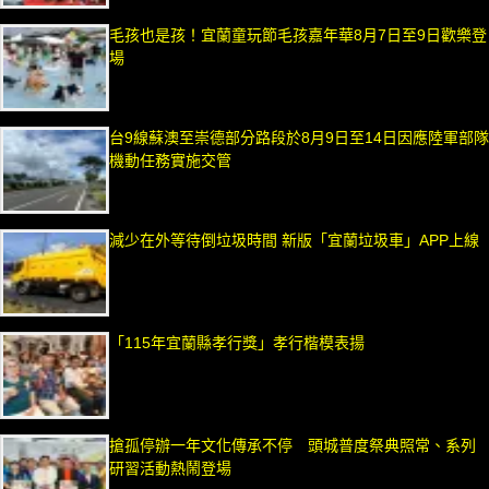
毛孩也是孩！宜蘭童玩節毛孩嘉年華8月7日至9日歡樂登
場
台9線蘇澳至崇德部分路段於8月9日至14日因應陸軍部隊
機動任務實施交管
減少在外等待倒垃圾時間 新版「宜蘭垃圾車」APP上線
「115年宜蘭縣孝行獎」孝行楷模表揚
搶孤停辦一年文化傳承不停 頭城普度祭典照常、系列
研習活動熱鬧登場