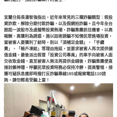
宜蘭分局長潘智強指出，近年來常見的三種詐騙類型：假投
資詐欺、解除分期付款詐騙，以及假網拍詐騙。且今年全台
掀起一波股市及虛擬幣投資熱潮，詐騙集團抓住機會，以高
報酬、高獲利為誘惑，施以話術誘騙不知情民眾進場投資，
當被害人要獲利了結時，則以「須補足金額」、「手續
費」、「帳戶凍結」等理由拖延，並要求被害人再次提供儲
值金錢，最後派出假冒「投資公司專員」的車手向被害人面
交收取金錢，直至被害人無法再提供金錢後，詐騙集團便直
接封鎖神隱，呼籲民眾投資時務必保持冷靜，提高警惕，接
獲可疑訊息應即時撥打反詐騙專線165或報案電話110諮
詢，請勿輕易受騙上當！