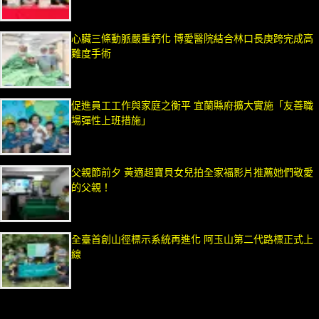
心臟三條動脈嚴重鈣化 博愛醫院結合林口長庚跨完成高
難度手術
促進員工工作與家庭之衡平 宜蘭縣府擴大實施「友善職
場彈性上班措施」
父親節前夕 黃適超寶貝女兒拍全家福影片推薦她們敬愛
的父親！
全臺首創山徑標示系統再進化 阿玉山第二代路標正式上
線