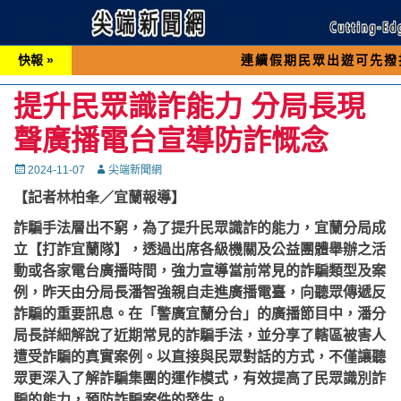
快報 »
連續假期民眾出遊可先撥打交通 「1
提升民眾識詐能力 分局長現
聲廣播電台宣導防詐慨念
Posted
Autor
2024-11-07
尖端新聞網
on
【記者林柏夆／宜蘭報導】
詐騙手法層出不窮，為了提升民眾識詐的能力，宜蘭分局成
立【打詐宜蘭隊】，透過出席各級機關及公益團體舉辦之活
動或各家電台廣播時間，強力宣導當前常見的詐騙類型及案
例，昨天由分局長潘智強親自走進廣播電臺，向聽眾傳遞反
詐騙的重要訊息。在「警廣宜蘭分台」的廣播節目中，潘分
局長詳細解說了近期常見的詐騙手法，並分享了轄區被害人
遭受詐騙的真實案例。以直接與民眾對話的方式，不僅讓聽
眾更深入了解詐騙集團的運作模式，有效提高了民眾識別詐
騙的能力，預防詐騙案件的發生。