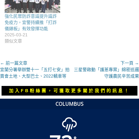
強化民眾防詐意識提升識詐
免疫力，宜警持續推「打詐
儀錶板」有效發揮功能
2025-03-21
類似文章
文
← 前一篇文章
下一頁 →
上
下
宜蘭分署舉辦雙十一「五打七安」拍
三星警啟動「護蔥專案」綿密巡邏
章
一
一
賣會土地、大型巴士、2022轎車等
守護農民辛苦成果
導
篇
篇
覽
文
文
加入FB粉絲團，可獲取更多關於我們的訊息！
章：
章：
COLUMBUS