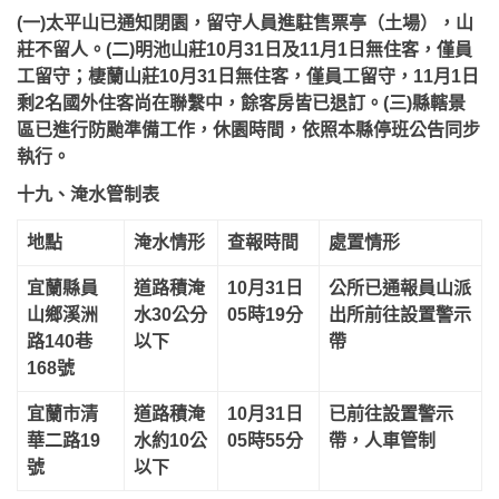
(一)太平山已通知閉園，留守人員進駐售票亭（土場），山
莊不留人。(二)明池山莊10月31日及11月1日無住客，僅員
工留守；棲蘭山莊10月31日無住客，僅員工留守，11月1日
剩2名國外住客尚在聯繫中，餘客房皆已退訂。(三)縣轄景
區已進行防颱準備工作，休園時間，依照本縣停班公告同步
執行。
十九、淹水管制表
地點
淹水情形
查報時間
處置情形
宜蘭縣員
道路積淹
10月31日
公所已通報員山派
山鄉溪洲
水30公分
05時19分
出所前往設置警示
路140巷
以下
帶
168號
宜蘭市清
道路積淹
10月31日
已前往設置警示
華二路19
水約10公
05時55分
帶，人車管制
號
以下