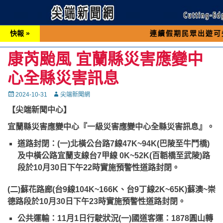
快報 »
連續假期民眾出遊可先撥打交通 
康芮颱風 宜蘭縣災害應變中
心全縣災害訊息
Posted
Autor
2024-10-31
尖端新聞網
on
【尖端新聞中心】
宜蘭縣災害應變中心『一級災害應變中心全縣災害訊息』。
道路封閉：(一)北橫公台路7線47K~94K(巴陵至牛鬥橋)
及中橫公路宜蘭支線台7甲線 0K~52K(百韜橋至武陵)路
段於10月30日下午22時實施預警性道路封閉。
(二)蘇花路廊(台9線104K~166K、台9丁線2K~65K)蘇澳~崇
德路段於10月30日下午23時實施預警性道路封閉。
公共運輸：
11月1日行駛狀況(一)國道客運：1878圓山轉