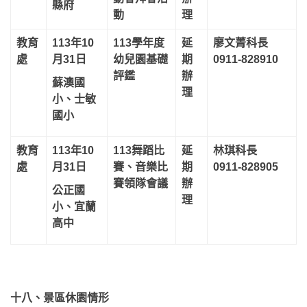
縣府
動
理
教育
113年10
113學年度
延
廖文菁科長
處
月31日
幼兒園基礎
期
0911-828910
評鑑
辦
蘇澳國
理
小、士敏
國小
教育
113年10
113舞蹈比
延
林琪科長
處
月31日
賽、音樂比
期
0911-828905
賽領隊會議
辦
公正國
理
小、宜蘭
高中
十八、景區休園情形