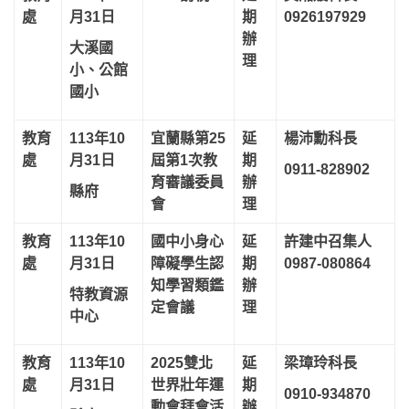
處
月31日
期
0926197929
辦
大溪國
理
小、公館
國小
教育
113年10
宜蘭縣第25
延
楊沛勳科長
處
月31日
屆第1次教
期
0911-828902
育審議委員
辦
縣府
會
理
教育
113年10
國中小身心
延
許建中召集人
處
月31日
障礙學生認
期
0987-080864
知學習類鑑
辦
特教資源
定會議
理
中心
教育
113年10
2025雙北
延
梁璋玲科長
處
月31日
世界壯年運
期
0910-934870
動會拜會活
辦