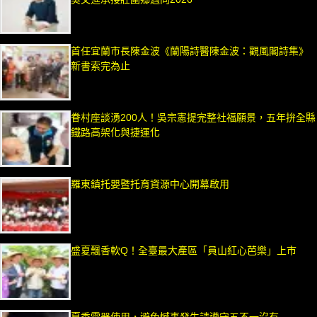
首任宜蘭市長陳金波《蘭陽詩醫陳金波：觀風閣詩集》
新書索完為止
眷村座談湧200人！吳宗憲提完整社福願景，五年拚全縣
鐵路高架化與捷運化
羅東鎮托嬰暨托育資源中心開幕啟用
盛夏飄香軟Q！全臺最大產區「員山紅心芭樂」上市
夏季電器使用，避免憾事發生請遵守五不一沒有