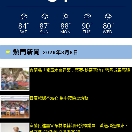
84
87
88
90
80
°
°
°
°
°
SAT
SUN
MON
TUE
WED
熱門新聞
2026年8月8日
宜蘭縣「兒童木育建築：築夢-秘密基地」營隊成果亮眼
普度減碳不減心 集中焚燒更清新
宜蘭民進黨宣布林峻輔卸任接棒議員 黃適超選羅東、
吳文進承接壯圍鄉邁向2026