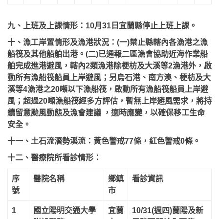
九、上班及上課情形：10月31日宜蘭縣停止上班上課。
十、漁工岸置情形及漁港狀況：(一)禁止縣轄內各漁港之漁
船筏及其他船舶出港。(二)已通報二區漁會協助近海作業船
舶完成進港避風，轄內2類漁港除梗枋及大溪等2漁港外，啟
動所有漁船筏船員上岸避風；另烏石港、南方澳、梗枋及大
溪等4漁港之20噸以下漁船筏，啟動所有漁船筏船員上岸避
風；超過20噸漁船筏經多方評估，暫無上岸避風需求，將持
續留意颱風動態及漁會建議 ，適時應變，以確保移工生命
安全。
十一、土石流潛勢溪流：黃色警戒77條，紅色警戒0條。
十二、醫療院所看診情形：
序
醫院名稱
鄉鎮
看診資訊
號
市
1
國立陽明交通大學
宜蘭
10/31(週四)蘭陽及新