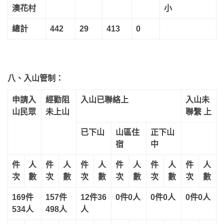
澳花村
小
總計
442
29
413
0
八、入山管制：
申請入
經勸阻
入山已聯絡上
入山未
山民眾
未上山
聯繫 上
已下山
山區住
正下山
宿
中
件
人
件
人
件
人
件
人
件
人
件
人
次
數
次
數
次
數
次
數
次
數
次
數
169件
157件
12件36
0件0人
0件0人
0件0人
534人
498人
人