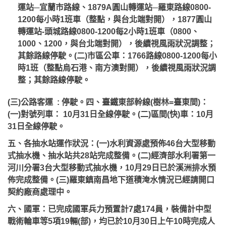
運站─宜蘭市路線、1879A圓山轉運站─羅東路線0800-
1200每小時1班車（整點，與台北端對開），1877圓山
轉運站-頭城路線0800-1200每2小時1班車（0800、
1000、1200，與台北端對開），後續視風雨狀況調整；
其餘路線停駛。(二)市區公車：1766路線0800-1200每小
時1班（整點烏石港、南方澳對開），後續視風雨狀況調
整；其餘路線停駛。
(三)公路客運 : 停駛。四、臺鐵東部幹線(樹林=臺東間)：
(一)對號列車： 10月31日全線停駛。(二)區間(快)車：10月
31日全線停駛。
五、各抽水站運作狀況：(一)水利資源處預佈46台大型移動
式抽水機、抽水站共28站完成整備。(二)經濟部水利署第一
河川分署3台大型移動式抽水機，10月29日已於溪洲排水預
佈完成整備。(三)羅東鎮南昌地下道積淹水情況已經請開口
契約廠商處理中。
六、國軍：已完成國軍兵力預置計7處174員，裝備計中型
戰術輪車等5項19輛(部)，均已於10月30日上午10時完成人