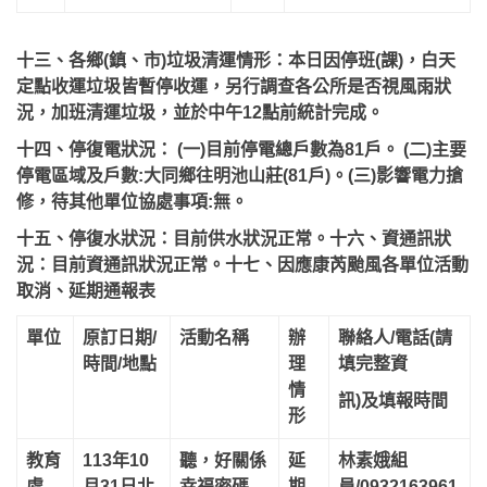
十三、各鄉(鎮、市)垃圾清運情形：本日因停班(課)，白天
定點收運垃圾皆暫停收運，另行調查各公所是否視風雨狀
況，加班清運垃圾，並於中午12點前統計完成。
十四、停復電狀況： (一)目前停電總戶數為81戶。 (二)主要
停電區域及戶數:大同鄉往明池山莊(81戶)。(三)影響電力搶
修，待其他單位協處事項:無。
十五、停復水狀況：目前供水狀況正常。十六、資通訊狀
況：目前資通訊狀況正常。十七、因應康芮颱風各單位活動
取消、延期通報表
單位
原訂日期/
活動名稱
辦
聯絡人/電話(請
時間/地點
理
填完整資
情
訊)及填報時間
形
教育
113年10
聽，好關係
延
林素娥組
處
月31日北
幸福密碼-
期
員/0932163961