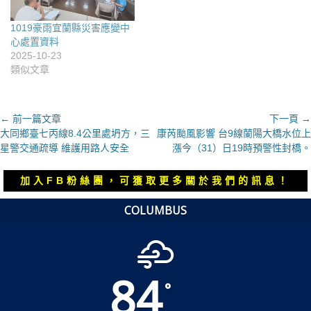
1019豪雨宜蘭縣災害應變中
心處置資料
2025-10-23
類似文章
文
← 前一篇文章
下一頁 →
上
下
大同鄉臺七丙線8.4公里處坍方，三
康芮颱風影響 台9線蘭陽大橋水位上
章
一
一
星警交通疏導 維護用路人安全
漲今（31）日19時預警性封橋。
導
篇
篇
覽
文
文
加入FB粉絲團，可獲取更多關於我們的訊息！
章：
章：
COLUMBUS
84
°