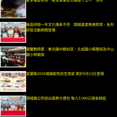
搶孤停辦一年文化傳承不停 頭城普度祭典照常、系列
研習活動熱鬧登場
蘭馨教師獎：東光國中賴伯匡、北成國小楊惠純及中山
國小林穎俊
宜蘭縣2026城鎮韌性防空演習 將於8月13日登場
頭城鎮公所送出振興大禮包 每人3,000元現金相挺