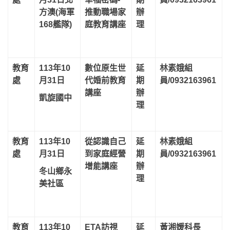
方澳(海軍
推動職場家
辦
168艦隊)
庭教育講座
理
教育
113年10
數位原生世
延
林素娥組
處
月31日
代婚前教育
期
員/0932163961
講座
辦
凱旋國中
理
教育
113年10
從認識自己
延
林素娥組
處
月31日
到家庭經營
期
員/0932163961
增能講座
辦
冬山鄉永
理
美社區
教育
113年10
ETA訪視
延
黃湘媛科長