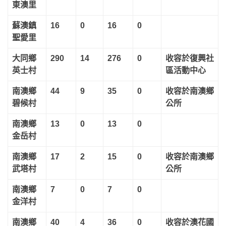
東澳里
蘇澳鎮
16
0
16
0
聖愛里
大同鄉
290
14
276
0
收容於復興社
英士村
區活動中心
南澳鄉
44
9
35
0
收容於南澳鄉
碧候村
公所
南澳鄉
13
0
13
0
金岳村
南澳鄉
17
2
15
0
收容於南澳鄉
武塔村
公所
南澳鄉
7
0
7
0
金洋村
南澳鄉
40
4
36
0
收容於澳花國