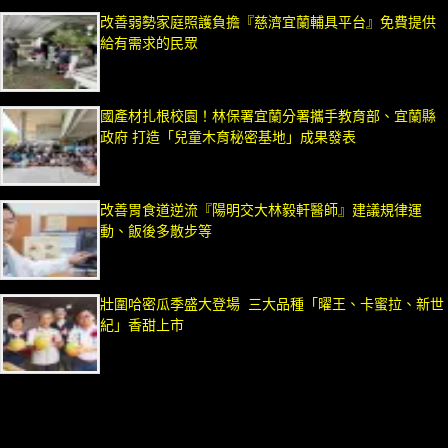
改善弱勢家庭照護負擔『慈濟宜蘭輔具平台』免費提供
給有需求的民眾
國產材扎根校園！林保署宜蘭分署攜手教育部、宜蘭縣
政府 打造「兒童木育秘密基地」成果發表
改善胃食道逆流『陽明交大林毅軒醫師』建議規律運
動、飯後多散步等
壯圍哈密瓜季盛大登場 三大品種「曜王、卡蜜拉、新世
紀」香甜上市