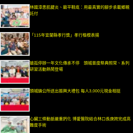
林國漳患肌腱炎、磨平鞋底：用最真實的腳步承載鄉親
託付
「115年宜蘭縣孝行獎」孝行楷模表揚
搶孤停辦一年文化傳承不停 頭城普度祭典照常、系列
研習活動熱鬧登場
頭城鎮公所送出振興大禮包 每人3,000元現金相挺
心臟三條動脈嚴重鈣化 博愛醫院結合林口長庚跨完成高
難度手術