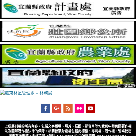
Facebook
Googleplus
Feed
Flickr
YouTube
上所屬刊載的所有內容，包括文字報導、照片、插圖、影音片等均受到中華民國著作權
法及國際著作權法律的保障，相關智慧財產權包括商標權、專利權、著作權、營業秘密
與專有技術等，未經許禁止轉貼. Copyright Ⓒ 尖端新聞網. All Right Reserved.