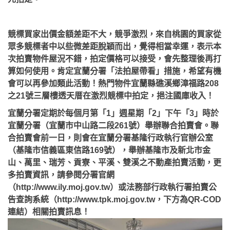
競標買家出價金額差距不大，競爭激烈，來自桃園的買家從
眾多競標者中以些微差距脫穎而出，覺得相當幸運，表示本
次拍賣物件屋況不錯，拍定價格可以接受，會先整理後再打
算如何使用。肯定宜蘭分署「法拍屋帶看」措施，希望有機
會可以再參加類此活動！熱門物件宜蘭縣礁溪鄉漳福路208
之21號三層樓透天厝在激烈競標中拍定，挹注國庫收入！
宜蘭分署定期於每個月第「1」週星期「2」下午「3」時於
宜蘭分署（宜蘭市中山路二段261號）舉辦聯合拍賣會。聯
合拍賣會前一日，則會在宜蘭分署基隆行政執行官辦公室
（基隆市信義區東信路169號），舉辦基隆市及新北市金
山、萬里、瑞芳、貢寮、平溪、雙溪之不動產拍賣活動，更
多拍賣資訊，請參閱分署官網
（http://www.ily.moj.gov.tw）或法務部行政執行署拍賣公
告查詢系統（http://www.tpk.moj.gov.tw，下方為QR-COD
連結）相關拍賣訊息！