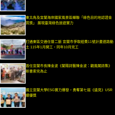
東北角及宜蘭海岸國家風景區蟬聯「綠色目的地認證金
質獎」 展現臺灣綠色旅遊實力
打通東區交通任督二脈 宜蘭市爭取經費11號計畫道路動
土 115年1月開工，同年10月完工
首任宜蘭市長陳金波《蘭陽詩醫陳金波：觀風閣詩集》
新書索完為止
國立宜蘭大學ESG實力爆發，勇奪第七屆《遠見》USR
績優獎