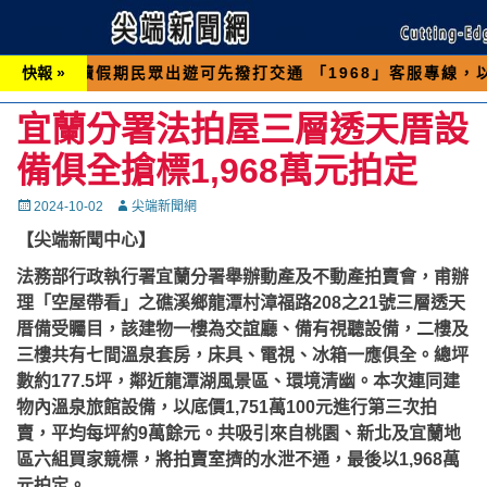
期民眾出遊可先撥打交通 「1968」客服專線，以避免遇
快報 »
宜蘭分署法拍屋三層透天厝設
備俱全搶標1,968萬元拍定
Posted
Autor
2024-10-02
尖端新聞網
on
【尖端新聞中心】
法務部行政執行署宜蘭分署舉辦動產及不動產拍賣會，甫辦
理「空屋帶看」之礁溪鄉龍潭村漳福路208之21號三層透天
厝備受矚目，該建物一樓為交誼廳、備有視聽設備，二樓及
三樓共有七間溫泉套房，床具、電視、冰箱一應俱全。總坪
數約177.5坪，鄰近龍潭湖風景區、環境清幽。本次連同建
物內溫泉旅館設備，以底價1,751萬100元進行第三次拍
賣，平均每坪約9萬餘元。共吸引來自桃園、新北及宜蘭地
區六組買家競標，將拍賣室擠的水泄不通，最後以1,968萬
元拍定。