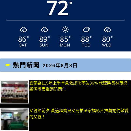
72
°
86
89
85
88
80
°
°
°
°
°
SAT
SUN
MON
TUE
WED
熱門新聞
2026年8月8日
宜蘭縣115年上半年急救成功率破36% 代理縣長林茂盛
親頒獎表揚消防同仁
父親節前夕 黃適超寶貝女兒拍全家福影片推薦她們敬愛
的父親！