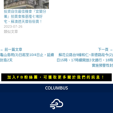
投資自住最佳機會『宜蘭分
署』拍賣會推基隆七堵好
宅、蘇澳透天厝俗俗賣！
2023-07-26
類似文章
文
← 前一篇文章
下一頁 →
上
下
龜山島明(3)日起至10/4日止，延續
蘇花公路台9線和仁~崇德路段今(2)
章
一
一
封島2天
日15時、17時續開放2次通行，18時
導
篇
篇
實施預警性封
覽
文
文
章：
章：
加入FB粉絲團，可獲取更多關於我們的訊息！
COLUMBUS