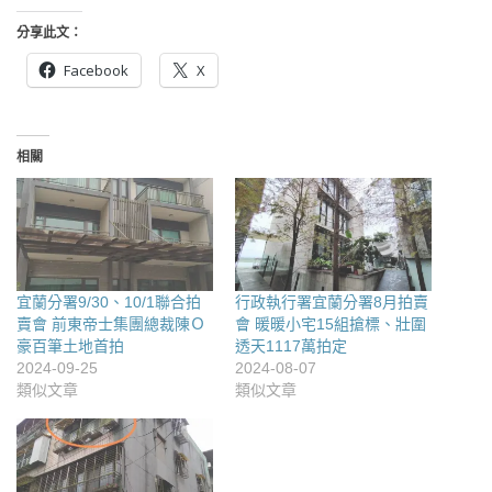
分享此文：
Facebook
X
相關
宜蘭分署9/30、10/1聯合拍
行政執行署宜蘭分署8月拍賣
賣會 前東帝士集團總裁陳Ｏ
會 暖暖小宅15組搶標、壯圍
豪百筆土地首拍
透天1117萬拍定
2024-09-25
2024-08-07
類似文章
類似文章