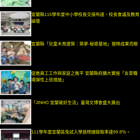
宜蘭縣115學年度中小學校長交接布達、校長會議及教育
論壇
宜蘭縣「兒童木育建築：築夢-秘密基地」營隊成果亮眼
促進員工工作與家庭之衡平 宜蘭縣府擴大實施「友善職
場彈性上班措施」
「JINHO 宜蘭敬好生活」臺灣文博會盛大展出
111學年度宜蘭區免試入學放榜總錄取率達99.8％。