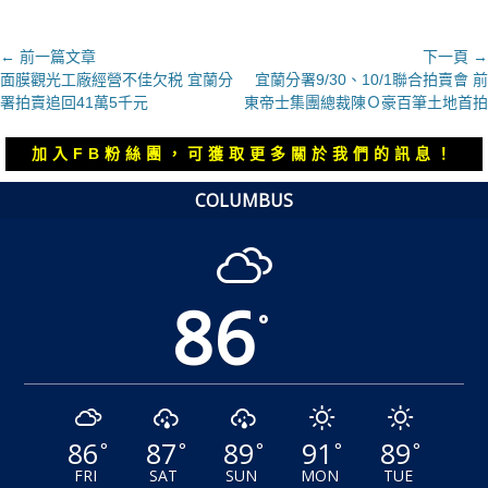
文
← 前一篇文章
下一頁 →
上
下
面膜觀光工廠經營不佳欠税 宜蘭分
宜蘭分署9/30、10/1聯合拍賣會 前
章
一
一
署拍賣追回41萬5千元
東帝士集團總裁陳Ｏ豪百筆土地首拍
導
篇
篇
覽
文
文
加入FB粉絲團，可獲取更多關於我們的訊息！
章：
章：
COLUMBUS
86
°
86
87
89
91
89
°
°
°
°
°
FRI
SAT
SUN
MON
TUE