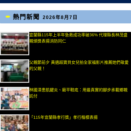
熱門新聞
2026年8月7日
宜蘭縣115年上半年急救成功率破36% 代理縣長林茂盛
親頒獎表揚消防同仁
父親節前夕 黃適超寶貝女兒拍全家福影片推薦她們敬愛
的父親！
林國漳患肌腱炎、磨平鞋底：用最真實的腳步承載鄉親
託付
「115年宜蘭縣孝行獎」孝行楷模表揚