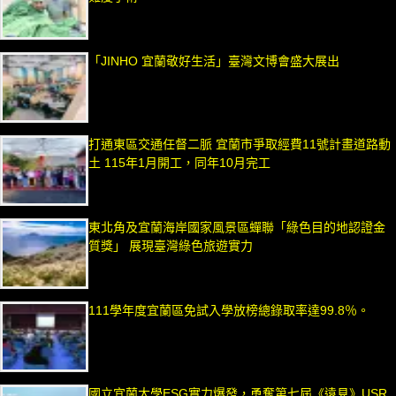
「JINHO 宜蘭敬好生活」臺灣文博會盛大展出
打通東區交通任督二脈 宜蘭市爭取經費11號計畫道路動
土 115年1月開工，同年10月完工
東北角及宜蘭海岸國家風景區蟬聯「綠色目的地認證金
質獎」 展現臺灣綠色旅遊實力
111學年度宜蘭區免試入學放榜總錄取率達99.8％。
國立宜蘭大學ESG實力爆發，勇奪第七屆《遠見》USR