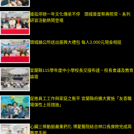
搶孤停辦一年文化傳承不停 頭城普度祭典照常、系列
研習活動熱鬧登場
頭城鎮公所送出振興大禮包 每人3,000元現金相挺
宜蘭縣115學年度中小學校長交接布達、校長會議及教育
論壇
促進員工工作與家庭之衡平 宜蘭縣府擴大實施「友善職
場彈性上班措施」
心臟三條動脈嚴重鈣化 博愛醫院結合林口長庚跨完成高
難度手術