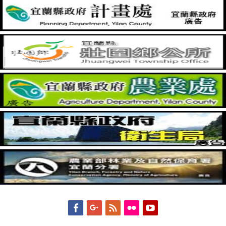
Facebook
Googleplus
Feed
Flickr
YouTube