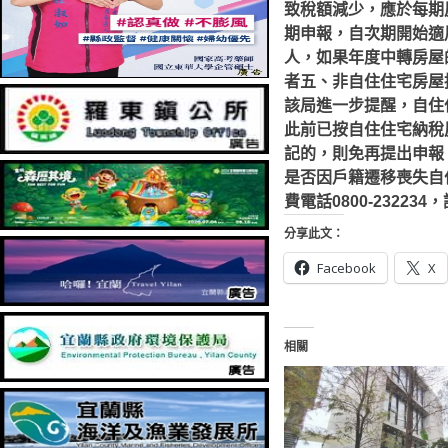
致稅額減少，應於每期
期申報，自次期開始適
人，如果年度中轉房屋
者
五、非自住住宅房屋
該局進一步提醒，自住
此前已按自住住宅納稅房
記的，則免再提出申報
是否因戶籍遷移喪失自住優惠
費電話0800-2322
分享此文：
Facebook
X
相關