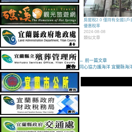
房屋稅2.0 僅持有全國1
優惠稅率
2024-08-08
類似文章
文
← 前一篇文章
上
同心協力護海洋 宜蘭縣海
章
一
導
篇
文
覽
章：