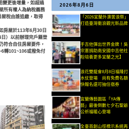
用變更後增量，如超過
2026年8月6日
屋所有權人為納稅義務
房屋稅由誰追繳，取得
「2026宜蘭外澳罟浪祭」
打造臺灣衝浪觀光新品牌
屋於113年6月30日
4日）以前辦理完戶籍登
仍符合自住房屋要件，
手吉他彈出世界金牌！吳
宗憲捐助南安國中吉他社
6轉101~106或撥免付
盼培養更多宜蘭之光】
浪花雙龍會8月8日福隆打
水仗登場 尚有免費名額
快報名還可抽住宿券
宜蘭傳藝園區「YA傳
藝」最後倒數七夕石聖爺
公祈福暖心登場
全臺首創山徑標示系統再