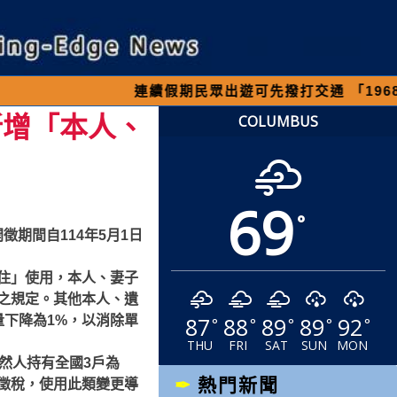
連續假期民眾出遊可先撥打交通 「1968」客服
新增「本人、
COLUMBUS
69
°
徵期間自114年5月1日
住」使用，本人、妻子
之規定。其他本人、遺
87
88
89
89
92
下降為1%，以消除單
°
°
°
°
°
THU
FRI
SAT
SUN
MON
然人持有全國3戶為
熱門新聞
徵稅，使用此類
變更導