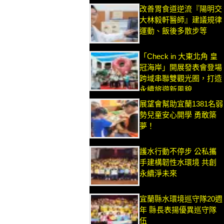
改善胃食道逆流『陽明交
大林毅軒醫師』建議規律
運動、飯後多散步等
「Check in 大東北角 皇
冠海岸」開展發表會登場
跨域串聯雙觀光圈，打造
永續旅遊新風貌
展望會幫助宜蘭1381名弱
勢兒童安心開學 勇敢築
夢！
護水行動不停步 公私攜
手建構韌性水環境 共創
永續淨未來
宜蘭縣水環境巡守隊20週
年 縣長表揚優異巡守隊
伍