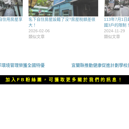
戶自住用房屋享
名下自住房屋設籍了沒?房屋稅額差很
113年7月
大！
國3戶的限制
2026-02-06
2024-11-29
類似文章
類似文章
下
洋環境管理榮獲全國特優
宜蘭縣推動健康促進計劃學校
一
篇
加入FB粉絲團，可獲取更多關於我們的訊息！
文
章：