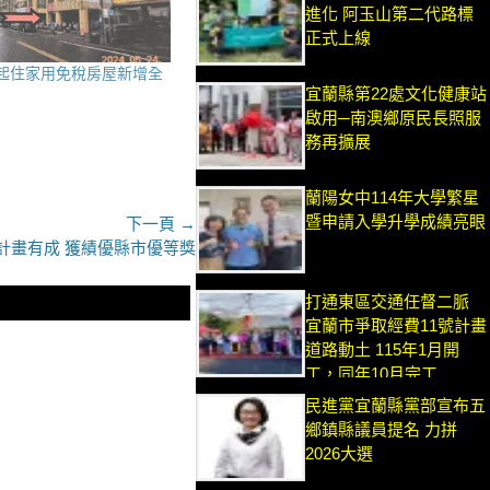
進化 阿玉山第二代路標
正式上線
1日起住家用免稅房屋新增全
宜蘭縣第22處文化健康站
！
啟用─南澳鄉原民長照服
務再擴展
蘭陽女中114年大學繁星
暨申請入學升學成績亮眼
下一頁 →
計畫有成 獲績優縣市優等獎
打通東區交通任督二脈
宜蘭市爭取經費11號計畫
道路動土 115年1月開
工，同年10月完工
民進黨宜蘭縣黨部宣布五
鄉鎮縣議員提名 力拼
2026大選