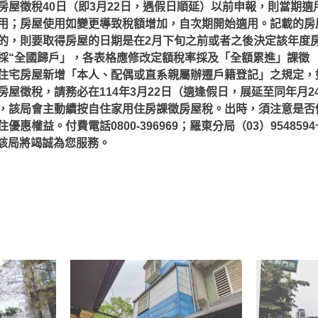
房屋徵稅40日（即3月22日，遇假日順延）以前申報，則
當期適
用；房屋使用如變更導致稅額增加，自次期開始適用。記載的房
的，則要取得房屋的日期是在2月下旬之前或者之後決定該年度
採“全國歸戶」，各表格應修改定額稅率採及「全額累進」課徵
住宅房屋新增「本人、配偶或直系親屬辦遷戶籍登記」之規定，如房
屋徵稅，請務必在114年3月22日（適逢假日，展延至同年月2
，該局會主動續按自住家用住房課徵房屋稅。出時，須注意是否
權益。付費電話0800-396969；羅東分局（03）9548594~
34，該局將竭誠為您服務。