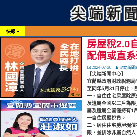
快報 »
房屋稅2.
配偶或直系
Posted
Autor
2024-07-30
尖端新聞
on
【尖端新聞中心】
宜蘭縣政府財政稅務局表
至同年5月31日停止，
一、自住住宅房屋除原
及遺屬全國以三戶為限
屬及遺屬全國僅持有1
一自住房屋稅負。
二、居住住宅房屋現值
限，並排除非屬自然人