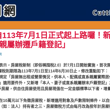
0自113年7月1日正式起上路囉！
親屬辦遷戶籍登記」
網
示，房屋稅新制（即俗稱囤稅2.0）於7月1日開始實施，首次開
課稅則期限為113年7月1日至114年6月30日止，修改重點如下：
規定「房屋無出租或營業情況，供本人、配偶或直系親屬實際居
」適用要件外，又新增「本人、妻子或直系親屬辦末戶籍登記」
戶房屋，供自住房屋使用且房屋現值在一定金額標準以下者，增量
在10萬元以下免徵房屋稅，新增適用對象及戶數限制條件，以自
（如：法人）持有者之三、房屋徵稅方式由每月改為按年計房屋