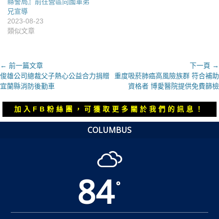
縣警局』前往營區向國軍弟
兄宣導
2023-08-23
類似文章
文
← 前一篇文章
下一頁 →
上
下
俊雄公司總裁父子熱心公益合力捐贈
重度吸菸肺癌高風險族群 符合補助
章
一
一
宜蘭縣消防後勤車
資格者 博愛醫院提供免費篩檢
導
篇
篇
覽
文
文
加入FB粉絲團，可獲取更多關於我們的訊息！
章：
章：
COLUMBUS
84
°