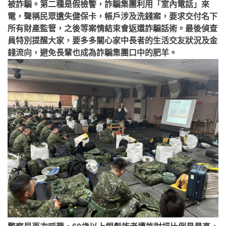
被詐騙。第二種是假檢警，詐騙集團利用「室內電話」來
電，聲稱民眾遺失健保卡，帳戶涉及洗錢案，要求交付名下
所有財產監管，之後等案情結束會返還詐騙話術。最後偵查
員特別提醒大家，要多多關心家中長者的生活交友狀況及金
錢流向，避免長輩也成為詐騙集團口中的肥羊。