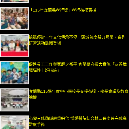
「115年宜蘭縣孝行獎」孝行楷模表揚
搶孤停辦一年文化傳承不停 頭城普度祭典照常、系列
研習活動熱鬧登場
促進員工工作與家庭之衡平 宜蘭縣府擴大實施「友善職
場彈性上班措施」
宜蘭縣115學年度中小學校長交接布達、校長會議及教育
論壇
心臟三條動脈嚴重鈣化 博愛醫院結合林口長庚跨完成高
難度手術