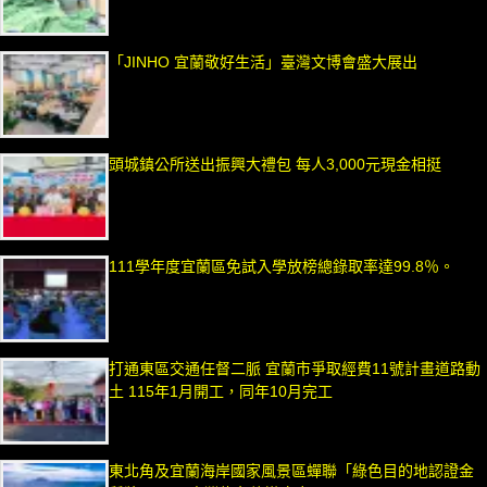
「JINHO 宜蘭敬好生活」臺灣文博會盛大展出
頭城鎮公所送出振興大禮包 每人3,000元現金相挺
111學年度宜蘭區免試入學放榜總錄取率達99.8％。
打通東區交通任督二脈 宜蘭市爭取經費11號計畫道路動
土 115年1月開工，同年10月完工
東北角及宜蘭海岸國家風景區蟬聯「綠色目的地認證金