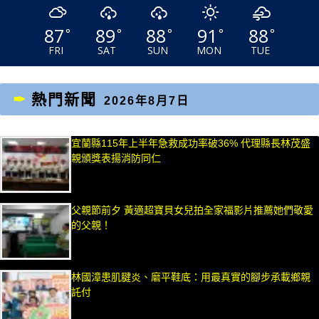
87
89
88
91
88
°
°
°
°
°
FRI
SAT
SUN
MON
TUE
熱門新聞
2026年8月7日
宜蘭縣115年上半年急救成功率破36% 代理縣長林茂盛
親頒獎表揚消防同仁
父親節前夕 黃適超寶貝女兒拍全家福影片推薦她們敬愛
的父親！
林國漳患肌腱炎、磨平鞋底：用最真實的腳步承載鄉親
託付