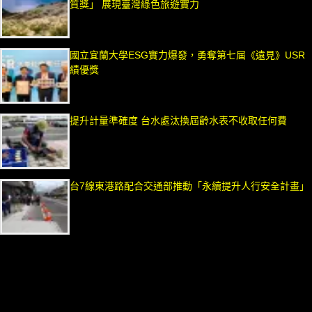
質獎」 展現臺灣綠色旅遊實力
國立宜蘭大學ESG實力爆發，勇奪第七屆《遠見》USR
績優獎
提升計量準確度 台水處汰換屆齡水表不收取任何費
台7線東港路配合交通部推動「永續提升人行安全計畫」