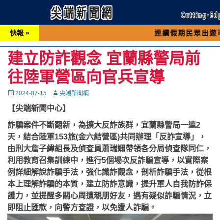
快報 »
連續假期民眾出遊可先撥打交通
建立防詐觀念 宜蘭縣警局前
往陸軍營區向官兵宣導
Posted
Autor
2024-07-15
尖端新聞網
on
【尖端新聞中心】
詐騙案件不斷翻新，為擴大反詐族群，宜蘭縣警局一連2
天，結合陸軍153旅(金六結營區)共同辦理「反詐宣導」，
由刑大詹子緯組長及偵查員蕭瑞嫻帶領各分局偵查隊同仁，
利用教育召集訓練中，進行5個場次反詐騙宣導，以實際案
例詳細解說詐騙手法，強化識詐觀念，剖析詐騙手法，從根
本上理解詐騙的本質，建立防詐意識，提升軍人自我防詐保
護力，並提醒多關心周遭親朋好友，遇有疑似詐騙情況，立
即阻止匯款，向警方查證，以免遭人詐騙。