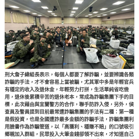
刑大詹子緯組長表示，每個人都要了解詐騙，並要辨識各類
詐騙的手法，才不會容易上當被騙，尤其軍中多是年輕官兵
有穩定的收入及退休金，年輕努力打拼，生活單純省吃儉
用，退休後累積辛苦的退休老本，常成為詐騙集團下手的目
標，此次藉由與宜蘭警方的合作，聯手防詐入侵，另外，偵
查員及警員提到目前最常遭詐騙集團的手法有二種：第一種
是假投資，也是全國遭詐最多金額的詐騙手法，詐騙集團利
用臉書作為詐騙管道，以「高獲利、穩賺不賠」的口號吸引
鄉親加入群組，民眾投入大筆金錢卻領不出來，才知道自己