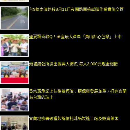
台9線南澳路段8月11日夜間路面檢試驗作業實施交管
盛夏飄香軟Q！全臺最大產區「員山紅心芭樂」上市
頭城鎮公所送出振興大禮包 每人3,000元現金相挺
吳宗憲承諾上任後拚經濟：環保與發展並重，打造宜蘭
為台灣的瑞士
宜蘭地檢署破獲起訴依托咪酯製造工廠及販賣藥頭