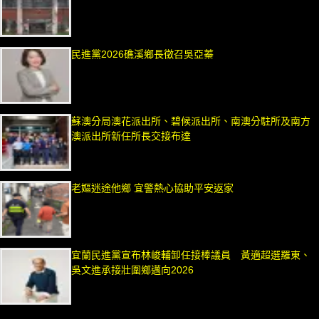
民進黨2026礁溪鄉長徵召吳亞蓁
蘇澳分局澳花派出所、碧候派出所、南澳分駐所及南方
澳派出所新任所長交接布達
老嫗迷途他鄉 宜警熱心協助平安返家
宜蘭民進黨宣布林峻輔卸任接棒議員 黃適超選羅東、
吳文進承接壯圍鄉邁向2026