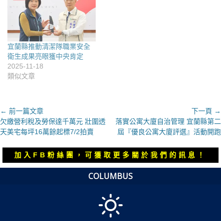
宜蘭縣推動清潔隊職業安全
衛生成果亮眼獲中央肯定
2025-11-18
類似文章
文
← 前一篇文章
下一頁 →
上
下
欠繳營利稅及勞保達千萬元 壯圍透
落實公寓大廈自治管理 宜蘭縣第二
章
一
一
天美宅每坪16萬餘起標7/2拍賣
屆『優良公寓大廈評選』活動開跑
導
篇
篇
覽
文
文
加入FB粉絲團，可獲取更多關於我們的訊息！
章：
章：
COLUMBUS