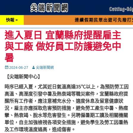
快報 »
連續假期民眾出遊可先撥打交通 「19
進入夏日 宜蘭縣府提醒雇主
與工廠 做好員工防護避免中
暑
Posted
Autor
2024-06-27
尖端新聞網
on
【尖端新聞中心】
時序已經入夏，尤其近日氣溫高達35℃以上，為預防勞工因
高溫、高溼度引發中暑及熱衰竭等職災案件，宜蘭縣政府提
醒所有工作者，應注意補充水分、適度休息及留意健康狀
況，雇主亦應採取危害預防措施，避免勞工產生中暑、熱痙
攣、熱衰竭、脫水等危害發生。另聘僱暑期工讀及相關機關
單位，自主加強檢視各項安全措施，避免學生及勞工因暑熱
及工作環境溫度過高，造成傷害。