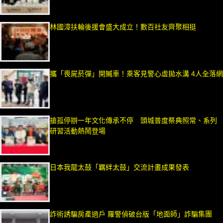
林國漳扶輪後援會盛大成立！數百社友齊聚相挺
攜「喪屍菸彈」開贓車！乘客見警心虛拋水溝 4人全落網
搶孤停辦一年文化傳承不停 頭城普度祭典照常、系列
研習活動熱鬧登場
日本我龍太鼓「羈絆太鼓」交流計畫成果發表
詐術誘騙房產過戶 羅警偵破台版「地面師」詐騙集團