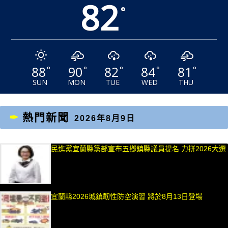
82
°
88
90
82
84
81
°
°
°
°
°
SUN
MON
TUE
WED
THU
熱門新聞
2026年8月9日
民進黨宜蘭縣黨部宣布五鄉鎮縣議員提名 力拼2026大選
宜蘭縣2026城鎮韌性防空演習 將於8月13日登場