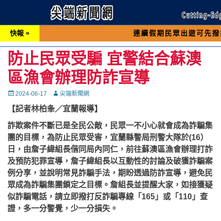
快報 »
連續假期民眾出遊可先撥打交通 「1
防止民眾受騙 宜警結合蘇澳
區漁會辦理防詐宣導
Posted
Autor
2024-06-17
尖端新聞網
on
【記者林柏夆／宜蘭報導】
詐欺案件不斷已是全民公敵，民眾一不小心就會成為詐騙集
團的目標，為防止民眾受害，宜蘭縣警局刑警大隊於(16）
日，由詹子緯組長偕同局內同仁，前往蘇澳區漁會辦理打詐
及預防犯罪宣導，詹子緯組長以互動性的討論及破獲詐騙案
例分享，並說明常見詐騙手法，期盼透過防詐宣導，避免民
眾成為詐騙集團鎖定之目標。詹組長並提醒大家，如接獲疑
似詐騙電話，請立即撥打反詐騙專線「165」或「110」查
證，多一分警覺，少一分損失。