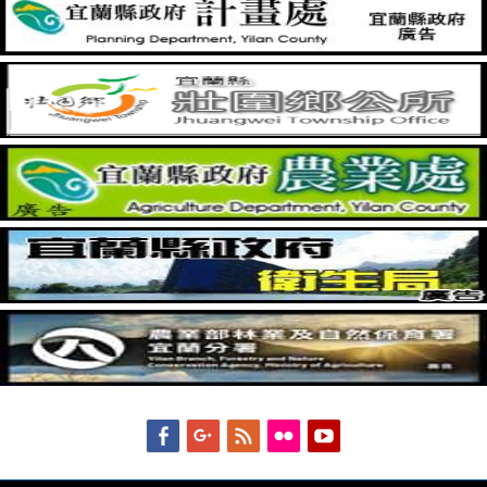
Facebook
Googleplus
Feed
Flickr
YouTube