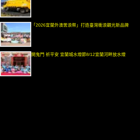
「2026宜蘭外澳罟浪祭」打造臺灣衝浪觀光新品牌
開鬼門 祈平安 宜蘭城水燈節8/12宜蘭河畔放水燈