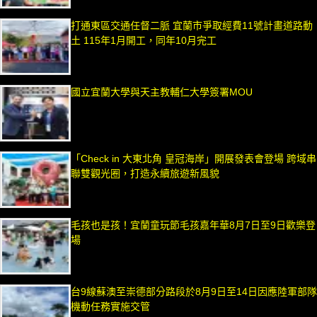
打通東區交通任督二脈 宜蘭市爭取經費11號計畫道路動
土 115年1月開工，同年10月完工
國立宜蘭大學與天主教輔仁大學簽署MOU
「Check in 大東北角 皇冠海岸」開展發表會登場 跨域串
聯雙觀光圈，打造永續旅遊新風貌
毛孩也是孩！宜蘭童玩節毛孩嘉年華8月7日至9日歡樂登
場
台9線蘇澳至崇德部分路段於8月9日至14日因應陸軍部隊
機動任務實施交管