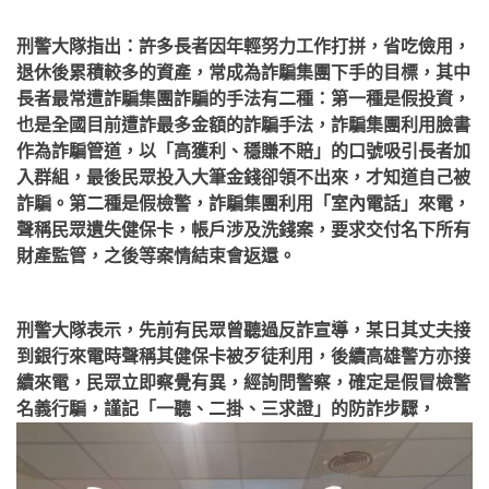
刑警大隊指出：許多長者因年輕努力工作打拼，省吃儉用，
退休後累積較多的資產，常成為詐騙集團下手的目標，其中
長者最常遭詐騙集團詐騙的手法有二種：第一種是假投資，
也是全國目前遭詐最多金額的詐騙手法，詐騙集團利用臉書
作為詐騙管道，以「高獲利、穩賺不賠」的口號吸引長者加
入群組，最後民眾投入大筆金錢卻領不出來，才知道自己被
詐騙。第二種是假檢警，詐騙集團利用「室內電話」來電，
聲稱民眾遺失健保卡，帳戶涉及洗錢案，要求交付名下所有
財產監管，之後等案情結束會返還。
刑警大隊表示，先前有民眾曾聽過反詐宣導，某日其丈夫接
到銀行來電時聲稱其健保卡被歹徒利用，後續高雄警方亦接
續來電，民眾立即察覺有異，經詢問警察，確定是假冒檢警
名義行騙，謹記「一聽、二掛、三求證」的防詐步驟，