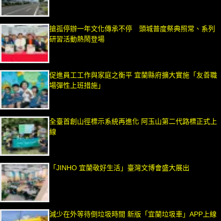
搶孤停辦一年文化傳承不停 頭城普度祭典照常、系列
研習活動熱鬧登場
促進員工工作與家庭之衡平 宜蘭縣府擴大實施「友善職
場彈性上班措施」
全臺首創山徑標示系統再進化 阿玉山第二代路標正式上
線
「JINHO 宜蘭敬好生活」臺灣文博會盛大展出
減少在外等待倒垃圾時間 新版「宜蘭垃圾車」APP上線