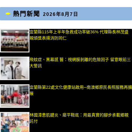
熱門新聞
2026年8月7日
宜蘭縣115年上半年急救成功率破36% 代理縣長林茂盛
親頒獎表揚消防同仁
飛蚊症、黑幕感 醫：視網膜剝離的危險因子 留意眼前三
大警訊
宜蘭縣第22處文化健康站啟用─南澳鄉原民長照服務再擴
展
林國漳患肌腱炎、磨平鞋底：用最真實的腳步承載鄉親
託付