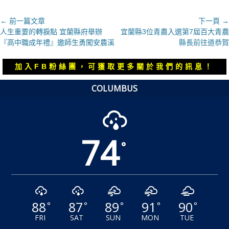
文
← 前一篇文章
下一頁 →
上
下
人生重要的轉捩點 宜蘭縣府舉辦
宜蘭縣3位青農入選第7屆百大青農
章
一
一
『高中職成年禮』邀師生勇闖安農溪
縣長前往道恭賀
導
篇
篇
覽
文
文
加入FB粉絲團，可獲取更多關於我們的訊息！
章：
章：
COLUMBUS
74
°
88
87
89
91
90
°
°
°
°
°
FRI
SAT
SUN
MON
TUE