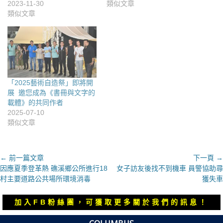
2023-11-30
類似文章
類似文章
「2025藝術自造祭」即將開
展 邀您成為《書冊與文字的
載體》的共同作者
2025-07-10
類似文章
文
← 前一篇文章
下一頁 →
上
下
因應夏季登革熱 礁溪鄉公所進行18
女子訪友後找不到機車 員警協助尋
章
一
一
村主要道路公共場所環境消毒
獲失車
導
篇
篇
覽
文
文
加入FB粉絲團，可獲取更多關於我們的訊息！
章：
章：