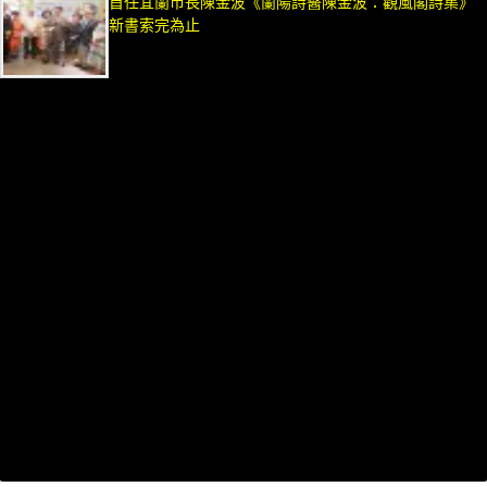
首任宜蘭市長陳金波《蘭陽詩醫陳金波：觀風閣詩集》
新書索完為止