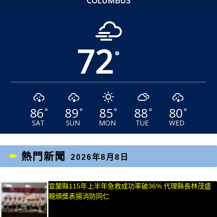
COLUMBUS
72
°
86
89
85
88
80
°
°
°
°
°
SAT
SUN
MON
TUE
WED
熱門新聞
2026年8月8日
宜蘭縣115年上半年急救成功率破36% 代理縣長林茂盛
親頒獎表揚消防同仁