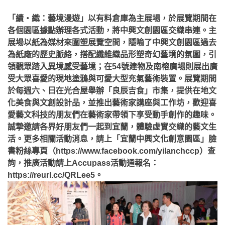
「續‧織：藝境漫遊」以有料倉庫為主展場，於展覽期間在
各個園區據點辦理各式活動，將中興文創園區交織串連。主
展場以紙為媒材來圍塑展覽空間，隱喻了中興文創園區過去
為紙廠的歷史脈絡，搭配纖維織品形塑奇幻藝境的氛圍，引
領觀眾踏入異境感受藝境；在54號建物及南榕廣場則展出廣
受大眾喜愛的現地塗鴉與可愛大型充氣藝術裝置。展覽期間
於每週六、日在光合屋舉辦「良辰吉食」市集，提供在地文
化美食與文創設計品，並推出藝術家講座與工作坊，歡迎喜
愛藝文科技的朋友們在藝術家帶領下享受動手創作的趣味。
誠摯邀請各界好朋友們一起到宜蘭，體驗虛實交織的藝文生
活。更多相關活動消息，請上「宜蘭中興文化創意園區」臉
書粉絲專頁（https://www.facebook.com/yilanchccp）查
詢，推廣活動請上Accupass活動通報名：
https://reurl.cc/QRLee5。