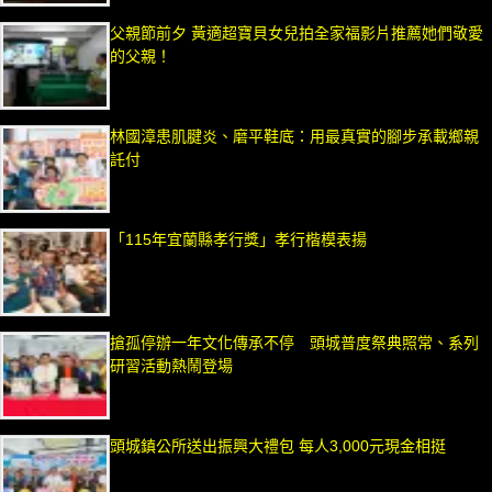
父親節前夕 黃適超寶貝女兒拍全家福影片推薦她們敬愛
的父親！
林國漳患肌腱炎、磨平鞋底：用最真實的腳步承載鄉親
託付
「115年宜蘭縣孝行獎」孝行楷模表揚
搶孤停辦一年文化傳承不停 頭城普度祭典照常、系列
研習活動熱鬧登場
頭城鎮公所送出振興大禮包 每人3,000元現金相挺