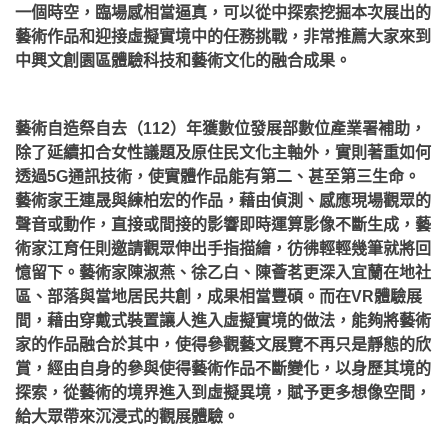
一個時空，臨場感相當逼真，可以從中探索挖掘本次展出的
藝術作品和迎接虛擬實境中的任務挑戰，非常推薦大家來到
中興文創園區體驗科技和藝術文化的融合成果。
藝術自造祭自去（112）年獲數位發展部數位產業署補助，
除了延續扣合女性議題及原住民文化主軸外，實則著重如何
透過5G通訊技術，使實體作品能有第二、甚至第三生命。
藝術家王連晟與練柏宏的作品，藉由偵測、感應現場觀眾的
聲音或動作，直接或間接的影響即時運算影像不斷生成，藝
術家江育任則邀請觀眾伸出手指描繪，彷彿輕輕幾筆就將回
憶留下。藝術家陳淑燕、徐乙白、陳薈茗更深入宜蘭在地社
區、部落與當地居民共創，成果相當豐碩。而在VR體驗展
間，藉由穿戴式裝置讓人進入虛擬實境的做法，能夠將藝術
家的作品融合於其中，使得參觀藝文展覽不再只是靜態的欣
賞，經由自身的參與使得藝術作品不斷變化，以身歷其境的
探索，從藝術的境界進入到虛擬異境，賦予更多想像空間，
給大眾帶來沉浸式的觀展體驗。