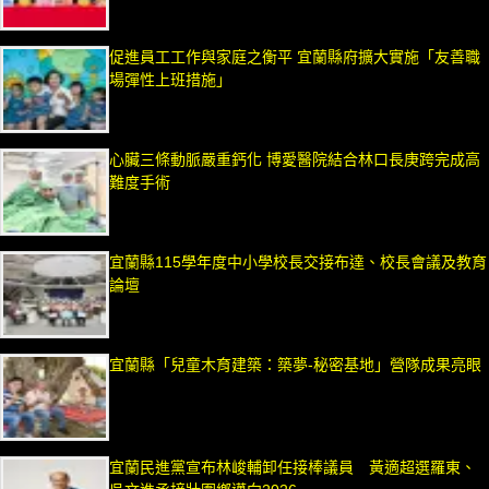
促進員工工作與家庭之衡平 宜蘭縣府擴大實施「友善職
場彈性上班措施」
心臟三條動脈嚴重鈣化 博愛醫院結合林口長庚跨完成高
難度手術
宜蘭縣115學年度中小學校長交接布達、校長會議及教育
論壇
宜蘭縣「兒童木育建築：築夢-秘密基地」營隊成果亮眼
宜蘭民進黨宣布林峻輔卸任接棒議員 黃適超選羅東、