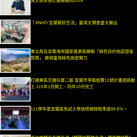
吳文進承接壯圍鄉邁向2026
「JINHO 宜蘭敬好生活」臺灣文博會盛大展出
東北角及宜蘭海岸國家風景區蟬聯「綠色目的地認證金
質獎」 展現臺灣綠色旅遊實力
打通東區交通任督二脈 宜蘭市爭取經費11號計畫道路動
土 115年1月開工，同年10月完工
111學年度宜蘭區免試入學放榜總錄取率達99.8％。