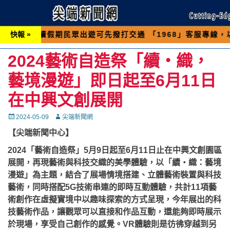
期民眾出遊可先撥打交通 「1968」客服專線，以避免遇
快報 »
2024藝術自造祭「續‧織，
藝境漫遊」即日起至6月11日
在中興文創展開
Posted
Autor
2024-05-09
尖端新聞網
on
【尖端新聞中心】
2024「藝術自造祭」5月9日起至6月11日止在中興文創園區
展開，再現藝術與科技交織的美學體驗，以「續‧織：藝境
漫遊」為主題，結合了展場情境搭建、立體藝術裝置與科技
藝術，同時搭配5G技術串連的即時互動體驗，共計11項藝
術創作在虛擬實境中以趣味探索的方式呈現，今年展出的科
技藝術作品，讓觀眾可以直接和作品互動，還能夠即時展示
於現場，享受自己創作的感覺。VR體驗則是彷彿穿越到另