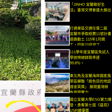
「JINHO 宜蘭敬好生
活」臺灣文博會盛大展出
打通東區交通任督二脈
宜蘭市爭取經費11號計畫
道路動土 115年1月開
工，同年10月完工
111學年度宜蘭區免試入
學放榜總錄取率達
99.8％。
東北角及宜蘭海岸國家風
景區蟬聯「綠色目的地認
證金質獎」 展現臺灣綠
色旅遊實力
國立宜蘭大學ESG實力爆
發，勇奪第七屆《遠見》
USR績優獎