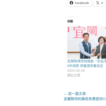
Facebook
X
相關
宜蘭縣環保局推動『空品
8年得獎 榮獲環保署肯定
2023-03-28
類似文章
文
← 前一篇文章
上
宜蘭縣特約藥局免費提供CO
章
一