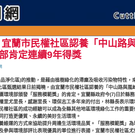
 宜蘭市民權社區認養「中山路
部肯定連續9年得獎
網
空品淨化區)的推動，是藉由植樹綠化的滯塵及吸收污染物特性，
淨化區甄選結果日前揭曉，由宜蘭市民權社區認養的「中山路與嵐
獲環境部頒發「服務模範獎」的肯定。宜蘭縣政府今(7)日於縣
權里尤里長，感謝里長、環保志工多年來的付出，林縣長表示環
民權社區的成功經驗可以成為全縣其他地區環境綠化工作的重要
同打造更優質、永續的美好生活環境。
養維運的方式來協助提升周邊生活環境品質。「服務模範獎」為
及參與環境部評比表現優異的單位進行表揚，宜蘭市民權社區尤