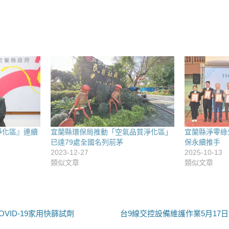
淨化區』連續
宜蘭縣環保局推動「空氣品質淨化區」
宜蘭縣淨零綠
已達79處全國名列前茅
保永續推手
2023-12-27
2025-10-13
類似文章
類似文章
下
VID-19家用快篩試劑
台9線交控設備維護作業5月17
一