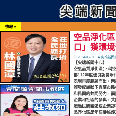
快報 »
空品淨化區
口」獲環境
Posted
Autor
2024-05-07
尖端新聞
on
【尖端新聞中心】
空氣品質淨化區(下稱
部112年度優良認養
表現再度脫穎而出，榮
頒發感謝狀予宜蘭市民
和民間的共同努力，而
企業和社區的參與，共
透過民間團體或企業認
品淨化區歷年認養維護