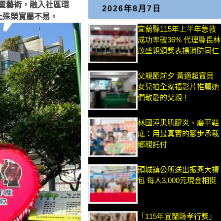
置藝術，融入社區環
2026年8月7日
此殊榮實屬不易。
宜蘭縣115年上半年急救
成功率破36% 代理縣長林
茂盛親頒獎表揚消防同仁
父親節前夕 黃適超寶貝
女兒拍全家福影片推薦她
們敬愛的父親！
林國漳患肌腱炎、磨平鞋
底：用最真實的腳步承載
鄉親託付
頭城鎮公所送出振興大禮
包 每人3,000元現金相挺
「115年宜蘭縣孝行獎」