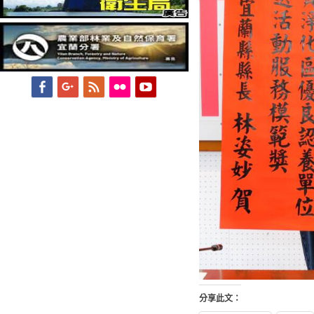
Facebook
Googleplus
Feed
Flickr
YouTube
分享此文：