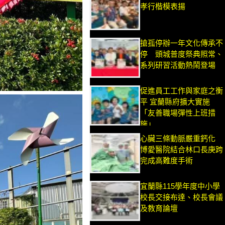
孝行楷模表揚
搶孤停辦一年文化傳承不
停 頭城普度祭典照常、
系列研習活動熱鬧登場
促進員工工作與家庭之衡
平 宜蘭縣府擴大實施
「友善職場彈性上班措
施」
心臟三條動脈嚴重鈣化
博愛醫院結合林口長庚跨
完成高難度手術
宜蘭縣115學年度中小學
校長交接布達、校長會議
及教育論壇