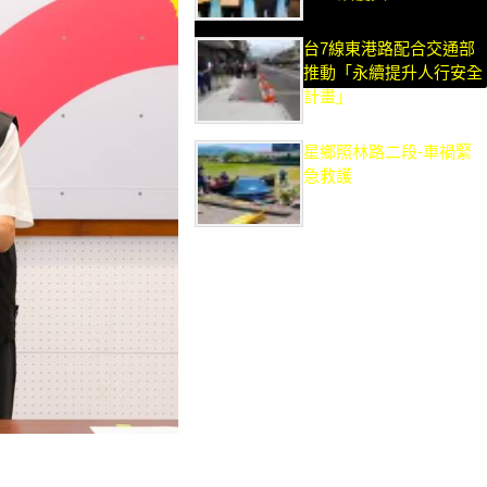
台7線東港路配合交通部
推動「永續提升人行安全
計畫」
星鄉照林路二段-車禍緊
急救護