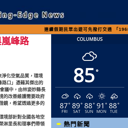
連續假期民眾出遊可先撥打交通 「1968」客服專線
與嵐峰路
COLUMBUS
85
°
來淨化空氣品質，環境
峰路口」憑藉其傑出的
務會議中，由林姿妙縣長
境的改善維護需要政府
87
89
88
91
88
借鏡，希望透過更多的
°
°
°
°
°
FRI
SAT
SUN
MON
TUE
環境部針對全國各地空
熱門新聞
榮淋里長和理事們帶領