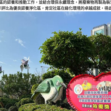
區的認養和推動工作，並結合環保永續理念，將廢棄物再製為裝
年評比為優良認養淨化區，肯定社區在綠化環境的卓越成就，得