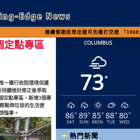
連續假期民眾出遊可先撥打交通 「1968」客服專線
個定點專區
COLUMBUS
73
°
惟一獲行政院環境保護
所持續檢討修正後爭取
個定點專區，新增3個專
全輕鬆倒垃圾的生活便
86
89
85
88
80
煩惱事。
°
°
°
°
°
SAT
SUN
MON
TUE
WED
熱門新聞