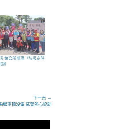
活 鎮公所辦理『垃圾定時
試辦
下一頁 →
偏鄉車輛沒電 蘇警熱心協助