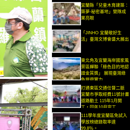
宜蘭縣「兒童木育建築：
築夢-秘密基地」營隊成
果亮眼
「JINHO 宜蘭敬好生
活」臺灣文博會盛大展出
東北角及宜蘭海岸國家風
景區蟬聯「綠色目的地認
證金質獎」 展現臺灣綠
色旅遊實力
打通東區交通任督二脈
宜蘭市爭取經費11號計畫
道路動土 115年1月開
工，同年10月完工
111學年度宜蘭區免試入
學放榜總錄取率達
99.8％。