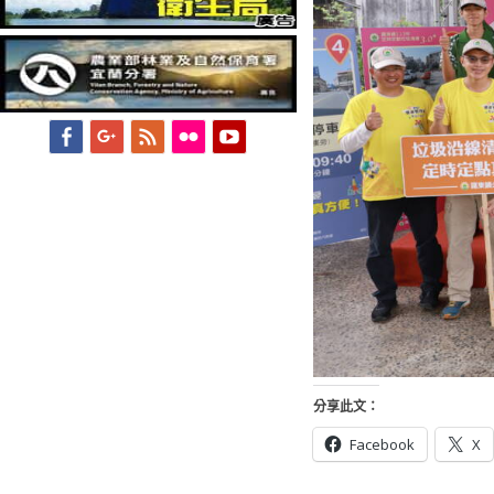
Facebook
Googleplus
Feed
Flickr
YouTube
分享此文：
Facebook
X