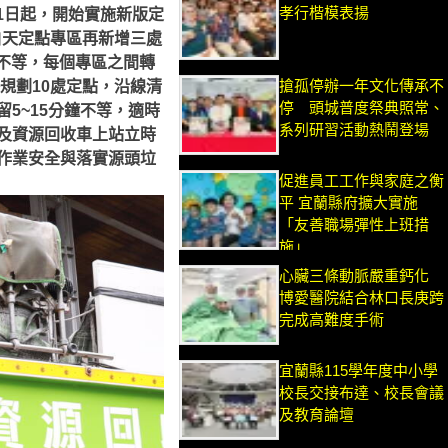
孝行楷模表揚
1日起，開始實施新版定
白天定點專區再新增三處
鐘不等，每個專區之間轉
搶孤停辦一年文化傳承不
規劃10處定點，沿線清
停 頭城普度祭典照常、
5~15分鐘不等，適時
系列研習活動熱鬧登場
及資源回收車上站立時
作業安全與落實源頭垃
促進員工工作與家庭之衡
平 宜蘭縣府擴大實施
「友善職場彈性上班措
施」
心臟三條動脈嚴重鈣化
博愛醫院結合林口長庚跨
完成高難度手術
宜蘭縣115學年度中小學
校長交接布達、校長會議
及教育論壇