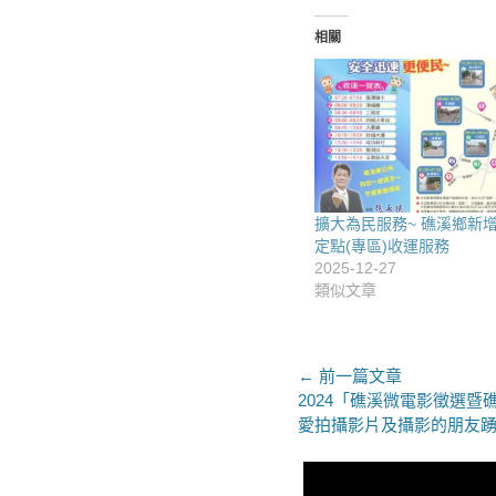
相關
擴大為民服務~ 礁溪鄉新
定點(專區)收運服務
2025-12-27
類似文章
文
← 前一篇文章
上
2024「礁溪微電影徵選
章
一
愛拍攝影片及攝影的朋友
導
篇
文
覽