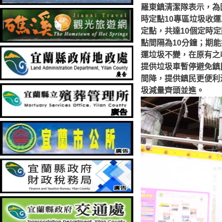
羅東鎮清潔隊表示，為因
時定點10專區垃圾收
定點，共達10個定時
點間隔為10分鐘；期
運垃圾不變，在原有之
提供垃圾車暫停避免鎮
間降，提供鎮民更便利
圾減量齊頭並進。