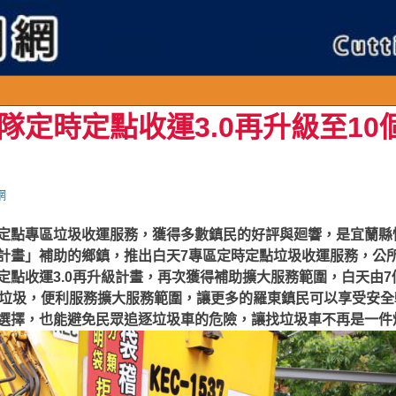
隊定時定點收運3.0再升級至10
網
定點專區垃圾收運服務，獲得多數鎮民的好評與廻響，是宜蘭縣
計畫」補助的鄉鎮，推出白天7專區定時定點垃圾收運服務，公
定點收運3.0再升級計畫，再次獲得補助擴大服務範圍，白天由7
運垃圾，便利服務擴大服務範圍，讓更多的羅東鎮民可以享受安
選擇，也能避免民眾追逐垃圾車的危險，讓找垃圾車不再是一件