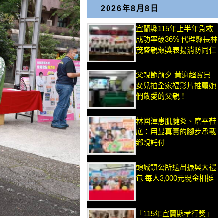
2026年8月8日
宜蘭縣115年上半年急救
成功率破36% 代理縣長林
茂盛親頒獎表揚消防同仁
父親節前夕 黃適超寶貝
女兒拍全家福影片推薦她
們敬愛的父親！
林國漳患肌腱炎、磨平鞋
底：用最真實的腳步承載
鄉親託付
頭城鎮公所送出振興大禮
包 每人3,000元現金相挺
「115年宜蘭縣孝行獎」