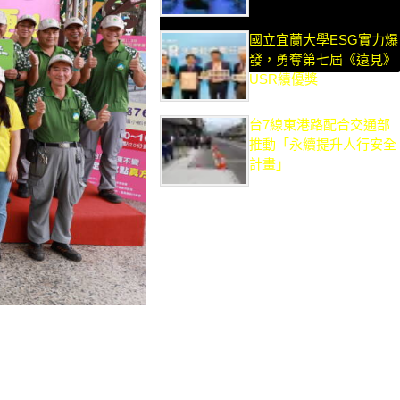
國立宜蘭大學ESG實力爆
發，勇奪第七屆《遠見》
USR績優獎
台7線東港路配合交通部
推動「永續提升人行安全
計畫」