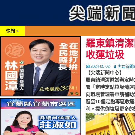
快報 »
羅東鎮清潔
收運垃圾
Posted
Autor
2024-05-02
尖端新聞
on
【尖端新聞中心】
羅東鎮清潔隊試辦定時
署「定時定點垃圾清運
向環境管理署申請補助
區至10個定點專區收
利。提供倒垃圾更多的