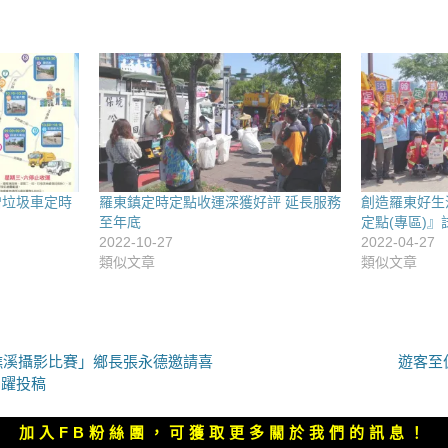
增垃圾車定時
羅東鎮定時定點收運深獲好評 延長服務
創造羅東好生
至年底
定點(專區)』
2022-10-27
2022-04-27
類似文章
類似文章
下
暨礁溪攝影比賽」鄉長張永德邀請喜
遊客至
一
踴躍投稿
篇
文
加入FB粉絲團，可獲取更多關於我們的訊息！