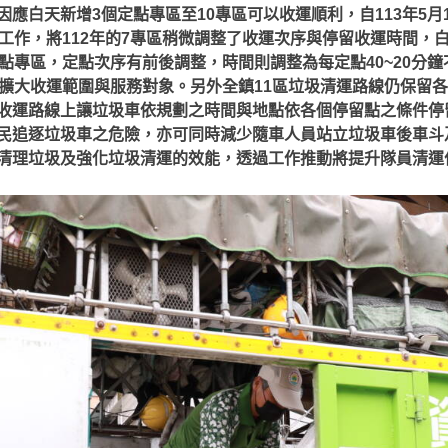
應白天新增3個定點專區至10專區可以收運順利，自113年5月
運工作，將112年的7專區稍微調整了收運次序與停留收運時間，
定點專區，定點次序有前後調整，時間則調整為每定點40~20分
能擴大收運範圍與服務對象。另外全鎮11區垃圾清運路線仍保留各
收運路線上讓垃圾車依規劃之時間與地點依各個停留點之條件停留
民追逐垃圾車之危險，亦可同時減少隨車人員站立垃圾車後車斗
清理垃圾及強化垃圾清運的效能，透過工作推動將提升隊員清運