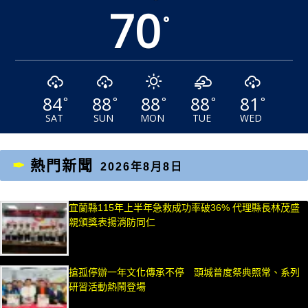
70
°
84
88
88
88
81
°
°
°
°
°
SAT
SUN
MON
TUE
WED
熱門新聞
2026年8月8日
宜蘭縣115年上半年急救成功率破36% 代理縣長林茂盛
親頒獎表揚消防同仁
搶孤停辦一年文化傳承不停 頭城普度祭典照常、系列
研習活動熱鬧登場