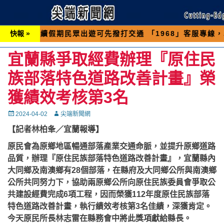
假期民眾出遊可先撥打交通 「1968」客服專線，以避免
快報 »
宜蘭縣爭取經費辦理『原住民
族部落特色道路改善計畫』榮
獲績效考核第3名
Posted
Autor
2024-04-02
尖端新聞網
on
【記者林柏夆／宜蘭報導】
原民會為原鄉地區暢通部落產業交通命脈，並提升原鄉道路
品質，辦理『原住民族部落特色道路改善計畫』，宜蘭縣內
大同鄉及南澳鄉有28個部落，在縣府及大同鄉公所與南澳鄉
公所共同努力下，協助兩原鄉公所向原住民族委員會爭取公
共建設經費完成6項工程，因而榮獲112年度原住民族部落
特色道路改善計畫，執行績效考核第3名佳績，深獲肯定。
今天原民所長林志雷在縣務會中將此獎項獻給縣長。