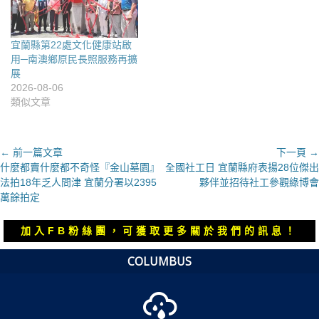
宜蘭縣第22處文化健康站啟
用─南澳鄉原民長照服務再擴
展
2026-08-06
類似文章
文
← 前一篇文章
下一頁 →
上
下
什麼都賣什麼都不奇怪『金山墓園』
全國社工日 宜蘭縣府表揚28位傑出
章
一
一
法拍18年乏人問津 宜蘭分署以2395
夥伴並招待社工參觀綠博會
導
篇
篇
萬餘拍定
覽
文
文
章：
章：
加入FB粉絲團，可獲取更多關於我們的訊息！
COLUMBUS