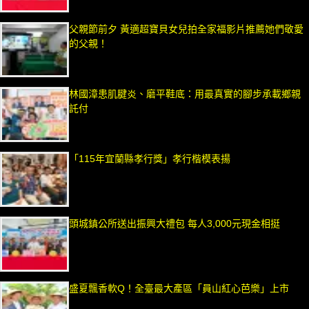
父親節前夕 黃適超寶貝女兒拍全家福影片推薦她們敬愛
的父親！
林國漳患肌腱炎、磨平鞋底：用最真實的腳步承載鄉親
託付
「115年宜蘭縣孝行獎」孝行楷模表揚
頭城鎮公所送出振興大禮包 每人3,000元現金相挺
盛夏飄香軟Q！全臺最大產區「員山紅心芭樂」上市