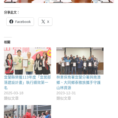
分享此文：
Facebook
X
相關
宜蘭縣榮獲113年度「宜居部
林業保育署宜蘭分署與南澳
落建設計畫」執行績效第一
鄉、大同鄉泰雅族攜手守護
名
山林資源
2025-03-18
2023-12-31
類似文章
類似文章