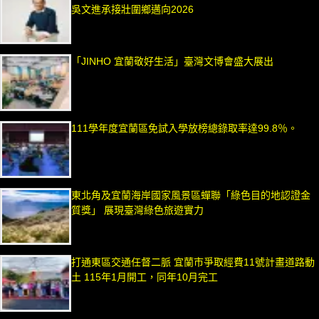
吳文進承接壯圍鄉邁向2026
「JINHO 宜蘭敬好生活」臺灣文博會盛大展出
111學年度宜蘭區免試入學放榜總錄取率達99.8％。
東北角及宜蘭海岸國家風景區蟬聯「綠色目的地認證金
質獎」 展現臺灣綠色旅遊實力
打通東區交通任督二脈 宜蘭市爭取經費11號計畫道路動
土 115年1月開工，同年10月完工