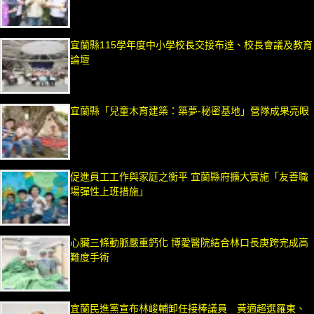
宜蘭縣115學年度中小學校長交接布達、校長會議及教育
論壇
宜蘭縣「兒童木育建築：築夢-秘密基地」營隊成果亮眼
促進員工工作與家庭之衡平 宜蘭縣府擴大實施「友善職
場彈性上班措施」
心臟三條動脈嚴重鈣化 博愛醫院結合林口長庚跨完成高
難度手術
宜蘭民進黨宣布林峻輔卸任接棒議員 黃適超選羅東、