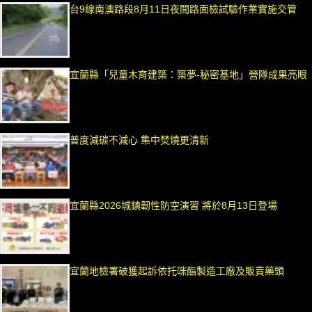
台9線南澳路段8月11日夜間路面檢試驗作業實施交管
宜蘭縣「兒童木育建築：築夢-秘密基地」營隊成果亮眼
普度減碳不減心 集中焚燒更清新
宜蘭縣2026城鎮韌性防空演習 將於8月13日登場
宜蘭地檢署破獲起訴依托咪酯製造工廠及販賣藥頭