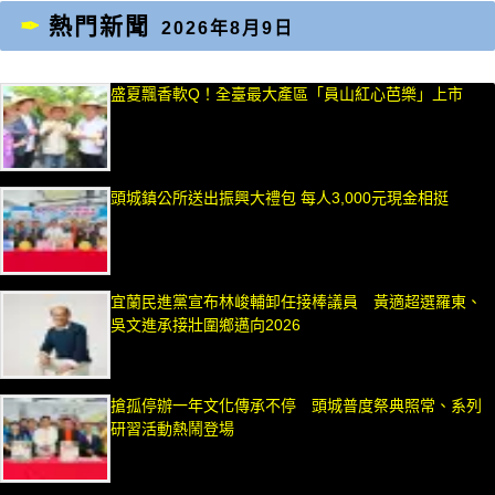
熱門新聞
2026年8月9日
盛夏飄香軟Q！全臺最大產區「員山紅心芭樂」上市
頭城鎮公所送出振興大禮包 每人3,000元現金相挺
宜蘭民進黨宣布林峻輔卸任接棒議員 黃適超選羅東、
吳文進承接壯圍鄉邁向2026
搶孤停辦一年文化傳承不停 頭城普度祭典照常、系列
研習活動熱鬧登場