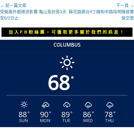
文
← 前一篇文章
下一頁 →
上
下
受颱風外圍環流影響 亀山島封島3天
蘇花路廊台9丁線和中路段明隧道實
章
一
一
至6/2日止
施交管
導
篇
篇
覽
文
文
加入FB粉絲團，可獲取更多關於我們的訊息！
章：
章：
COLUMBUS
68
°
88
90
89
86
78
°
°
°
°
°
SUN
MON
TUE
WED
THU