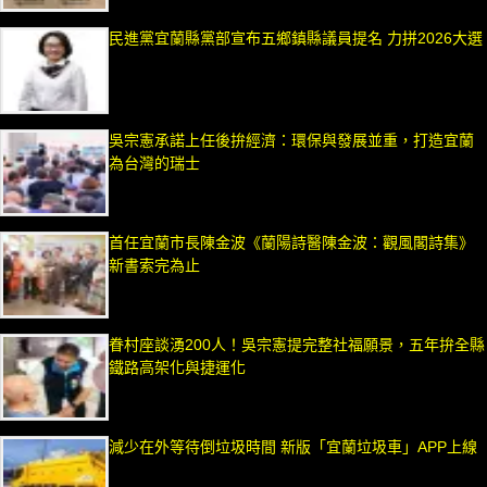
民進黨宜蘭縣黨部宣布五鄉鎮縣議員提名 力拼2026大選
吳宗憲承諾上任後拚經濟：環保與發展並重，打造宜蘭
為台灣的瑞士
首任宜蘭市長陳金波《蘭陽詩醫陳金波：觀風閣詩集》
新書索完為止
眷村座談湧200人！吳宗憲提完整社福願景，五年拚全縣
鐵路高架化與捷運化
減少在外等待倒垃圾時間 新版「宜蘭垃圾車」APP上線