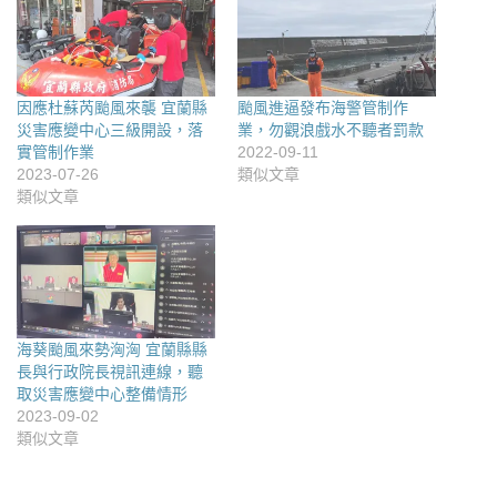
因應杜蘇芮颱風來襲 宜蘭縣
颱風進逼發布海警管制作
災害應變中心三級開設，落
業，勿觀浪戲水不聽者罰款
實管制作業
2022-09-11
2023-07-26
類似文章
類似文章
海葵颱風來勢洶洶 宜蘭縣縣
長與行政院長視訊連線，聽
取災害應變中心整備情形
2023-09-02
類似文章