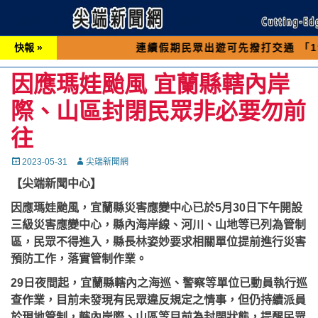
快報 »
連續假期民眾出遊可先撥打交通 「1968」客
因應瑪娃颱風 宜蘭縣轄內岸
際、山區封閉民眾非必要勿前
往
Posted
Autor
2023-05-31
尖端新聞網
on
【尖端新聞中心】
因應瑪娃颱風，宜蘭縣災害應變中心已於5月30日下午開設
三級災害應變中心，縣內海岸線、河川、山地等已列為管制
區，民眾不得進入，縣長林姿妙要求相關單位提前進行災害
預防工作，落實管制作業。
29日夜間起，宜蘭縣轄內之海巡、警察等單位已動員執行巡
查作業，目前未發現有民眾違反規定之情事，但仍持續派員
於現地管制，轄內岸際、山區等目前為封閉狀態，提醒民眾