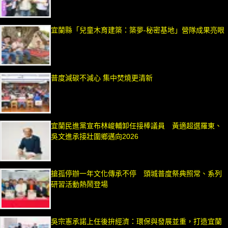
宜蘭縣「兒童木育建築：築夢-秘密基地」營隊成果亮眼
普度減碳不減心 集中焚燒更清新
宜蘭民進黨宣布林峻輔卸任接棒議員 黃適超選羅東、
吳文進承接壯圍鄉邁向2026
搶孤停辦一年文化傳承不停 頭城普度祭典照常、系列
研習活動熱鬧登場
吳宗憲承諾上任後拚經濟：環保與發展並重，打造宜蘭