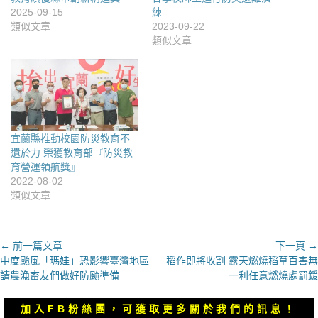
2025-09-15
練
類似文章
2023-09-22
類似文章
宜蘭縣推動校園防災教育不
遺於力 榮獲教育部『防災教
育營運領航獎』
2022-08-02
類似文章
文
← 前一篇文章
下一頁 →
上
下
中度颱風「瑪娃」恐影響臺灣地區
稻作即將收割 露天燃燒稻草百害無
章
一
一
請農漁畜友們做好防颱準備
一利任意燃燒處罰鍰
導
篇
篇
覽
文
文
加入FB粉絲團，可獲取更多關於我們的訊息！