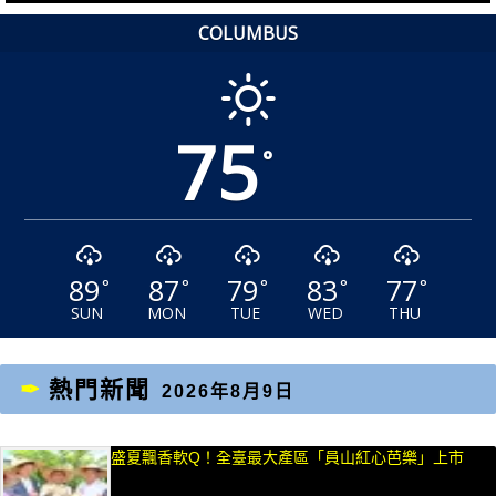
章：
章：
COLUMBUS
75
°
89
87
79
83
77
°
°
°
°
°
SUN
MON
TUE
WED
THU
熱門新聞
2026年8月9日
盛夏飄香軟Q！全臺最大產區「員山紅心芭樂」上市