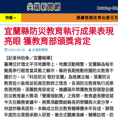
快報 »
連續假期民眾出遊可先撥打交通 「
宜蘭縣防災教育執行成果表現
亮眼 獲教育部頒獎肯定
Posted
Autor
2023-05-30
尖端新聞網
on
【記者林柏夆／宜蘭報導】
臺灣位於環太平洋地震帶上，地震活動頻繁，宜蘭縣為每年
颱風季行經首當其衝之縣市，縣府長期推動校園防災教育不
遺於力，以「科技防災 敬好宜蘭」為推廣主軸，落實防災
教育從小紮根並拓展至教師之理念，各項防災教育執行成果
表現亮眼，深獲教育部肯定，連續兩年榮獲教育部頒發全國
防災教育最大獎項「營運領航獎」之殊榮，教育處長簡信斌
今天在縣務會議中，將獎項獻獎給縣長把榮耀與大家分享。
林姿妙縣長提到，本縣成立防災教育輔導團多年有成，辦理
年度防災業務承辦人研習、複合式觀摩演練、輔導訪視、防