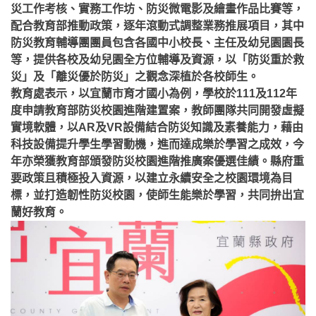
災工作考核、實務工作坊、防災微電影及繪畫作品比賽等，
配合教育部推動政策，逐年滾動式調整業務推展項目，其中
防災教育輔導團團員包含各國中小校長、主任及幼兒園園長
等，提供各校及幼兒園全方位輔導及資源，以「防災重於救
災」及「離災優於防災」之觀念深植於各校師生。
教育處表示，以宜蘭市育才國小為例，學校於111及112年
度申請教育部防災校園進階建置案，教師團隊共同開發虛擬
實境軟體，以AR及VR設備結合防災知識及素養能力，藉由
科技設備提升學生學習動機，進而達成樂於學習之成效，今
年亦榮獲教育部頒發防災校園進階推廣案優選佳績。縣府重
要政策且積極投入資源，以建立永續安全之校園環境為目
標，並打造韌性防災校園，使師生能樂於學習，共同拚出宜
蘭好教育。