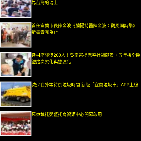
為台灣的瑞士
首任宜蘭市長陳金波《蘭陽詩醫陳金波：觀風閣詩集》
新書索完為止
眷村座談湧200人！吳宗憲提完整社福願景，五年拚全縣
鐵路高架化與捷運化
減少在外等待倒垃圾時間 新版「宜蘭垃圾車」APP上線
羅東鎮托嬰暨托育資源中心開幕啟用