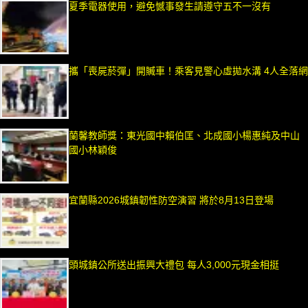
夏季電器使用，避免憾事發生請遵守五不一沒有
攜「喪屍菸彈」開贓車！乘客見警心虛拋水溝 4人全落網
蘭馨教師獎：東光國中賴伯匡、北成國小楊惠純及中山
國小林穎俊
宜蘭縣2026城鎮韌性防空演習 將於8月13日登場
頭城鎮公所送出振興大禮包 每人3,000元現金相挺