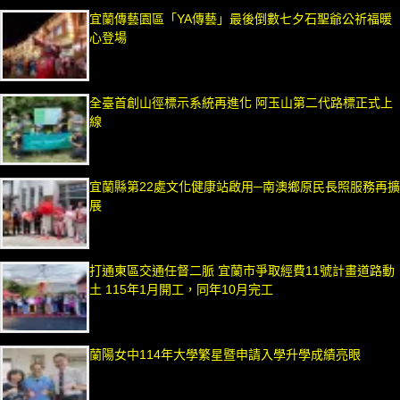
宜蘭傳藝園區「YA傳藝」最後倒數七夕石聖爺公祈福暖
心登場
全臺首創山徑標示系統再進化 阿玉山第二代路標正式上
線
宜蘭縣第22處文化健康站啟用─南澳鄉原民長照服務再擴
展
打通東區交通任督二脈 宜蘭市爭取經費11號計畫道路動
土 115年1月開工，同年10月完工
蘭陽女中114年大學繁星暨申請入學升學成績亮眼