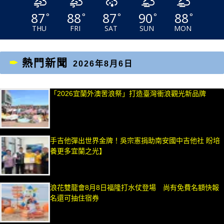
87
88
87
90
88
°
°
°
°
°
THU
FRI
SAT
SUN
MON
熱門新聞
2026年8月6日
「2026宜蘭外澳罟浪祭」打造臺灣衝浪觀光新品牌
手吉他彈出世界金牌！吳宗憲捐助南安國中吉他社 盼培
養更多宜蘭之光】
浪花雙龍會8月8日福隆打水仗登場 尚有免費名額快報
名還可抽住宿券