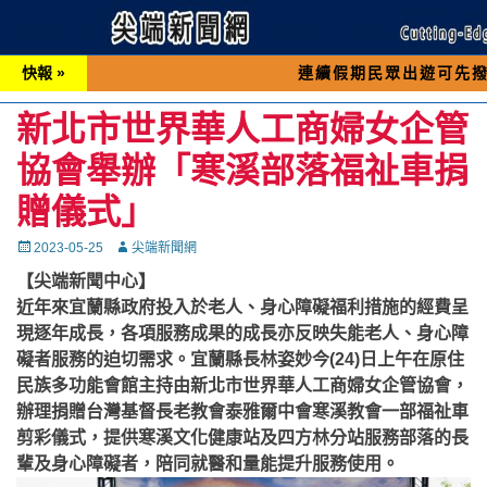
快報 »
連續假期民眾出遊可先撥打交通 「1
新北市世界華人工商婦女企管
協會舉辦「寒溪部落福祉車捐
贈儀式」
Posted
Autor
2023-05-25
尖端新聞網
on
【尖端新聞中心】
近年來宜蘭縣政府投入於老人、身心障礙福利措施的經費呈
現逐年成長，各項服務成果的成長亦反映失能老人、身心障
礙者服務的迫切需求。宜蘭縣長林姿妙今(24)日上午在原住
民族多功能會館主持由新北市世界華人工商婦女企管協會，
辦理捐贈台灣基督長老教會泰雅爾中會寒溪教會一部福祉車
剪彩儀式，提供寒溪文化健康站及四方林分站服務部落的長
輩及身心障礙者，陪同就醫和量能提升服務使用。