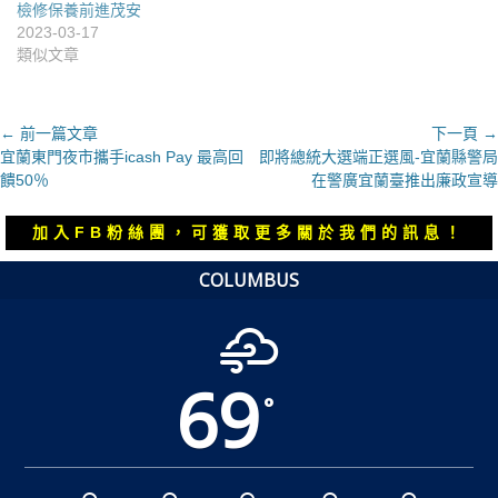
檢修保養前進茂安
2023-03-17
類似文章
文
← 前一篇文章
下一頁 →
上
下
宜蘭東門夜市攜手icash Pay 最高回
即將總統大選端正選風-宜蘭縣警局
章
一
一
饋50％
在警廣宜蘭臺推出廉政宣導
導
篇
篇
覽
文
文
加入FB粉絲團，可獲取更多關於我們的訊息！
章：
章：
COLUMBUS
69
°