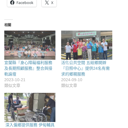
Facebook
X
相關
宜蘭縣『身心障礙福利服務
活化公共空間 五結鄉開辧
及長期照顧服務』整合與接
『日照中心』提供24名有需
軌論壇
求的鄉親服務
2023-10-21
2024-09-10
類似文章
類似文章
深入偏鄉提供服務 伊甸輔具