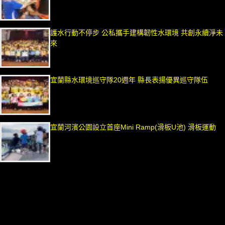
護水行動不停步 公私攜手建構韌性水環境 共創永續淨未
來
宜蘭縣水環境巡守隊20週年 縣長表揚優異巡守隊伍
宜蘭河濱公園設立首座Mini Ramp(滑板U池) 滑板運動