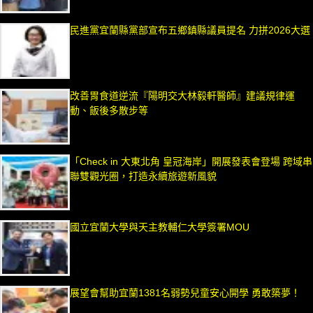
民進黨宜蘭縣黨部宣布五鄉鎮縣議員提名 力拼2026大選
改善胃食道逆流『陽明交大林毅軒醫師』建議規律運
動、飯後多散步等
「Check in 大東北角 皇冠海岸」開展發表會登場 跨域串
聯雙觀光圈，打造永續旅遊新風貌
國立宜蘭大學與天主教輔仁大學簽署MOU
展望會幫助宜蘭1381名弱勢兒童安心開學 勇敢築夢！