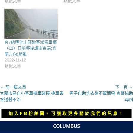
類似文章
類似文章
台7線明池山莊遊客滯留車輛
（12）日前導後護由東端(宜
蘭方向)疏離
2022-11-12
類似文章
文
← 前一篇文章
下一頁 →
上
下
宜蘭市區自小客車機車碰撞 機車乘
男子自助洗衣後不翼而飛 宜警協助
章
一
一
客送醫不治
尋回
導
篇
篇
覽
文
文
加入FB粉絲團，可獲取更多關於我們的訊息！
章：
章：
COLUMBUS