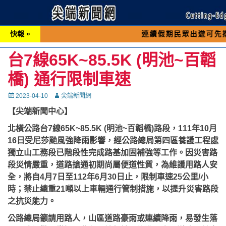
快報 »
連續假期民眾出遊可先撥打交通 「
台7線65K~85.5K (明池~百韜
橋) 通行限制車速
Posted
Autor
2023-04-10
尖端新聞網
on
【尖端新聞中心】
北橫公路台7線65K~85.5K (明池~百韜橋)路段，111年10月
16日受尼莎颱風強降雨影響，經公路總局第四區養護工程處
獨立山工務段已階段性完成路基加固補強等工作。因災害路
段災情嚴重，道路搶通初期尚屬便道性質，為維護用路人安
全，將自4月7日至112年6月30日止，限制車速25公里/小
時；禁止總重21噸以上車輛通行管制措施，以提升災害路段
之抗災能力。
公路總局籲請用路人，山區道路豪雨或連續降雨，易發生落