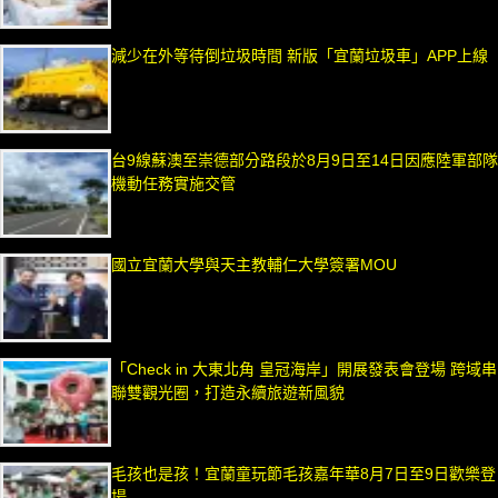
減少在外等待倒垃圾時間 新版「宜蘭垃圾車」APP上線
台9線蘇澳至崇德部分路段於8月9日至14日因應陸軍部隊
機動任務實施交管
國立宜蘭大學與天主教輔仁大學簽署MOU
「Check in 大東北角 皇冠海岸」開展發表會登場 跨域串
聯雙觀光圈，打造永續旅遊新風貌
毛孩也是孩！宜蘭童玩節毛孩嘉年華8月7日至9日歡樂登
場