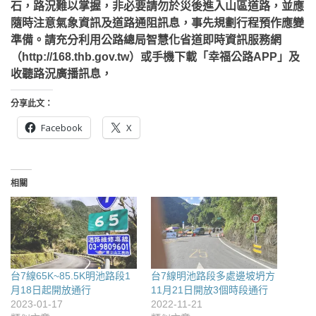
石，路況難以掌握，非必要請勿於災後進入山區道路，並應
隨時注意氣象資訊及道路通阻訊息，事先規劃行程預作應變
準備。請充分利用公路總局智慧化省道即時資訊服務網
（http://168.thb.gov.tw）或手機下載「幸福公路APP」及
收聽路況廣播訊息，
分享此文：
Facebook
X
相關
台7線65K~85.5K明池路段1
台7線明池路段多處邊坡坍方
月18日起開放通行
11月21日開放3個時段通行
2023-01-17
2022-11-21