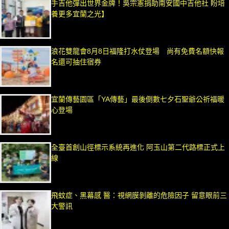
手吉他彈出世界金牌！吳宗憲捐助南安國中吉他社 盼培
養更多宜蘭之光】
浪花雙龍會8月8日福隆打水仗登場 尚有免費名額快報
名還可抽住宿券
宜蘭傳藝園區「YA傳藝」最後倒數七夕石聖爺公祈福暖
心登場
全臺首創山徑標示系統再進化 阿玉山第二代路標正式上
線
飛蚊症、黑幕感 醫：視網膜剝離的危險因子 留意眼前三
大警訊