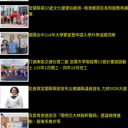
宜蘭縣第22處文化健康站啟用─南澳鄉原民長照服務再擴
展
蘭陽女中114年大學繁星暨申請入學升學成績亮眼
打通東區交通任督二脈 宜蘭市爭取經費11號計畫道路動
土 115年1月開工，同年10月完工
民進黨宜蘭縣黨部宣布五鄉鎮縣議員提名 力拼2026大選
改善胃食道逆流『陽明交大林毅軒醫師』建議規律運
動、飯後多散步等