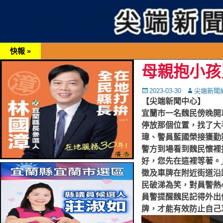
快報 »
母親抱小孩
Posted
Autor
2023-03-30
尖端新聞
on
【尖端新聞中心】
宜蘭市一名魏民傍晚開
停放那個位置，找了大
瑋、警員藍國榮接獲勤
警方到場看到魏民懷裡
好，您先在這裡等著。
徵及車牌在附近街道沿
民破涕為笑，對員警熱
員警提醒魏民記得外出
牌，才能有效防止自己