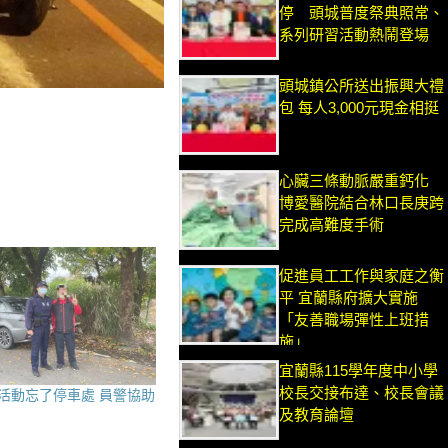
停 頭城普度祭典照常、
系列研習活動熱鬧登場
頭城鎮公所送出振興大禮
包 每人3,000元現金相挺
心臟三條動脈嚴重鈣化
博愛醫院結合林口長庚跨
完成高難度手術
促進員工工作與家庭之衡
平 宜蘭縣府擴大實施
「友善職場彈性上班措
施」
宜蘭縣115學年度中小學
校長交接布達、校長會議
活動忘了停車處 員警協助
及教育論壇