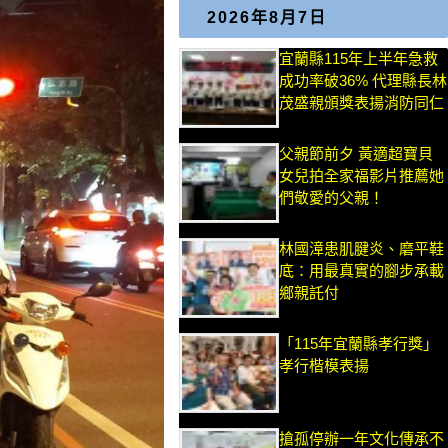
2026年8月7日
宜蘭縣115年上半年急救
成功率破36% 代理縣長林
茂盛親頒獎表揚消防同仁
父親節前夕 黃適超寶貝
女兒拍全家福影片推薦她
們敬愛的父親！
林國漳患肌腱炎、磨平鞋
底：用最真實的腳步承載
鄉親託付
「115年宜蘭縣孝行獎」
孝行楷模表揚
搶孤停辦一年文化傳承不