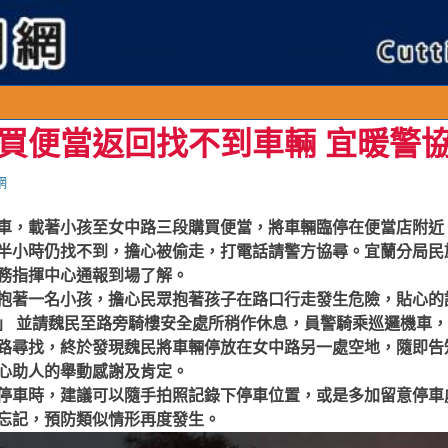
買便當返回找不到車輛 宜暖警
網
車，載著小孩至女中路三段購買便當，將車輛臨停在便當店附近
半小時仍找不到，擔心被偷走，打電話請警方協尋。宜蘭分局民
務指揮中心通報到場了解。
抱著一名小孩，擔心民眾抱著孩子在路口行走發生危險，貼心的
」 並請魏民至路旁騎樓安全處所稍作休息，員警騎乘巡邏機車
路尋找，終於發現魏民將車輛停放在女中路另一處空地，隨即告
心助人的舉動感謝及肯定。
停車時，建議可以隨手拍照記錄下停車位置，或是多加留意停車
忘記，預防類似情形再度發生。