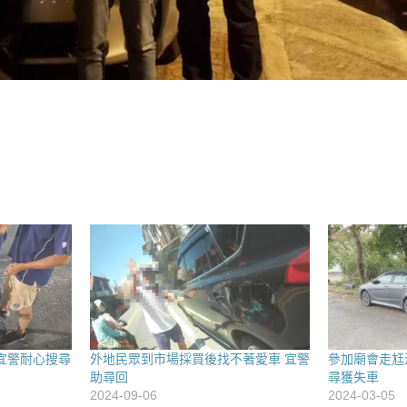
宜警耐心搜尋
外地民眾到市場採買後找不著愛車 宜警
參加廟會走尪
助尋回
尋獲失車
2024-09-06
2024-03-05