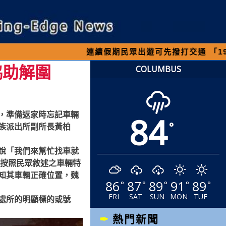
連續假期民眾出遊可先撥打交通 「1968」客服
協助解圍
COLUMBUS
84
，準備返家時忘記車輛
°
族派出所副所長黃柏
說「我們來幫忙找車就
，按照民眾敘述之車輛特
知其車輛正確位置，魏
86
87
89
91
89
°
°
°
°
°
FRI
SAT
SUN
MON
TUE
處所的明顯標的或號
熱門新聞