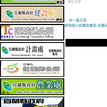
類似文章
文
← 前一篇文章
上
黎明國小認購高麗菜-挺農
章
一
導
篇
文
覽
章：