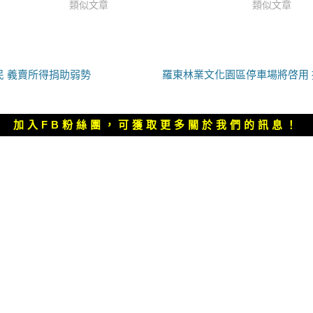
類似文章
類似文章
下
民 義賣所得捐助弱勢
羅東林業文化園區停車場將啓用 
一
篇
文
加入FB粉絲團，可獲取更多關於我們的訊息！
章：