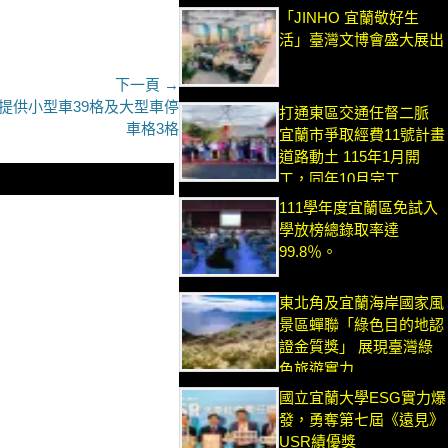
「JINHO 宜蘭敬好生
活」臺灣文博會盛大展出
下一頁 →
提供小型車39格及大型車停
打通東區交通任督二脈
車格3格
宜蘭市爭取經費11號計畫
道路動土 115年1月開
工，同年10月完工
111學年度宜蘭區免試入
學放榜總錄取率達
99.8％。
東北角及宜蘭海岸國家風
景區蟬聯「綠色目的地認
證金質獎」 展現臺灣綠
色旅遊實力
國立宜蘭大學ESG實力爆
發，勇奪第七屆《遠見》
USR績優獎