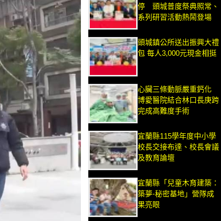
停 頭城普度祭典照常、
系列研習活動熱鬧登場
頭城鎮公所送出振興大禮
包 每人3,000元現金相挺
心臟三條動脈嚴重鈣化
博愛醫院結合林口長庚跨
完成高難度手術
宜蘭縣115學年度中小學
校長交接布達、校長會議
及教育論壇
宜蘭縣「兒童木育建築：
築夢-秘密基地」營隊成
果亮眼