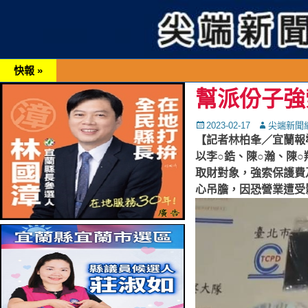
快報 »
幫派份子強
Posted
Autor
2023-02-17
尖端新聞
on
【記者林柏夆／宜蘭報
以李○鋯、陳○瀚、陳
取財對象，強索保護費
心吊膽，因恐營業遭受