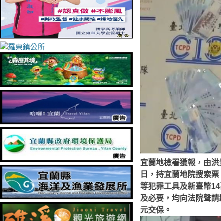
宜蘭地檢署獲報，由洪
日，持宜蘭地院搜索票
等犯罪工具及新臺幣14
及必要，均向法院聲請
元交保。