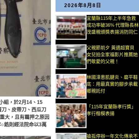
2026年8月8日
宜蘭縣115年上半年急救
成功率破36% 代理縣長林
茂盛親頒獎表揚消防同仁
父親節前夕 黃適超寶貝
女兒拍全家福影片推薦她
們敬愛的父親！
林國漳患肌腱炎、磨平鞋
底：用最真實的腳步承載
鄉親託付
，於2月14、15
「115年宜蘭縣孝行獎」
簧刀、皮帶刀、西瓜刀
孝行楷模表揚
疑重大，且有羈押之原因
○鋯則經法院命以3萬
搶孤停辦一年文化傳承不