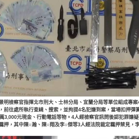
景明檢察官指揮北市刑大、士林分局、宜蘭分局等單位組成專案小組
，前往處所執行查緝、搜索，並拘提4名犯嫌到案，當場扣押彈
萬3,000元現金、行動電話等物。4人經檢察官訊問後認犯罪嫌
羈押，其中陳○瀚、陳○翔及李○傑等3人經法院裁定羈押禁見，李