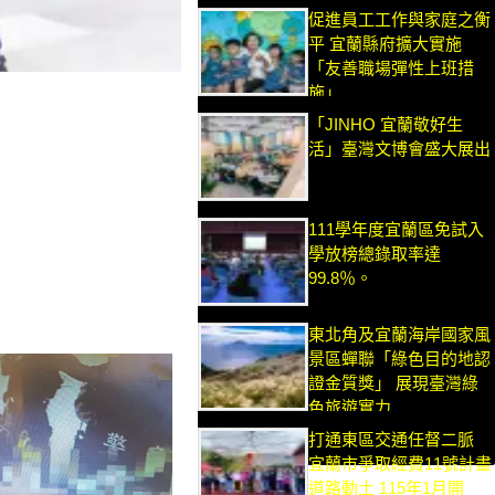
促進員工工作與家庭之衡
平 宜蘭縣府擴大實施
「友善職場彈性上班措
施」
「JINHO 宜蘭敬好生
活」臺灣文博會盛大展出
111學年度宜蘭區免試入
學放榜總錄取率達
99.8％。
東北角及宜蘭海岸國家風
景區蟬聯「綠色目的地認
證金質獎」 展現臺灣綠
色旅遊實力
打通東區交通任督二脈
宜蘭市爭取經費11號計畫
道路動土 115年1月開