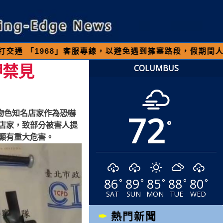
68」客服專線，以避免遇到擁塞路段，假期間人車多請
押禁見
COLUMBUS
72
帶物色知名店家作為恐嚇
°
店家，致部分被害人提
顯有重大危害。
86
89
85
88
80
°
°
°
°
°
SAT
SUN
MON
TUE
WED
熱門新聞