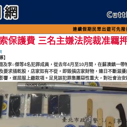
連續假期民眾出遊可先撥打交通 「19
索保護費 三名主嫌法院裁准羈
網
導】
○翔及李○傑等4名犯罪成員，從去年4月至10月間，在蘇澳鎮一
及要求插乾股，店家如有不從，即毀損店家財物，連日不斷滋擾
影響，遂屈服上繳款項。足見該犯罪集團惡性重大，對社會治安