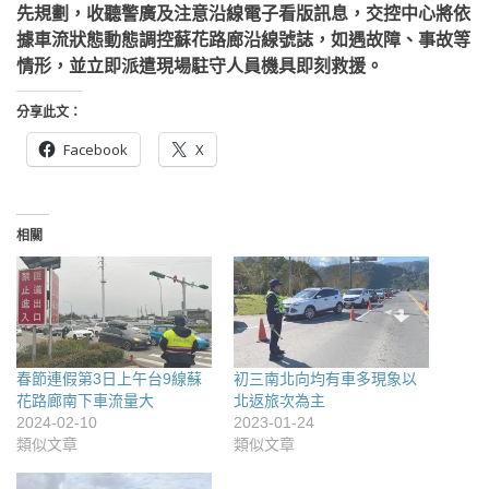
先規劃，收聽警廣及注意沿線電子看版訊息，交控中心將依
據車流狀態動態調控蘇花路廊沿線號誌，如遇故障、事故等
情形，並立即派遣現場駐守人員機具即刻救援。
分享此文：
Facebook
X
相關
春節連假第3日上午台9線蘇
初三南北向均有車多現象以
花路廊南下車流量大
北返旅次為主
2024-02-10
2023-01-24
類似文章
類似文章