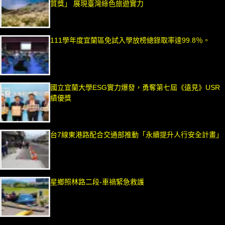
質獎」 展現臺灣綠色旅遊實力
111學年度宜蘭區免試入學放榜總錄取率達99.8％。
國立宜蘭大學ESG實力爆發，勇奪第七屆《遠見》USR
績優獎
台7線東港路配合交通部推動「永續提升人行安全計畫」
星鄉照林路二段-車禍緊急救護