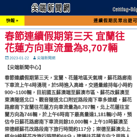
快報 »
連續假期民眾出遊可先撥打交通
春節連續假期第三天 宜蘭往
花蓮方向車流量為8,707輛
Posted
Autor
2023-01-22
尖端新聞網
on
【尖端新聞中心】
春節連續假期第三天，宜蘭、花蓮地區天氣晴，蘇花路廊南
下車流上午4時湧現，於5時進入高峰，交通量維持每小時約
900~1100輛，目前國五蘇澳端至蘇澳市區、蘇花改蘇澳至
東澳隧道北口、觀音隧道北口附近路段南下車多速緩，蘇花
路廊南下宜蘭往花蓮方向車流量為8,707輛，北上花蓮往宜
蘭方向為746輛，於上午6時南下最高量達1,181輛/小時，預
估今日蘇花路廊南下車流尚餘10,000輛。上午10時蘇澳至
崇德經蘇花改路段南下旅行時間約117分；崇德至蘇澳北上
經台9線蘇花改旅行時間約68分，建議往花蓮方向之用路人