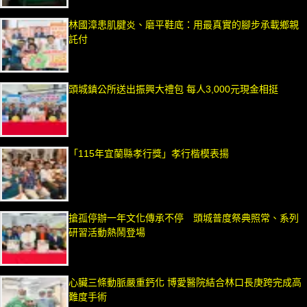
林國漳患肌腱炎、磨平鞋底：用最真實的腳步承載鄉親
託付
頭城鎮公所送出振興大禮包 每人3,000元現金相挺
「115年宜蘭縣孝行獎」孝行楷模表揚
搶孤停辦一年文化傳承不停 頭城普度祭典照常、系列
研習活動熱鬧登場
心臟三條動脈嚴重鈣化 博愛醫院結合林口長庚跨完成高
難度手術