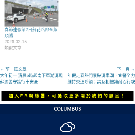
春節連假第2日蘇花路廊全線
順暢
2026-02-15
類似文章
文
← 前一篇文章
下一頁 →
上
下
大年初一 清晨5時起南下車潮湧現
年假走春熱門景點湧車潮，宜警全力
章
一
一
蘇澳警守護行車安全
維持交通呼籲；請互相禮讓耐心行駛
導
篇
篇
覽
文
文
加入FB粉絲團，可獲取更多關於我們的訊息！
章：
章：
COLUMBUS