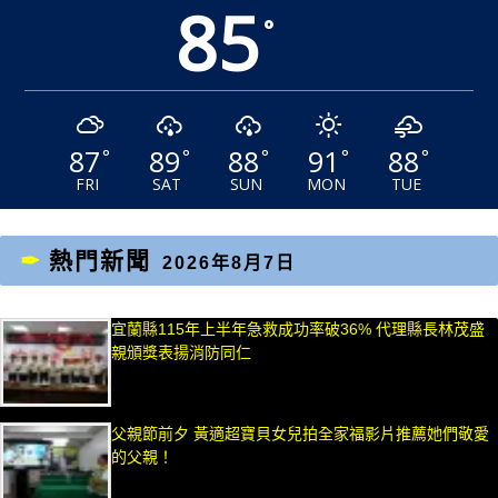
85
°
87
89
88
91
88
°
°
°
°
°
FRI
SAT
SUN
MON
TUE
熱門新聞
2026年8月7日
宜蘭縣115年上半年急救成功率破36% 代理縣長林茂盛
親頒獎表揚消防同仁
父親節前夕 黃適超寶貝女兒拍全家福影片推薦她們敬愛
的父親！