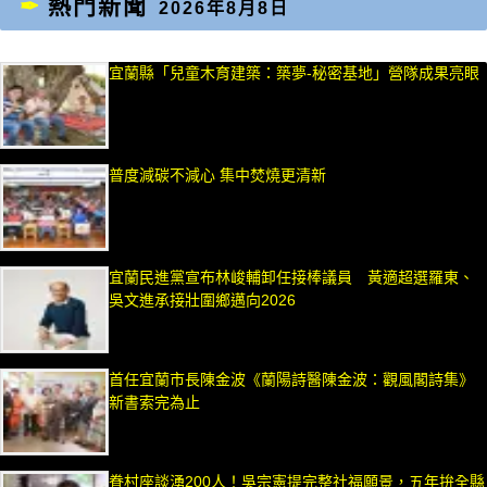
熱門新聞
2026年8月8日
宜蘭縣「兒童木育建築：築夢-秘密基地」營隊成果亮眼
普度減碳不減心 集中焚燒更清新
宜蘭民進黨宣布林峻輔卸任接棒議員 黃適超選羅東、
吳文進承接壯圍鄉邁向2026
首任宜蘭市長陳金波《蘭陽詩醫陳金波：觀風閣詩集》
新書索完為止
眷村座談湧200人！吳宗憲提完整社福願景，五年拚全縣