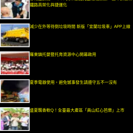
鐵路高架化與捷運化
減少在外等待倒垃圾時間 新版「宜蘭垃圾車」APP上線
羅東鎮托嬰暨托育資源中心開幕啟用
夏季電器使用，避免憾事發生請遵守五不一沒有
盛夏飄香軟Q！全臺最大產區「員山紅心芭樂」上市