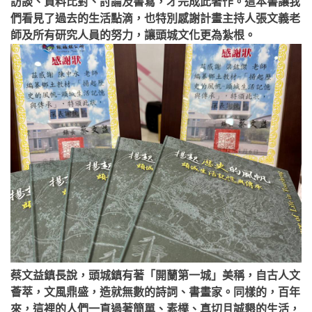
訪談、資料比對、討論及書寫，才完成此著作。這本書讓我
們看見了過去的生活點滴，也特別感謝計畫主持人張文義老
師及所有研究人員的努力，讓頭城文化更為紮根。
蔡文益鎮長說，頭城鎮有著「開蘭第一城」美稱，自古人文
薈萃，文風鼎盛，造就無數的詩詞、書畫家。同樣的，百年
來，這裡的人們一直過著簡單、素樸、真切且誠懇的生活，