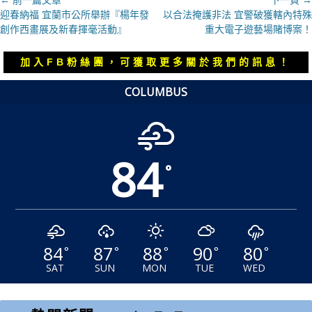
文
上
下
迎春納福 宜蘭市公所舉辦『楊年發
以合法掩護非法 宜警破獲轄內特殊
章
一
一
創作西畫展及新春揮毫活動』
重大電子遊藝場賭博案！
導
篇
篇
覽
文
文
加入FB粉絲團，可獲取更多關於我們的訊息！
章：
章：
COLUMBUS
84
°
84
87
88
90
80
°
°
°
°
°
SAT
SUN
MON
TUE
WED