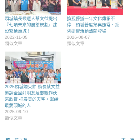
頭城鎮長候選人蔡文益提出
搶孤停辦一年文化傳承不
『七項未來的展望規劃』建
停 頭城普度祭典照常、系
設繁榮頭城！
列研習活動熱鬧登場
2022-11-05
2026-08-07
類似文章
類似文章
2025頭城煙火節 鎮長蔡文益
邀請全國好朋友及鄉親作伙
來欣賞 把最美的天空，獻給
最愛頭城的人
2025-09-10
類似文章
← 前一篇文章
下一頁 →