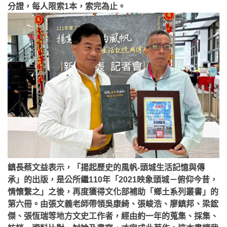
分證，每人限索1本，索完為止。
鎮長蔡文益表示，「揚起歷史的風帆-頭城生活記憶與傳
承」的出版，是公所繼110年「2021映象頭城－俯仰今昔，
情懷繫之」之後，再度獲得文化部補助「鄉土系列叢書」的
第六冊。由張文義老師帶領吳康綺、張峻浩、廖鎮邦、梁鋐
傑、張恆瑞等地方文史工作者，經由約一年的蒐集、採集、