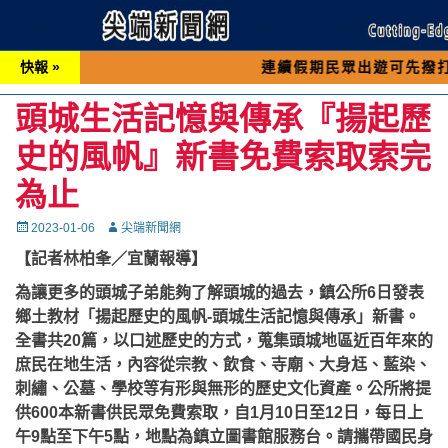
快報 »
連續假期民眾出遊可先撥打交通 「19
頭城生活記憶與傳承『揚起歷
史的風帆』新書免費索取索完
為止
Posted
Autor
2023-01-06
尖端新聞網
on
【記者林柏夆／宜蘭報導】
為讓更多的頭城子弟能夠了解頭城的過去，鎮公所6日發表
鄉土教材「揚起歷史的風帆-頭城生活記憶與傳承」新書。
全書共20篇，以口述歷史的方式，蒐集頭城地區近百年來的
庶民在地生活，內容從宗教、飲食、寺廟、大身尪、藍染、
刺繡、公墓、學校等有形與無形的歷史文化資產。公所將提
供600本新書供民眾免費索取，自1月10日至12日，每日上
午9點至下午5點，地點為鎮立圖書館服務台。請攜帶國民身