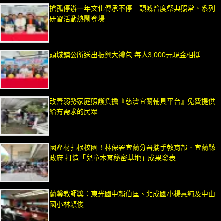
搶孤停辦一年文化傳承不停 頭城普度祭典照常、系列
研習活動熱鬧登場
頭城鎮公所送出振興大禮包 每人3,000元現金相挺
改善弱勢家庭照護負擔『慈濟宜蘭輔具平台』免費提供
給有需求的民眾
國產材扎根校園！林保署宜蘭分署攜手教育部、宜蘭縣
政府 打造「兒童木育秘密基地」成果發表
蘭馨教師獎：東光國中賴伯匡、北成國小楊惠純及中山
國小林穎俊