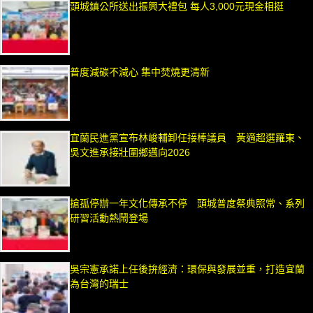
頭城鎮公所送出振興大禮包 每人3,000元現金相挺
普度減碳不減心 集中焚燒更清新
宜蘭民進黨宣布林峻輔卸任接棒議員 黃適超選羅東、
吳文進承接壯圍鄉邁向2026
搶孤停辦一年文化傳承不停 頭城普度祭典照常、系列
研習活動熱鬧登場
吳宗憲承諾上任後拚經濟：環保與發展並重，打造宜蘭
為台灣的瑞士