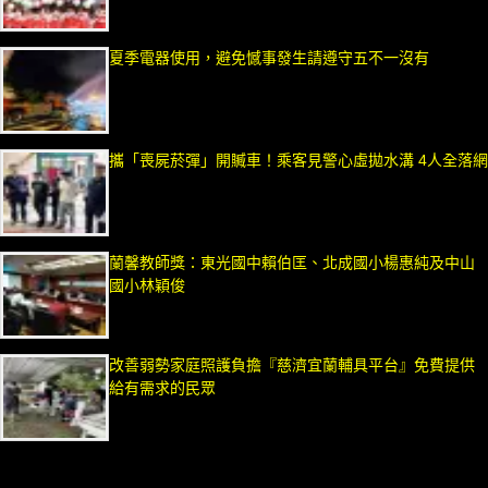
夏季電器使用，避免憾事發生請遵守五不一沒有
攜「喪屍菸彈」開贓車！乘客見警心虛拋水溝 4人全落網
蘭馨教師獎：東光國中賴伯匡、北成國小楊惠純及中山
國小林穎俊
改善弱勢家庭照護負擔『慈濟宜蘭輔具平台』免費提供
給有需求的民眾