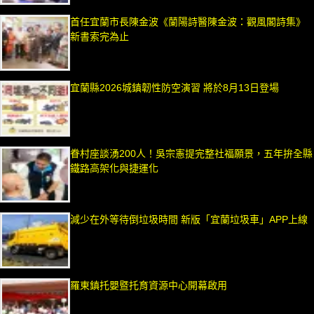
首任宜蘭市長陳金波《蘭陽詩醫陳金波：觀風閣詩集》
新書索完為止
宜蘭縣2026城鎮韌性防空演習 將於8月13日登場
眷村座談湧200人！吳宗憲提完整社福願景，五年拚全縣
鐵路高架化與捷運化
減少在外等待倒垃圾時間 新版「宜蘭垃圾車」APP上線
羅東鎮托嬰暨托育資源中心開幕啟用