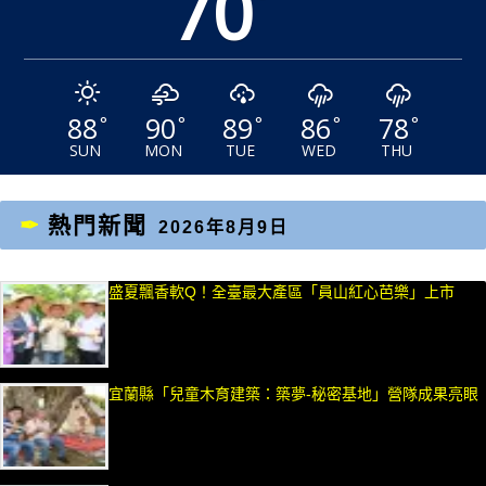
70
88
90
89
86
78
°
°
°
°
°
SUN
MON
TUE
WED
THU
熱門新聞
2026年8月9日
盛夏飄香軟Q！全臺最大產區「員山紅心芭樂」上市
宜蘭縣「兒童木育建築：築夢-秘密基地」營隊成果亮眼