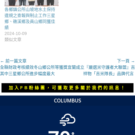
各鄉鎮公所山坡地水土保持
違規之查報與制止工作三星
鄉、礁溪鄉及員山鄉同獲佳
績
2024-10-09
類似文章
文
← 前一篇文章
下一頁 →
上
下
全縣財政考核績效冬山鄉公所等獲獎
宜蘭成立『嚴選米守護者大聯盟』吉
章
一
一
其中三星鄉公所進步幅度最大
祥物「吉米隊長」品牌代言
導
篇
篇
覽
文
文
加入FB粉絲團，可獲取更多關於我們的訊息！
章：
章：
COLUMBUS
°