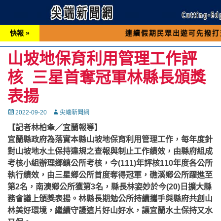
快報 »
連續假期民眾出遊可先撥打交通 「19
山坡地保育利用管理工作評
核 三星首奪冠軍林縣長頒獎
表揚
Posted
Autor
2022-09-20
尖端新聞網
on
【記者林柏夆／宜蘭報導】
宜蘭縣政府為落實本縣山坡地保育利用管理工作，每年度針
對山坡地水土保持違規之查報與制止工作績效，由縣府組成
考核小組辦理鄉鎮公所考核，今(111)年評核110年度各公所
執行績效，由三星鄉公所首度奪得冠軍，礁溪鄉公所躍進至
第2名，南澳鄉公所獲第3名，縣長林姿妙於今(20)日擴大縣
務會議上頒獎表揚。林縣長期勉公所持續攜手與縣府共創山
林美好環境，繼續守護這片好山好水，讓宜蘭水土保持又水