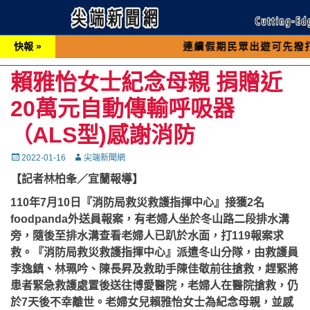
快報 »
連續假期民眾出遊可先撥打交通 「19
賴雅怡女士紀念母親 捐贈近
20萬元自動傳輸呼吸器
（ALS型)感謝消防
Posted
Autor
2022-01-16
尖端新聞網
on
【記者林柏夆／宜蘭報導】
110年7月10日『消防局救災救護指揮中心』接獲2名
foodpanda外送員報案，有老婦人坐於冬山路二段排水溝
旁，隨後至排水溝查看老婦人已趴於水面，打119報案求
救。『消防局救災救護指揮中心』派遣冬山分隊，由救護員
李逸鎮、林珮吟、陳長昇及救助手陳佳敬前往搶救，趕緊將
患者緊急救護處置後送往博愛醫院，老婦人在醫院搶救，仍
於7天後不幸離世。老婦女兒賴雅怡女士為紀念母親，並感