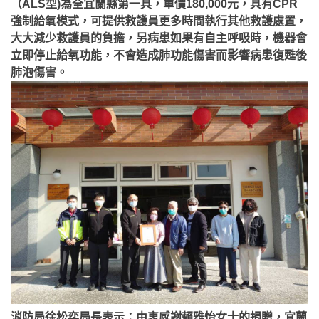
（ALS型)為全宜蘭縣第一具，單價180,000元，具有CPR
強制給氧模式，可提供救護員更多時間執行其他救護處置，
大大減少救護員的負擔，另病患如果有自主呼吸時，機器會
立即停止給氧功能，不會造成肺功能傷害而影響病患復甦後
肺泡傷害。
消防局徐松奕局長表示：由衷感謝賴雅怡女士的捐贈，宜蘭