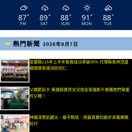
87
89
88
91
88
°
°
°
°
°
FRI
SAT
SUN
MON
TUE
熱門新聞
2026年8月7日
宜蘭縣115年上半年急救成功率破36% 代理縣長林茂盛
親頒獎表揚消防同仁
父親節前夕 黃適超寶貝女兒拍全家福影片推薦她們敬愛
的父親！
林國漳患肌腱炎、磨平鞋底：用最真實的腳步承載鄉親
託付