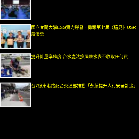
國立宜蘭大學ESG實力爆發，勇奪第七屆《遠見》USR
績優獎
提升計量準確度 台水處汰換屆齡水表不收取任何費
台7線東港路配合交通部推動「永續提升人行安全計畫」