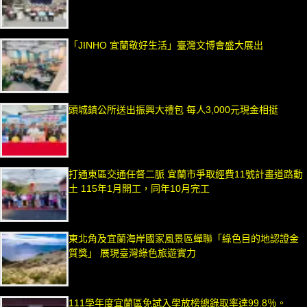
「JINHO 宜蘭敬好生活」臺灣文博會盛大展出
頭城鎮公所送出振興大禮包 每人3,000元現金相挺
打通東區交通任督二脈 宜蘭市爭取經費11號計畫道路動
土 115年1月開工，同年10月完工
東北角及宜蘭海岸國家風景區蟬聯「綠色目的地認證金
質獎」 展現臺灣綠色旅遊實力
111學年度宜蘭區免試入學放榜總錄取率達99.8％。