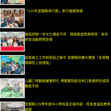
「115年宜蘭縣孝行獎」孝行楷模表揚
搶孤停辦一年文化傳承不停 頭城普度祭典照常、系列
研習活動熱鬧登場
促進員工工作與家庭之衡平 宜蘭縣府擴大實施「友善職
場彈性上班措施」
心臟三條動脈嚴重鈣化 博愛醫院結合林口長庚跨完成高
難度手術
宜蘭縣115學年度中小學校長交接布達、校長會議及教育
論壇