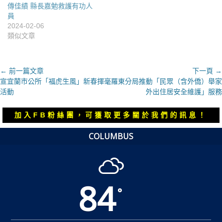
傳佳績 縣長嘉勉救護有功人
員
2024-02-06
類似文章
文
← 前一篇文章
下一頁 →
上
下
宣宜蘭市公所「福虎生風」新春揮毫
羅東分局推動「民眾（含外僑）舉家
章
一
一
活動
外出住居安全維護」服務
導
篇
篇
覽
文
文
加入FB粉絲團，可獲取更多關於我們的訊息！
章：
章：
COLUMBUS
84
°