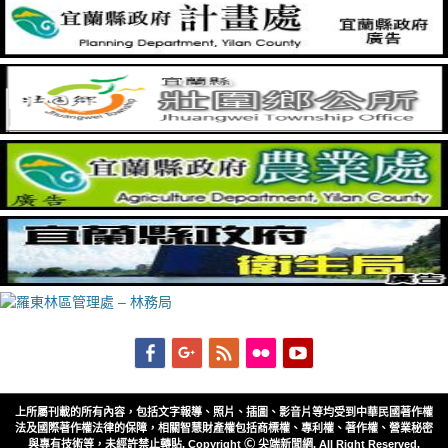
Facebook
Googleplus
Feed
Flickr
YouTube
上所屬刊載的所有內容，包括文字報導、照片、插圖、影音片等均受到中華民國著作權
法及國際著作權法律的保障，相關智慧財產權包括商標權、專利權、著作權、營業秘密
與專有技術等，未經許禁止轉貼. Copyright Ⓒ 尖端新聞網. All Right Reserved.