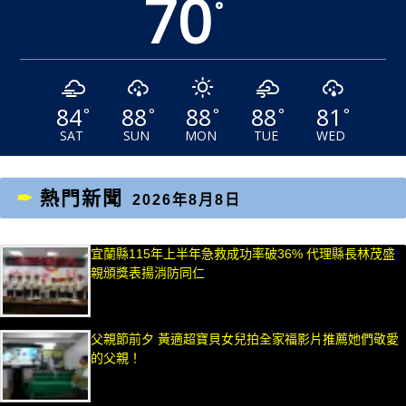
70
°
84
88
88
88
81
°
°
°
°
°
SAT
SUN
MON
TUE
WED
熱門新聞
2026年8月8日
宜蘭縣115年上半年急救成功率破36% 代理縣長林茂盛
親頒獎表揚消防同仁
父親節前夕 黃適超寶貝女兒拍全家福影片推薦她們敬愛
的父親！