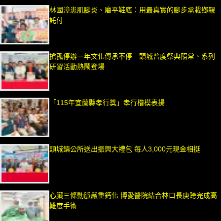
林國漳患肌腱炎、磨平鞋底：用最真實的腳步承載鄉親
託付
搶孤停辦一年文化傳承不停 頭城普度祭典照常、系列
研習活動熱鬧登場
「115年宜蘭縣孝行獎」孝行楷模表揚
頭城鎮公所送出振興大禮包 每人3,000元現金相挺
心臟三條動脈嚴重鈣化 博愛醫院結合林口長庚跨完成高
難度手術