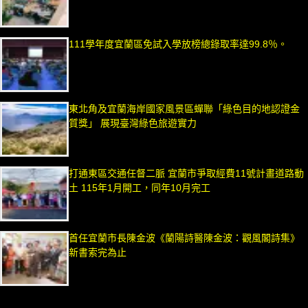
111學年度宜蘭區免試入學放榜總錄取率達99.8％。
東北角及宜蘭海岸國家風景區蟬聯「綠色目的地認證金
質獎」 展現臺灣綠色旅遊實力
打通東區交通任督二脈 宜蘭市爭取經費11號計畫道路動
土 115年1月開工，同年10月完工
首任宜蘭市長陳金波《蘭陽詩醫陳金波：觀風閣詩集》
新書索完為止