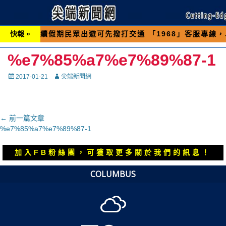
假期民眾出遊可先撥打交通 「1968」客服專線，以避免
快報 »
%e7%85%a7%e7%89%87-1
Posted
Autor
2017-01-21
尖端新聞網
on
文
← 前一篇文章
上
%e7%85%a7%e7%89%87-1
章
一
導
篇
加入FB粉絲團，可獲取更多關於我們的訊息！
覽
文
章：
COLUMBUS