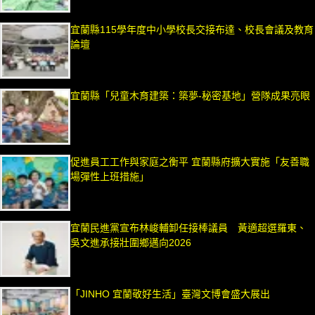
宜蘭縣115學年度中小學校長交接布達、校長會議及教育
論壇
宜蘭縣「兒童木育建築：築夢-秘密基地」營隊成果亮眼
促進員工工作與家庭之衡平 宜蘭縣府擴大實施「友善職
場彈性上班措施」
宜蘭民進黨宣布林峻輔卸任接棒議員 黃適超選羅東、
吳文進承接壯圍鄉邁向2026
「JINHO 宜蘭敬好生活」臺灣文博會盛大展出