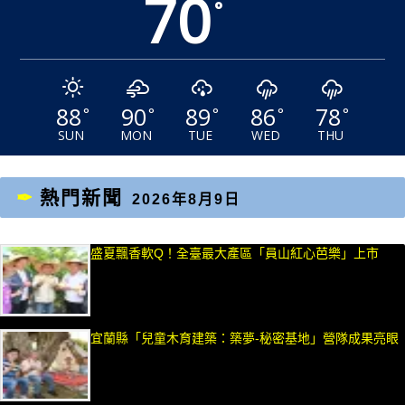
70
°
88
90
89
86
78
°
°
°
°
°
SUN
MON
TUE
WED
THU
熱門新聞
2026年8月9日
盛夏飄香軟Q！全臺最大產區「員山紅心芭樂」上市
宜蘭縣「兒童木育建築：築夢-秘密基地」營隊成果亮眼