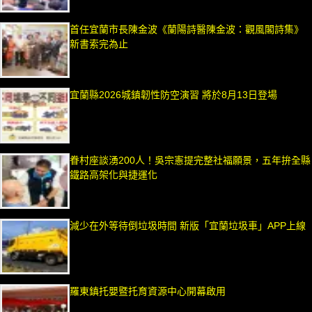
首任宜蘭市長陳金波《蘭陽詩醫陳金波：觀風閣詩集》
新書索完為止
宜蘭縣2026城鎮韌性防空演習 將於8月13日登場
眷村座談湧200人！吳宗憲提完整社福願景，五年拚全縣
鐵路高架化與捷運化
減少在外等待倒垃圾時間 新版「宜蘭垃圾車」APP上線
羅東鎮托嬰暨托育資源中心開幕啟用