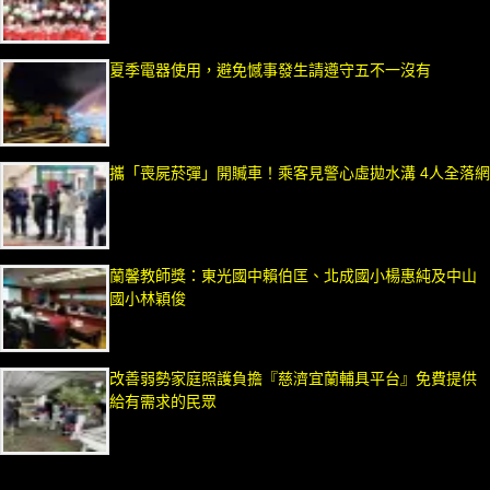
夏季電器使用，避免憾事發生請遵守五不一沒有
攜「喪屍菸彈」開贓車！乘客見警心虛拋水溝 4人全落網
蘭馨教師獎：東光國中賴伯匡、北成國小楊惠純及中山
國小林穎俊
改善弱勢家庭照護負擔『慈濟宜蘭輔具平台』免費提供
給有需求的民眾