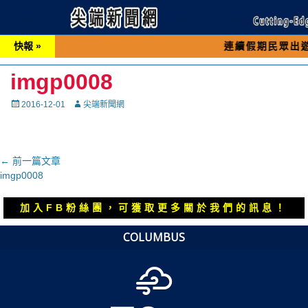
快報 »
連續假期民眾出遊可先撥打交
imgp0008
Posted
Autor
2016-12-01
尖端新聞網
on
文
← 前一篇文章
上
imgp0008
章
一
導
篇
加入FB粉絲團，可獲取更多關於我們的訊息！
覽
文
章：
COLUMBUS