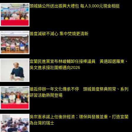
頭城鎮公所送出振興大禮包 每人3,000元現金相挺
普度減碳不減心 集中焚燒更清新
宜蘭民進黨宣布林峻輔卸任接棒議員 黃適超選羅東、
吳文進承接壯圍鄉邁向2026
搶孤停辦一年文化傳承不停 頭城普度祭典照常、系列
研習活動熱鬧登場
吳宗憲承諾上任後拚經濟：環保與發展並重，打造宜蘭
為台灣的瑞士