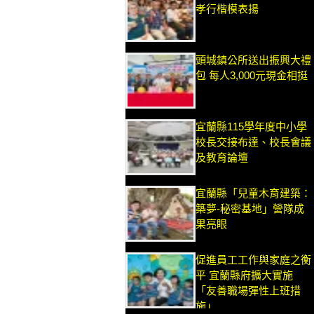
孝行楷模表揚
頭城鎮公所送出振興大禮
包 每人3,000元現金相挺
宜蘭縣115學年度中小學
校長交接布達、校長會議
及教育論壇
宜蘭縣「兒童木育建築：
築夢-秘密基地」營隊成
果亮眼
促進員工工作與家庭之衡
平 宜蘭縣府擴大實施
「友善職場彈性上班措
施」