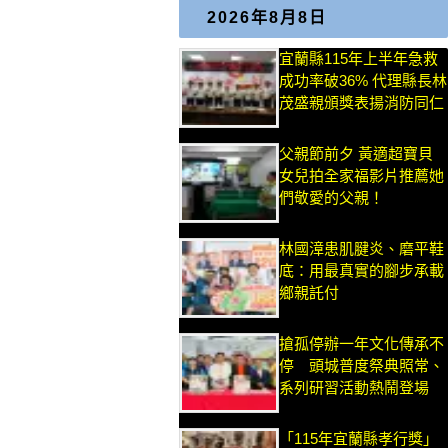
2026年8月8日
宜蘭縣115年上半年急救
成功率破36% 代理縣長林
茂盛親頒獎表揚消防同仁
父親節前夕 黃適超寶貝
女兒拍全家福影片推薦她
們敬愛的父親！
林國漳患肌腱炎、磨平鞋
底：用最真實的腳步承載
鄉親託付
搶孤停辦一年文化傳承不
停 頭城普度祭典照常、
系列研習活動熱鬧登場
「115年宜蘭縣孝行獎」