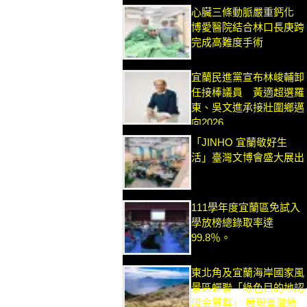
心臟三條動脈嚴重鈣化
博愛醫院結合林口長庚跨
完成高難度手術
宜蘭民進黨宣布林峻輔卸
任接棒議員 黃適超選羅
東、吳文進承接壯圍鄉邁
向2026
「JINHO 宜蘭敬好生
活」臺灣文博會盛大展出
111學年度宜蘭區免試入
學放榜總錄取率達
99.8％。
東北角及宜蘭海岸國家風
景區蟬聯「綠色目的地認
證金質獎」 展現臺灣綠