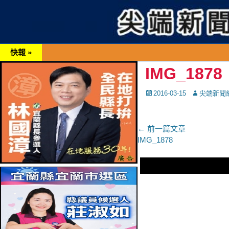
快報 »
IMG_1878
Posted
Autor
2016-03-15
尖端新聞
on
文
← 前一篇文章
上
IMG_1878
章
一
導
篇
文
覽
章：