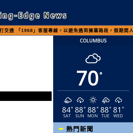
968」客服專線，以避免遇到擁塞路段，假期間人車多
COLUMBUS
70
°
84
88
88
88
81
°
°
°
°
°
SAT
SUN
MON
TUE
WED
熱門新聞