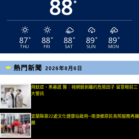
88
°
87
88
88
89
89
°
°
°
°
°
THU
FRI
SAT
SUN
MON
熱門新聞
2026年8月6日
飛蚊症、黑幕感 醫：視網膜剝離的危險因子 留意眼前三
大警訊
宜蘭縣第22處文化健康站啟用─南澳鄉原民長照服務再擴
展