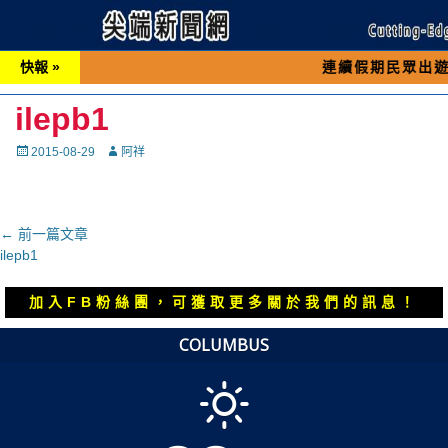
快報 »
連續假期民眾出遊可先撥打交
ilepb1
Posted
Autor
2015-08-29
阿祥
on
文
← 前一篇文章
上
ilepb1
章
一
導
篇
加入FB粉絲團，可獲取更多關於我們的訊息！
覽
文
章：
COLUMBUS