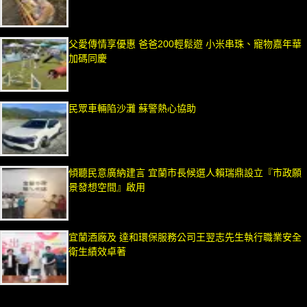
父愛傳情享優惠 爸爸200輕鬆遊 小米串珠、寵物嘉年華
加碼同慶
民眾車輛陷沙灘 蘇警熱心協助
傾聽民意廣納建言 宜蘭市長候選人賴瑞鼎設立『市政願
景發想空間』啟用
宜蘭酒廠及 達和環保服務公司王翌志先生執行職業安全
衛生績效卓著