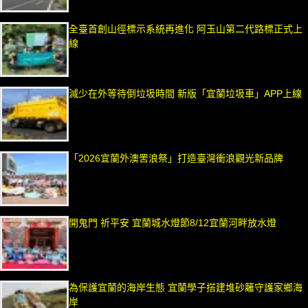
全臺首創山徑標示系統再進化 阿玉山第二代路標正式上
線
減少在外等待倒垃圾時間 新版「宜蘭垃圾車」APP上線
「2026宜蘭外澳罟浪祭」打造臺灣衝浪觀光新品牌
開鬼門 祈平安 宜蘭城水燈節8/12宜蘭河畔放水燈
為保護宜蘭的海岸生態 宜蘭學子搭建堆砂籬守護家鄉海
岸