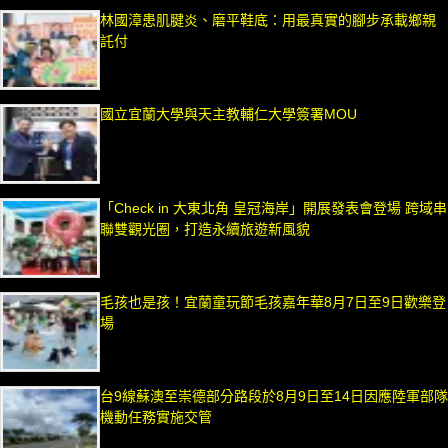
林國漳患肌腱炎、磨平鞋底：用最真實的腳步承載鄉親
託付
國立宜蘭大學與天主教輔仁大學簽署MOU
「Check in 大東北角 皇冠海岸」開展發表會登場 跨域串
聯雙觀光圈，打造永續旅遊新風貌
毛孩也是孩！宜蘭童玩節毛孩嘉年華8月7日至9日歡樂登
場
台9線蘇澳至崇德部分路段於8月9日至14日因應陸軍部隊
機動任務實施交管