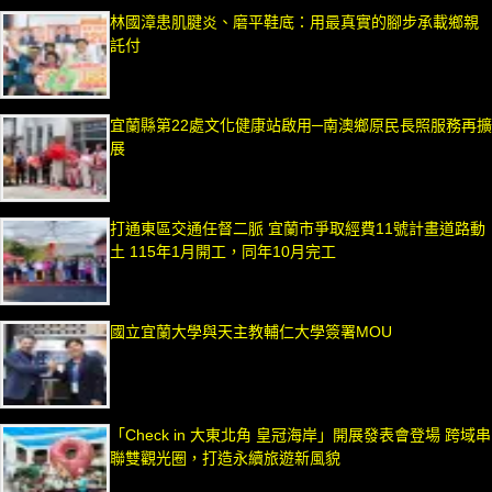
林國漳患肌腱炎、磨平鞋底：用最真實的腳步承載鄉親
託付
宜蘭縣第22處文化健康站啟用─南澳鄉原民長照服務再擴
展
打通東區交通任督二脈 宜蘭市爭取經費11號計畫道路動
土 115年1月開工，同年10月完工
國立宜蘭大學與天主教輔仁大學簽署MOU
「Check in 大東北角 皇冠海岸」開展發表會登場 跨域串
聯雙觀光圈，打造永續旅遊新風貌