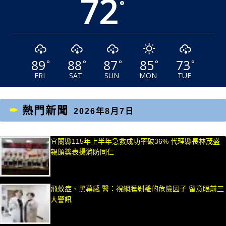
72
°
89
88
87
85
73
°
°
°
°
°
FRI
SAT
SUN
MON
TUE
熱門新聞
2026年8月7日
宜蘭縣115年上半年急救成功率破36% 代理縣長林茂盛
親頒獎表揚消防同仁
飛蚊症、黑幕感 醫：視網膜剝離的危險因子 留意眼前三
大警訊