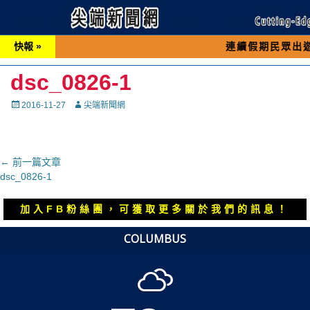
快報 »
連續假期民眾出遊可先撥打交
dsc_0826-1
Posted
Autor
2016-11-27
尖端新聞網
on
文
← 前一篇文章
上
dsc_0826-1
章
一
導
篇
加入FB粉絲團，可獲取更多關於我們的訊息！
覽
文
章：
COLUMBUS