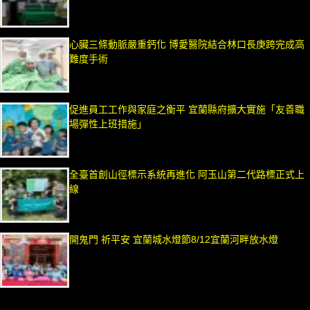
心臟三條動脈嚴重鈣化 博愛醫院結合林口長庚跨完成高
難度手術
促進員工工作與家庭之衡平 宜蘭縣府擴大實施「友善職
場彈性上班措施」
全臺首創山徑標示系統再進化 阿玉山第二代路標正式上
線
開鬼門 祈平安 宜蘭城水燈節8/12宜蘭河畔放水燈