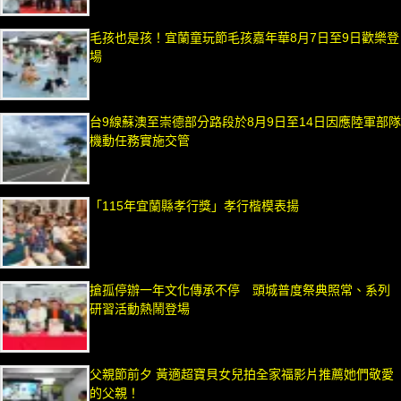
毛孩也是孩！宜蘭童玩節毛孩嘉年華8月7日至9日歡樂登
場
台9線蘇澳至崇德部分路段於8月9日至14日因應陸軍部隊
機動任務實施交管
「115年宜蘭縣孝行獎」孝行楷模表揚
搶孤停辦一年文化傳承不停 頭城普度祭典照常、系列
研習活動熱鬧登場
父親節前夕 黃適超寶貝女兒拍全家福影片推薦她們敬愛
的父親！