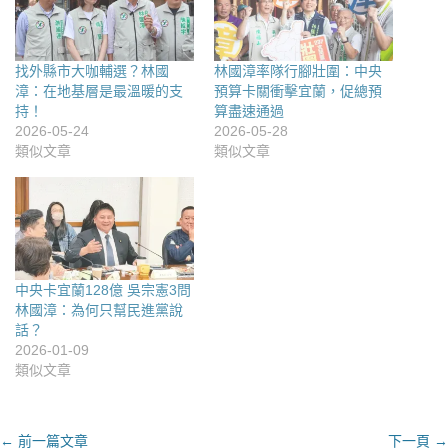
找外縣市大咖輔選？林國
林國漳率隊行腳壯圍：中央
漳：在地基層是最溫暖的支
預算卡關衝擊宜蘭，促總預
持！
算盡速通過
2026-05-24
2026-05-28
類似文章
類似文章
中央卡宜蘭128億 吳宗憲3問
林國漳：為何只幫民進黨說
話？
2026-01-09
類似文章
文
← 前一篇文章
下一頁 →