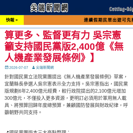
快報 »
連續假期民眾出遊可先撥打交通 「
算更多、監督更有力 吳宗憲
籲支持國民黨版2,400億《無
人機產業發展條例》】
Posted
Autor
2026-07-07
尖端新聞網
on
針對國民黨立法院黨團提出《無人機產業發展條例》草案，
宜蘭縣長參選人吳宗憲表示全力支持。吳宗憲指出，國民黨
版規劃6年2,400億元經費，較行政院提出的2,100億元增加
300億元，不僅投入更多資源，更明訂必須用於軍用無人載
具、將預算回歸年度總預算，兼顧國防發展與財政紀律，呼
籲朝野共同支持。
📍國民黨團版本三大亮點整理：