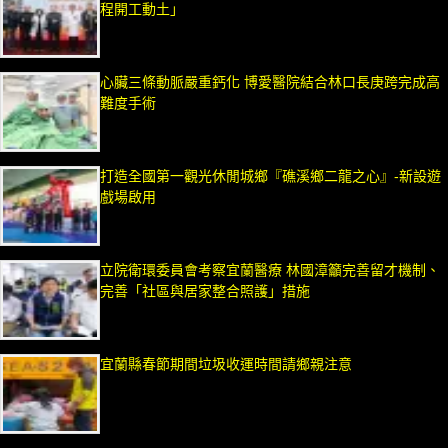
程開工動土」
心臟三條動脈嚴重鈣化 博愛醫院結合林口長庚跨完成高
難度手術
打造全國第一觀光休閒城鄉『礁溪鄉二龍之心』-新設遊
戲場啟用
立院衛環委員會考察宜蘭醫療 林國漳籲完善留才機制、
完善「社區與居家整合照護」措施
宜蘭縣春節期間垃圾收運時間請鄉親注意