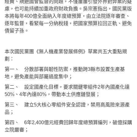
經費、規避國會監督的問題，不僅屢屢引發外界對弊案的疑
慮，也可能持續加重政府財政負擔。吳宗憲指出，國民黨版
本將每年400億全面納入年度總預算，由立法院逐年審查、
逐年監督，看緊每一分納稅錢，把國家預算拉回正軌、避免
債留子孫。
本次國民黨團《無人機產業發展條例》草案共五大重點規
劃：
第一、 分散部署與韌性防禦，推動跨3縣市設置生產基
地，避免產能與部屬過度集中；
第二、 設定國產化目標，要求關鍵零組件2年內國產化達
50%、4年內達80%，帶動本土供應鏈發展；
第三、 建立5大核心零組件安全認證，禁用高風險來源產
品；
第四、 6年2,400億元經費回歸年度總預算編列，破億採購
立院嚴審；