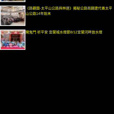
《路觀圖-太平山公路與林道》揭秘公路局闢建代養太平
山公路14年始末
開鬼門 祈平安 宜蘭城水燈節8/12宜蘭河畔放水燈