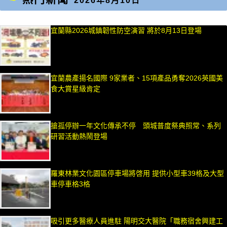
2026年8月10日
宜蘭縣2026城鎮韌性防空演習 將於8月13日登場
宜蘭農產揚名國際 9家業者、15項產品勇奪2026英國美
食大賞星級肯定
搶孤停辦一年文化傳承不停 頭城普度祭典照常、系列
研習活動熱鬧登場
羅東林業文化園區停車場將啓用 提供小型車39格及大型
車停車格3格
吸引更多醫療人員進駐 陽明交大醫院「職務宿舍興建工