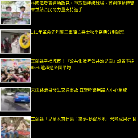
林國漳發表運動政見，爭取職棒級球場、首創運動博覽
會並結合民間力量支持選手
111年革命先烈暨三軍陣亡將士秋季祭典分別辦理
宜蘭縣幸福城市！『公共化及準公共幼兒園』設置率達
85% 遠超過全國平均
天雨路滑易發生交通事故 宜警呼籲用路人小心駕駛
宜蘭縣「兒童木育建築：築夢-秘密基地」營隊成果亮眼