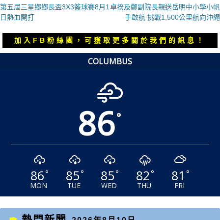
上
下
第五屆三星鄉鄉長盃3X3籃球賽8月1
卓揆及鄭副院長親送岳明中小學小帆
章
一
一
日熱血開打
手啟航 挑戰1,500公里航向沖繩
導
篇
篇
覽
文
文
加入FB粉絲團，可獲取更多關於我們的訊息！
章：
章：
COLUMBUS
86
°
86
85
85
82
81
°
°
°
°
°
MON
TUE
WED
THU
FRI
熱門新聞