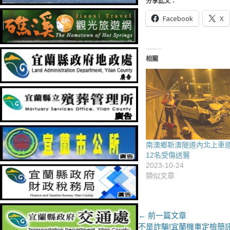
分享此文：
Facebook
X
相關
南澳鄉新澳隧道內北上車
12名受傷送醫
2023-10-24
類似文章
文
← 前一篇文章
上
不是詐騙!宜蘭機車定檢簡訊