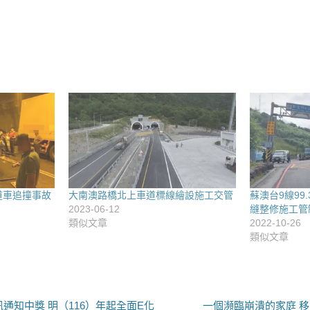
道車追撞事故
大南澳路橋北上車道標線繪設施工交管
蘇澳台9線99
2023-06-12
縫整修施工管
類似文章
2022-10-26
類似文章
下
通知中獎 明（116）年起全面E化
一個瀕臨崩潰的家庭 