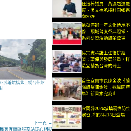
任接棒議員 黃適超選羅
東、吳文進承接壯圍鄉邁
向2026
搶孤停辦一年文化傳承不
停 頭城普度祭典照常、
系列研習活動熱鬧登場
吳宗憲承諾上任後拚經
濟：環保與發展並重，打
造宜蘭為台灣的瑞士
首任宜蘭市長陳金波《蘭
.3k武荖坑橋北上橋台伸縮
陽詩醫陳金波：觀風閣詩
制
集》新書索完為止
宜蘭縣2026城鎮韌性防空
演習 將於8月13日登場
下一頁 →
移民署宜蘭縣服務站暖心相挺