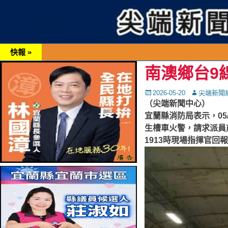
快報 »
南澳鄉台9
Posted
Autor
2026-05-20
尖端新聞
on
（尖端新聞中心）
宜蘭縣消防局表示，05/
生槽車火警，請求派員
1913時現場指揮官