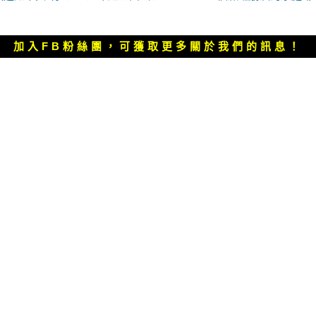
一
篇
文
加入FB粉絲團，可獲取更多關於我們的訊息！
章：