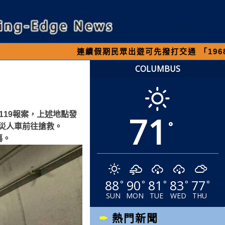
連續假期民眾出遊可先撥打交通 「1968」客服專
COLUMBUS
71
局119報案，上述地點發
°
災人車前往搶救。
傷。
88
90
81
83
77
°
°
°
°
°
SUN
MON
TUE
WED
THU
熱門新聞