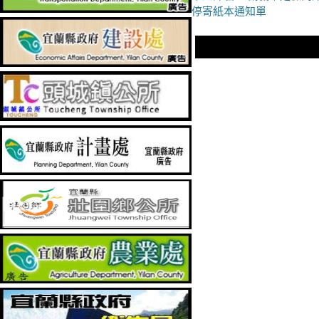
章
一
停寄紙本通知單
導
篇
文
覽
章：