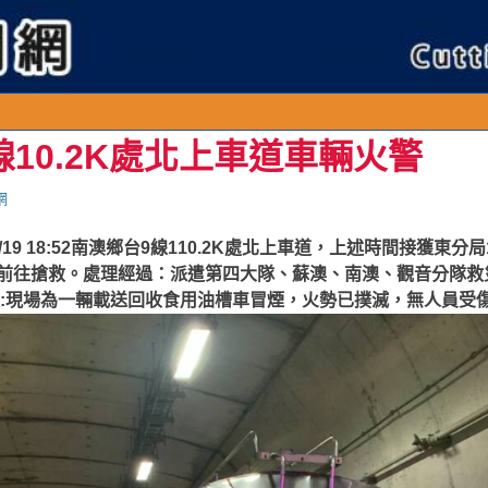
線10.2K處北上車道車輛火警
網
19 18:52南澳鄉台9線110.2K處北上車道，上述時間接獲東分
前往搶救。
處理經過：派遣第四大隊、蘇澳、南澳、觀音分隊救
回報:現場為一輛載送回收食用油槽車冒煙，火勢已撲滅，無人員受