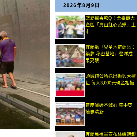
2026年8月9日
盛夏飄香軟Q！全臺最大
產區「員山紅心芭樂」上
市
宜蘭縣「兒童木育建築：
築夢-秘密基地」營隊成
果亮眼
頭城鎮公所送出振興大禮
包 每人3,000元現金相挺
普度減碳不減心 集中焚
燒更清新
宜蘭民進黨宣布林峻輔卸