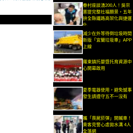
眷村座談湧200人！吳宗
憲提完整社福願景，五年
拚全縣鐵路高架化與捷運
化
減少在外等待倒垃圾時間
新版「宜蘭垃圾車」APP
上線
羅東鎮托嬰暨托育資源中
心開幕啟用
夏季電器使用，避免憾事
發生請遵守五不一沒有
攜「喪屍菸彈」開贓車！
乘客見警心虛拋水溝 4人
全落網