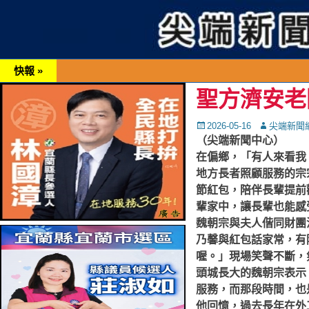
快報 »
聖方濟安老
Posted
Autor
2026-05-16
尖端新聞
on
（尖端新聞中心）
在偏鄉，「有人來看我
地方長者照顧服務的宗
節紅包，陪伴長輩提前
輩家中，讓長輩也能感
魏朝宗與夫人偕同財團
乃馨與紅包話家常，有
喔。」現場笑聲不斷，
頭城長大的魏朝宗表示
服務，而那段時間，也
他回憶，過去長年在外