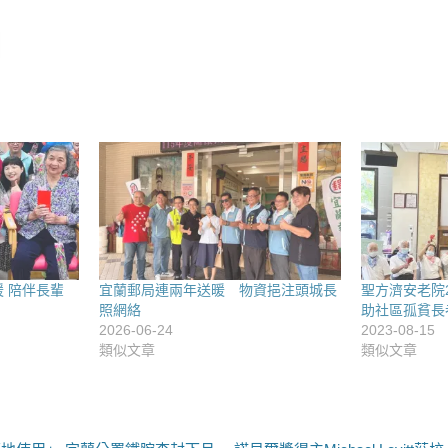
 陪伴長輩
宜蘭郵局連兩年送暖 物資挹注頭城長
聖方濟安老院
照網絡
助社區孤貧長
2026-06-24
2023-08-15
類似文章
類似文章