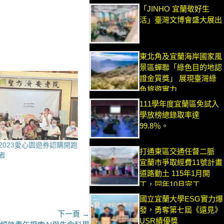
「JINHO 宜蘭敬好生
活」臺灣文博會盛大展出
東北角及宜蘭海岸國家風
景區蟬聯「綠色目的地認
證金質獎」 展現臺灣綠
色旅遊實力
111學年度宜蘭區免試入
學放榜總錄取率達
99.8％。
2023愛心園遊券認購開跑
打通東區交通任督二脈
者
宜蘭市爭取經費11號計畫
道路動土 115年1月開
工，同年10月完工
國立宜蘭大學ESG實力爆
發，勇奪第七屆《遠見》
下一頁 →
USR績優獎