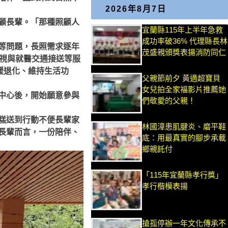
2026年8月7日
顧長輩。「那種照顧人
宜蘭縣115年上半年急救
成功率破36% 代理縣長林
等問題，長照需求逐年
茂盛親頒獎表揚消防同仁
訪視與就醫交通接送等服
緩退化、維持生活功
父親節前夕 黃適超寶貝
女兒拍全家福影片推薦她
中心後，開始願意參與
們敬愛的父親！
糕送到行動不便長輩家
林國漳患肌腱炎、磨平鞋
長輩而言，一份陪伴、
底：用最真實的腳步承載
鄉親託付
「115年宜蘭縣孝行獎」
孝行楷模表揚
搶孤停辦一年文化傳承不