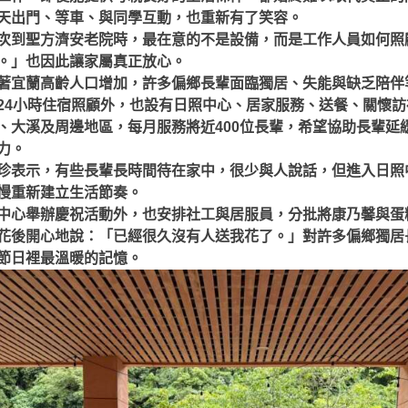
天出門、等車、與同學互動，也重新有了笑容。
次到聖方濟安老院時，最在意的不是設備，而是工作人員如何照
。」也因此讓家屬真正放心。
著宜蘭高齡人口增加，許多偏鄉長輩面臨獨居、失能與缺乏陪伴
24小時住宿照顧外，也設有日照中心、居家服務、送餐、關懷
、大溪及周邊地區，每月服務將近400位長輩，希望協助長輩延
力。
珍表示，有些長輩長時間待在家中，很少與人說話，但進入日照
慢重新建立生活節奏。
中心舉辦慶祝活動外，也安排社工與居服員，分批將康乃馨與蛋
花後開心地說：「已經很久沒有人送我花了。」對許多偏鄉獨居
節日裡最溫暖的記憶。