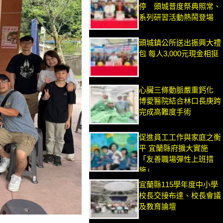
停 頭城普度祭典照常、
系列研習活動熱鬧登場
頭城鎮公所送出振興大禮
包 每人3,000元現金相挺
心臟三條動脈嚴重鈣化
博愛醫院結合林口長庚跨
完成高難度手術
促進員工工作與家庭之衡
平 宜蘭縣府擴大實施
「友善職場彈性上班措
施」
宜蘭縣115學年度中小學
校長交接布達、校長會議
及教育論壇