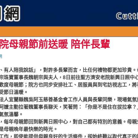
院母親節前送暖 陪伴長輩
網
、有人陪我說話」，對許多長輩而言，比任何禮物都更加珍貴。
宗珠寶董事長魏朝宗與夫人，8日前往聖方濟安老院新興日照中
歡度母親節；院方也同步安排社工、居服員與到宅訪視志工，將
受節日溫暖。
法人宜蘭縣魏吳阿玉慈善基金會工作人員與長輩同樂，現場氣氛
阿嬤主動拉著魏董事長聊天，笑著問：「你是不是住在拔拉拿？
氣氛溫馨。
，每年母親節回到新興日照中心，對自己都有特別的意義。母親
是母親晚年最快樂的時光。
工作，即使能提供母親良好的生活條件，卻始終難以取代真正的