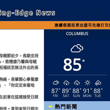
連續假期民眾出遊可先撥打交通 「1968
COLUMBUS
85
母親節前夕，長期支持
°
心，致贈康乃馨與母親
祝福送至無法外出的長
熱絡，長輩開心拿著康
」、「你定定來看咱
87
89
88
91
88
°
°
°
°
°
FRI
SAT
SUN
MON
TUE
生前曾在這裡接受日照
熱門新聞
陪伴。直到來到日照中