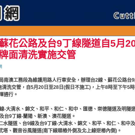
蘇花公路及台9丁線隧道自5月20
牌面清洗實施交管
網
局南澳工務段為維護用路人行車安全，辦理台2線、蘇花公路台9
施清洗交管，自5月20日至28日(假日不施工)，上午8時至下午
揮通行。
9丁線-大清水、錦文、和平、和仁、和中、匯德、崇德隧道及明隧
9線及台9丁線-蘭陽、新澳、澳花隧道。
改-仁水隧道、台9線及台9丁線-大清水、錦文、和平、和仁、和中
改-武塔、觀音谷風隧道(南下線順樁外側及北上線逆樁內側)。