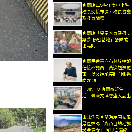
宜蘭縣115學年度中小學
校長交接布達、校長會議
及教育論壇
宜蘭縣「兒童木育建築：
築夢-秘密基地」營隊成
果亮眼
宜蘭民進黨宣布林峻輔卸
任接棒議員 黃適超選羅
東、吳文進承接壯圍鄉邁
向2026
「JINHO 宜蘭敬好生
活」臺灣文博會盛大展出
東北角及宜蘭海岸國家風
景區蟬聯「綠色目的地認
證金質獎」 展現臺灣綠