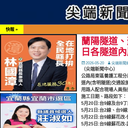
快報 »
蘭陽隧道、
日各隧道內
Posted
Autor
2026-05-20
尖端新聞
on
（尖端新聞中心）
公路局東區養護工程分
道內(含明隧道)交通設
用路人配合現場人員指
施工日期、路段如下：
5月20日:台9線及台
5月21日:台2線、台
5月22日:台9線蘇花
5月25日:台9線蘇花