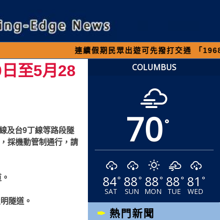
連續假期民眾出遊可先撥打交通 「1968」客服專
日至5月28
COLUMBUS
70
°
線及台9丁線等路段隧
5時，採機動管制通行，請
84
88
88
88
81
道。
°
°
°
°
°
SAT
SUN
MON
TUE
WED
及明隧道。
熱門新聞