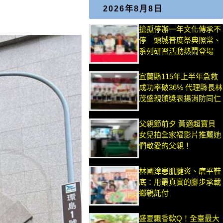
2026年8月8日
搶孤停辦一年文化傳承不
停 頭城普度祭典照常、
系列研習活動熱鬧登場
宜蘭縣115年上半年急救
成功率破36% 代理縣長林
茂盛親頒獎表揚消防同仁
父親節前夕 黃適超寶貝
女兒拍全家福影片推薦她
們敬愛的父親！
林國漳患肌腱炎、磨平鞋
底：用最真實的腳步承載
鄉親託付
盛夏飄香軟Q！全臺最大