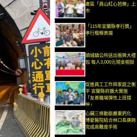
產區「員山紅心芭樂」上
市
「115年宜蘭縣孝行獎」
孝行楷模表揚
頭城鎮公所送出振興大禮
包 每人3,000元現金相挺
促進員工工作與家庭之衡
平 宜蘭縣府擴大實施
「友善職場彈性上班措
施」
心臟三條動脈嚴重鈣化
博愛醫院結合林口長庚跨
完成高難度手術