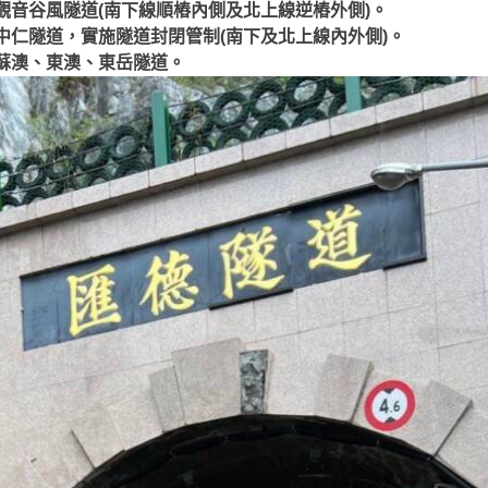
改-觀音谷風隧道(南下線順樁內側及北上線逆樁外側)。
改-中仁隧道，實施隧道封閉管制(南下及北上線內外側)。
改-蘇澳、東澳、東岳隧道。