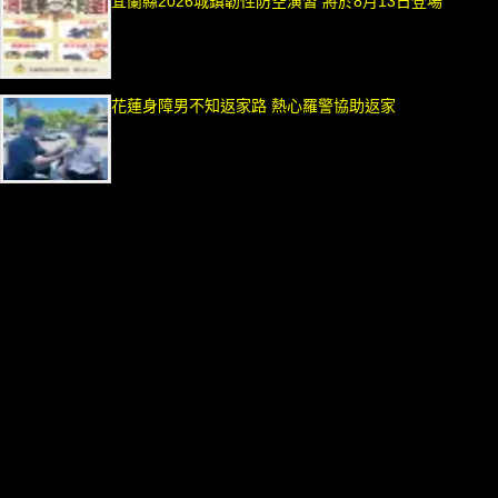
宜蘭縣2026城鎮韌性防空演習 將於8月13日登場
花蓮身障男不知返家路 熱心羅警協助返家