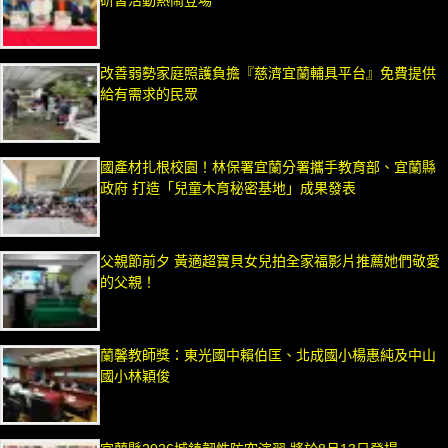
改善弱勢家庭照護負擔『慈濟宜蘭輔具平台』免費提供
給有需求的民眾
國產材扎根校園！林保署宜蘭分署攜手教育部、宜蘭縣
政府 打造「兒童木育秘密基地」成果發表
父親節前夕 黃適超寶貝女兒拍全家福影片推薦她們敬愛
的父親！
蘭馨教師獎：東光國中賴伯匡、北成國小楊惠純及中山
國小林穎俊