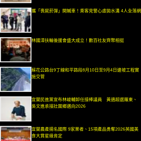
攜「喪屍菸彈」開贓車！乘客見警心虛拋水溝 4人全落網
林國漳扶輪後援會盛大成立！數百社友齊聚相挺
蘇花公路台9丁線和平路段8月10日至9月4日邊坡工程實
施交管
宜蘭民進黨宣布林峻輔卸任接棒議員 黃適超選羅東、
吳文進承接壯圍鄉邁向2026
宜蘭農產揚名國際 9家業者、15項產品勇奪2026英國美
食大賞星級肯定