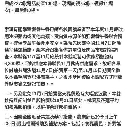
完成227場(電話訪查140場、現場訪視75場、視訊11場
次)、異常數0場。
辦理有關學童營養午餐已請各校團膳業者至本年度11月底改
用冷凍豬肉或其他肉類、蛋白質來源並加強營養午餐聯合稽
查，確保學童午餐食用安全。為預先因應全國11月7日解除
禁宰禁運措施，經本府召集各供銷單位及肉品市場討論調
查，本縣從11/7至11月底統計本縣毛豬可供應頭數約有
6,300頭，足夠供應本縣縣民11月豬肉供應需求，故經各單
位討論共識決議11月7日(拍賣第一天)至11月15日期間全數
以本縣毛豬登記供應為主，之後逐步回復原本調配方式開放
外縣市豬之登記拍賣，。
二、另為避免11月7日拍賣當天豬價恐有大幅度波動，本縣
維持登記制並且起拍價以10月21日新北、桃園及花蓮平均
加權為起拍價，以維持合理起拍價格。
三、因應全國毛豬禁運及禁宰措施，農業部已於今日上午
(30日)提出相關補助及補貼方案。包括；養豬農民：針對延