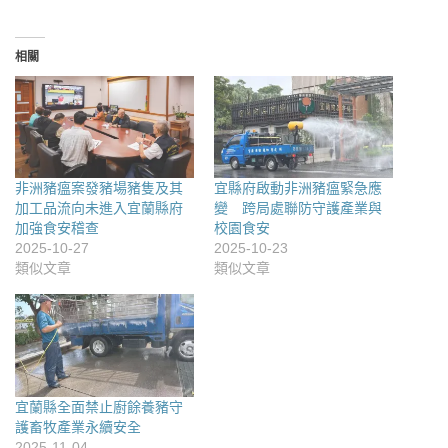
相關
非洲豬瘟案發豬場豬隻及其
宜縣府啟動非洲豬瘟緊急應
加工品流向未進入宜蘭縣府
變 跨局處聯防守護產業與
加強食安稽查
校園食安
2025-10-27
2025-10-23
類似文章
類似文章
宜蘭縣全面禁止廚餘養豬守
護畜牧產業永續安全
2025-11-04