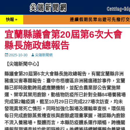
快報 »
連續假期民眾出遊可先撥打交通 「196
宜蘭縣議會第20屆第6次大會
縣長施政總報告
Posted
Autor
2025-10-30
尖端新聞網
on
【尖端新聞中心】
縣議會第20屆第6次大會縣長施政總報告，有關宜蘭縣非洲
豬瘟災害專題報告：臺中市梧棲區非洲豬瘟確診事件，宜蘭
縣已即時啟動跨局處應變機制，並配合農業部公告實施禁
運、禁宰其禁用廚餘，動植物防疫所已針對全縣84場養豬場
完成第2輪疫調，截至10月29日已完成227場次訪查，均未
發現異常死亡情形。同時加強化製場及運輸車查核。環保局
每日完成廚餘蒸煮槽查核與廚餘處理量掌握，確認縣內廚餘
不流入養豬場。整體而言，本縣防疫體系運作順暢，跨機關
通報與現場查核均能即時進行。後續將持續輔導轄內養豬場