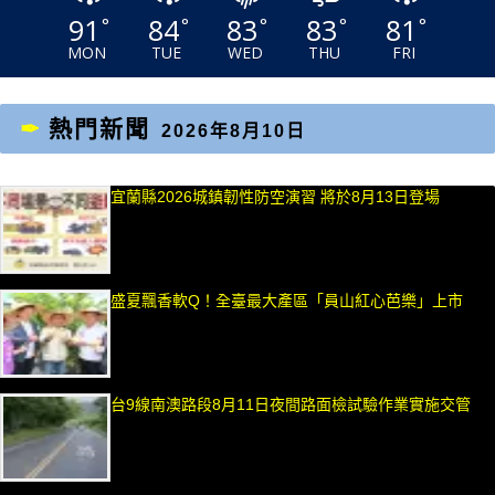
91
84
83
83
81
°
°
°
°
°
MON
TUE
WED
THU
FRI
熱門新聞
2026年8月10日
宜蘭縣2026城鎮韌性防空演習 將於8月13日登場
盛夏飄香軟Q！全臺最大產區「員山紅心芭樂」上市
台9線南澳路段8月11日夜間路面檢試驗作業實施交管