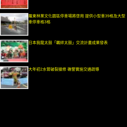
羅東林業文化園區停車場將啓用 提供小型車39格及大型
車停車格3格
日本我龍太鼓「羈絆太鼓」交流計畫成果發表
大年初2水管破裂搶修 礁警實施交通疏導