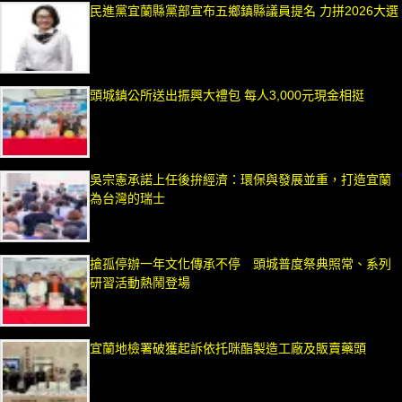
民進黨宜蘭縣黨部宣布五鄉鎮縣議員提名 力拼2026大選
頭城鎮公所送出振興大禮包 每人3,000元現金相挺
吳宗憲承諾上任後拚經濟：環保與發展並重，打造宜蘭
為台灣的瑞士
搶孤停辦一年文化傳承不停 頭城普度祭典照常、系列
研習活動熱鬧登場
宜蘭地檢署破獲起訴依托咪酯製造工廠及販賣藥頭