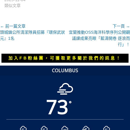
類似文章
文
← 前一篇文章
下一頁 →
上
下
頭城鎮公所清潔隊員招募『環保武狀
宜蘭推動OSS海洋科學序列公開觀
章
一
一
元』1名
議課成果亮眼「藍濤開卷 逐浪而
導
篇
篇
行」！
覽
文
文
章：
章：
加入FB粉絲團，可獲取更多關於我們的訊息！
COLUMBUS
73
°