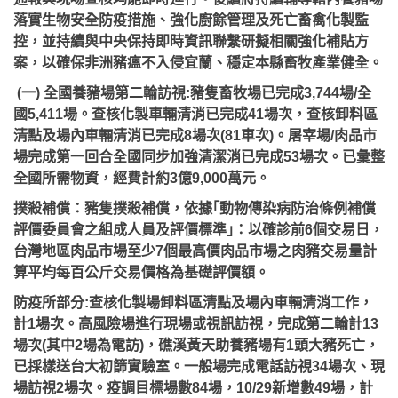
落實生物安全防疫措施、強化廚餘管理及死亡畜禽化製監
控，並持續與中央保持即時資訊聯繫研擬相關強化補貼方
案，以確保非洲豬瘟不入侵宜蘭、穩定本縣畜牧產業健全。
(一) 全國養豬場第二輪訪視:豬隻畜牧場已完成3,744場/全
國5,411場。查核化製車輛清消已完成41場次，查核卸料區
清點及場內車輛清消已完成8場次(81車次)。屠宰場/肉品市
場完成第一回合全國同步加強清潔消已完成53場次。已彙整
全國所需物資，經費計約3億9,000萬元。
撲殺補償：豬隻撲殺補償，依據｢動物傳染病防治條例補償
評價委員會之組成人員及評價標準｣：以確診前6個交易日，
台灣地區肉品市場至少7個最高價肉品市場之肉豬交易量計
算平均每百公斤交易價格為基礎評價額。
防疫所部分:查核化製場卸料區清點及場內車輛清消工作，
計1場次。高風險場進行現場或視訊訪視，完成第二輪計13
場次(其中2場為電訪)，礁溪黃天助養豬場有1頭大豬死亡，
已採樣送台大初篩實驗室。一般場完成電話訪視34場次、現
場訪視2場次。疫調目標場數84場，10/29新增數49場，計