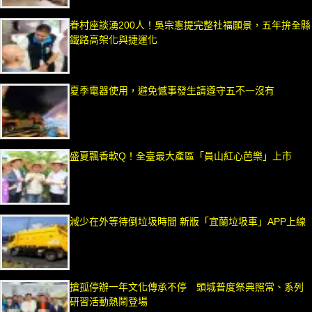
眷村座談湧200人！吳宗憲提完整社福願景，五年拚全縣
鐵路高架化與捷運化
夏季電器使用，避免憾事發生請遵守五不一沒有
盛夏飄香軟Q！全臺最大產區「員山紅心芭樂」上市
減少在外等待倒垃圾時間 新版「宜蘭垃圾車」APP上線
搶孤停辦一年文化傳承不停 頭城普度祭典照常、系列
研習活動熱鬧登場