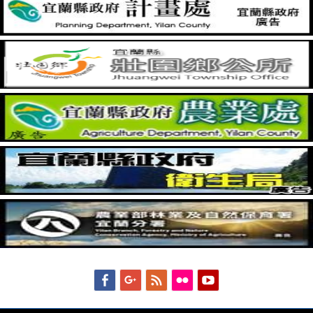
Facebook
Googleplus
Feed
Flickr
YouTube