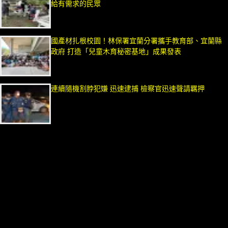
給有需求的民眾
國產材扎根校園！林保署宜蘭分署攜手教育部、宜蘭縣
政府 打造「兒童木育秘密基地」成果發表
連續隨機割脖犯嫌 迅速逮捕 檢察官迅速聲請羈押