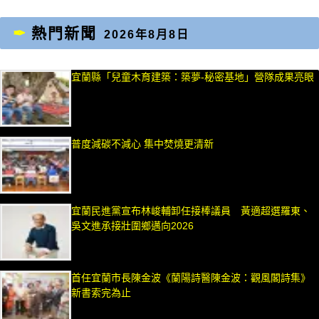
熱門新聞
2026年8月8日
宜蘭縣「兒童木育建築：築夢-秘密基地」營隊成果亮眼
普度減碳不減心 集中焚燒更清新
宜蘭民進黨宣布林峻輔卸任接棒議員 黃適超選羅東、
吳文進承接壯圍鄉邁向2026
首任宜蘭市長陳金波《蘭陽詩醫陳金波：觀風閣詩集》
新書索完為止