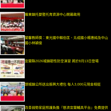
羅東鎮托嬰暨托育資源中心開幕啟用
蘭馨教師獎：東光國中賴伯匡、北成國小楊惠純及中山
國小林穎俊
宜蘭縣2026城鎮韌性防空演習 將於8月13日登場
頭城鎮公所送出振興大禮包 每人3,000元現金相挺
改善弱勢家庭照護負擔『慈濟宜蘭輔具平台』免費提供