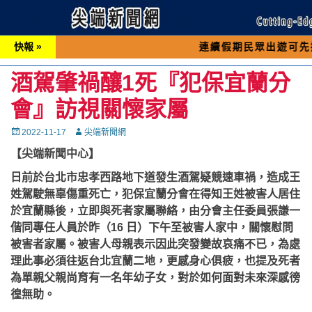
快報 »
連續假期民眾出遊可先撥打交通 「
酒駕肇禍釀1死『犯保宜蘭分
會』訪視關懷家屬
Posted
Autor
2022-11-17
尖端新聞網
on
【尖端新聞中心】
日前於台北市忠孝西路地下道發生酒駕疑競速車禍，造成王
姓駕駛無辜傷重死亡，犯保宜蘭分會在得知王姓被害人居住
於宜蘭縣後，立即與死者家屬聯絡，由分會主任委員張謙一
偕同專任人員於昨（16 日）下午至被害人家中，關懷慰問
被害者家屬。被害人母親表示因此突發變故哀痛不已，為處
理此事必須往返台北宜蘭二地，更感身心俱疲，也提及死者
為單親父親尚育有一名年幼子女，對於如何面對未來深感徬
徨無助。