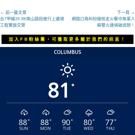
文
← 前一篇文章
下一頁 →
上
下
台7甲線25.9K南山路段進行上邊坡
網路口角糾紛槍枝走火擊中無辜人
章
一
一
工程實施交管
蘇警火速偵破送辦！
導
篇
篇
覽
文
文
加入FB粉絲團，可獲取更多關於我們的訊息！
章：
章：
COLUMBUS
81
°
88
88
90
80
77
°
°
°
°
°
SUN
MON
TUE
WED
THU