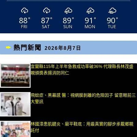
88
87
89
91
90
°
°
°
°
°
FRI
SAT
SUN
MON
TUE
熱門新聞
2026年8月7日
宜蘭縣115年上半年急救成功率破36% 代理縣長林茂盛
親頒獎表揚消防同仁
飛蚊症、黑幕感 醫：視網膜剝離的危險因子 留意眼前三
大警訊
林國漳患肌腱炎、磨平鞋底：用最真實的腳步承載鄉親
託付