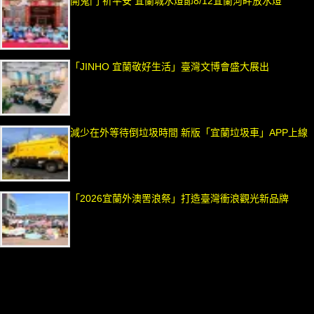
開鬼門 祈平安 宜蘭城水燈節8/12宜蘭河畔放水燈
「JINHO 宜蘭敬好生活」臺灣文博會盛大展出
減少在外等待倒垃圾時間 新版「宜蘭垃圾車」APP上線
「2026宜蘭外澳罟浪祭」打造臺灣衝浪觀光新品牌