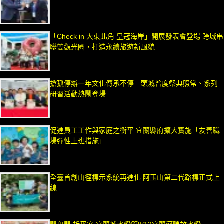
「Check in 大東北角 皇冠海岸」開展發表會登場 跨域串
聯雙觀光圈，打造永續旅遊新風貌
搶孤停辦一年文化傳承不停 頭城普度祭典照常、系列
研習活動熱鬧登場
促進員工工作與家庭之衡平 宜蘭縣府擴大實施「友善職
場彈性上班措施」
全臺首創山徑標示系統再進化 阿玉山第二代路標正式上
線