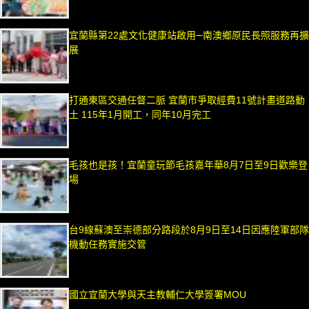
宜蘭縣第22處文化健康站啟用─南澳鄉原民長照服務再擴
展
打通東區交通任督二脈 宜蘭市爭取經費11號計畫道路動
土 115年1月開工，同年10月完工
毛孩也是孩！宜蘭童玩節毛孩嘉年華8月7日至9日歡樂登
場
台9線蘇澳至崇德部分路段於8月9日至14日因應陸軍部隊
機動任務實施交管
國立宜蘭大學與天主教輔仁大學簽署MOU