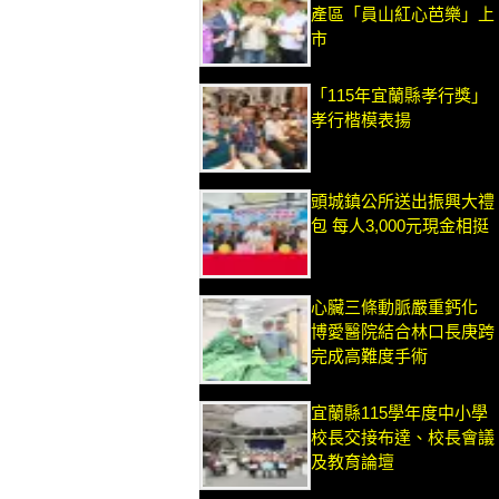
產區「員山紅心芭樂」上
市
「115年宜蘭縣孝行獎」
孝行楷模表揚
頭城鎮公所送出振興大禮
包 每人3,000元現金相挺
心臟三條動脈嚴重鈣化
博愛醫院結合林口長庚跨
完成高難度手術
宜蘭縣115學年度中小學
校長交接布達、校長會議
及教育論壇