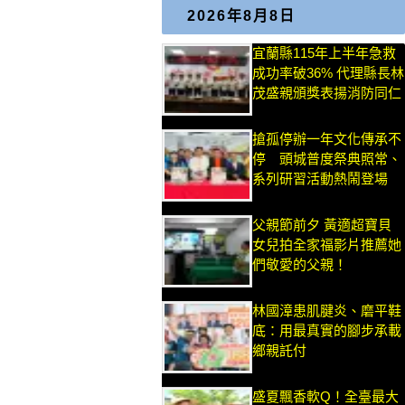
2026年8月8日
宜蘭縣115年上半年急救
成功率破36% 代理縣長林
茂盛親頒獎表揚消防同仁
搶孤停辦一年文化傳承不
停 頭城普度祭典照常、
系列研習活動熱鬧登場
父親節前夕 黃適超寶貝
女兒拍全家福影片推薦她
們敬愛的父親！
林國漳患肌腱炎、磨平鞋
底：用最真實的腳步承載
鄉親託付
盛夏飄香軟Q！全臺最大