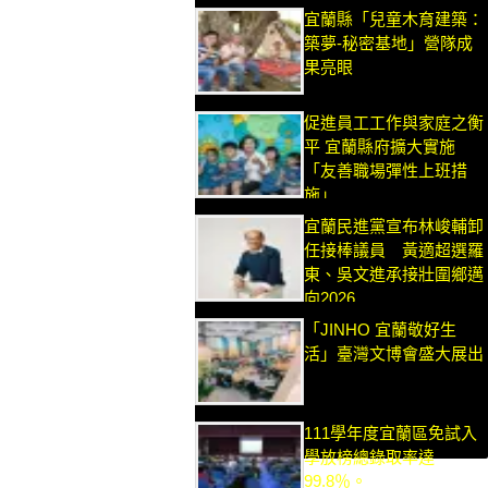
宜蘭縣「兒童木育建築：
築夢-秘密基地」營隊成
果亮眼
促進員工工作與家庭之衡
平 宜蘭縣府擴大實施
「友善職場彈性上班措
施」
宜蘭民進黨宣布林峻輔卸
任接棒議員 黃適超選羅
東、吳文進承接壯圍鄉邁
向2026
「JINHO 宜蘭敬好生
活」臺灣文博會盛大展出
111學年度宜蘭區免試入
學放榜總錄取率達
99.8％。