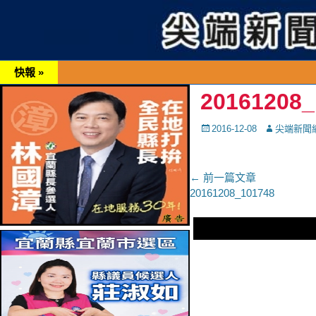
快報 »
20161208_
Posted
Autor
2016-12-08
尖端新聞
on
文
← 前一篇文章
上
20161208_101748
章
一
導
篇
文
覽
章：