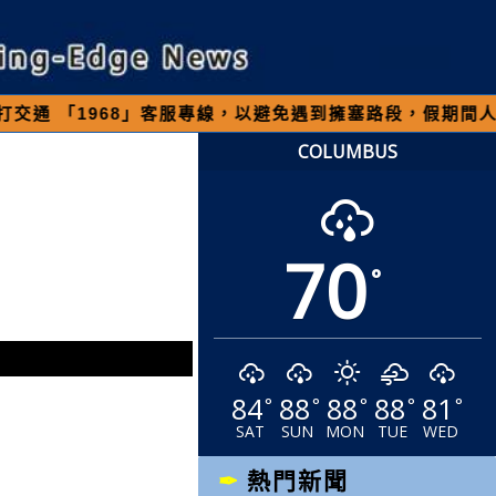
968」客服專線，以避免遇到擁塞路段，假期間人車多
COLUMBUS
70
°
84
88
88
88
81
°
°
°
°
°
SAT
SUN
MON
TUE
WED
熱門新聞