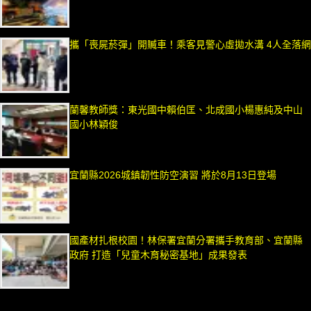
攜「喪屍菸彈」開贓車！乘客見警心虛拋水溝 4人全落網
蘭馨教師獎：東光國中賴伯匡、北成國小楊惠純及中山
國小林穎俊
宜蘭縣2026城鎮韌性防空演習 將於8月13日登場
國產材扎根校園！林保署宜蘭分署攜手教育部、宜蘭縣
政府 打造「兒童木育秘密基地」成果發表