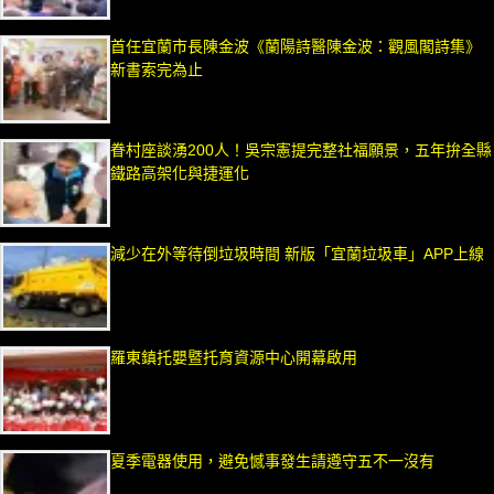
首任宜蘭市長陳金波《蘭陽詩醫陳金波：觀風閣詩集》
新書索完為止
眷村座談湧200人！吳宗憲提完整社福願景，五年拚全縣
鐵路高架化與捷運化
減少在外等待倒垃圾時間 新版「宜蘭垃圾車」APP上線
羅東鎮托嬰暨托育資源中心開幕啟用
夏季電器使用，避免憾事發生請遵守五不一沒有