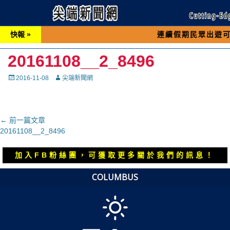
快報 »
連續假期民眾出遊可先撥打交通
20161108__2_8496
Posted
Autor
2016-11-08
尖端新聞網
on
文
← 前一篇文章
上
20161108__2_8496
章
一
導
篇
加入FB粉絲團，可獲取更多關於我們的訊息！
覽
文
章：
COLUMBUS