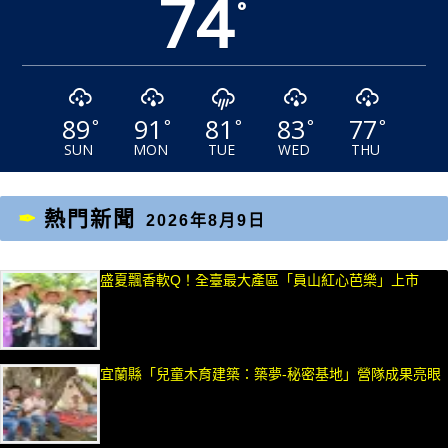
74
°
89
91
81
83
77
°
°
°
°
°
SUN
MON
TUE
WED
THU
熱門新聞
2026年8月9日
盛夏飄香軟Q！全臺最大產區「員山紅心芭樂」上市
宜蘭縣「兒童木育建築：築夢-秘密基地」營隊成果亮眼