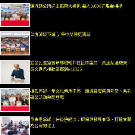
頭城鎮公所送出振興大禮包 每人3,000元現金相挺
普度減碳不減心 集中焚燒更清新
宜蘭民進黨宣布林峻輔卸任接棒議員 黃適超選羅東、
吳文進承接壯圍鄉邁向2026
搶孤停辦一年文化傳承不停 頭城普度祭典照常、系列
研習活動熱鬧登場
吳宗憲承諾上任後拚經濟：環保與發展並重，打造宜蘭
為台灣的瑞士