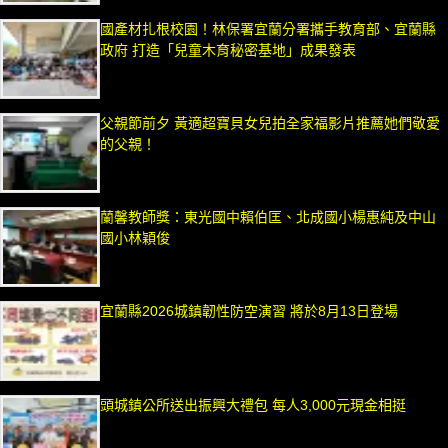
國產材扎根校園！林保署宜蘭分署攜手教育部、宜蘭縣
政府 打造「兒童木育秘密基地」成果發表
父親節前夕 黃適超寶貝女兒拍全家福影片推薦她們敬愛
的父親！
蘭馨教師獎：東光國中賴伯匡、北成國小楊惠純及中山
國小林穎俊
宜蘭縣2026城鎮韌性防空演習 將於8月13日登場
頭城鎮公所送出振興大禮包 每人3,000元現金相挺