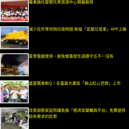
羅東鎮托嬰暨托育資源中心開幕啟用
減少在外等待倒垃圾時間 新版「宜蘭垃圾車」APP上線
夏季電器使用，避免憾事發生請遵守五不一沒有
盛夏飄香軟Q！全臺最大產區「員山紅心芭樂」上市
改善弱勢家庭照護負擔『慈濟宜蘭輔具平台』免費提供
給有需求的民眾