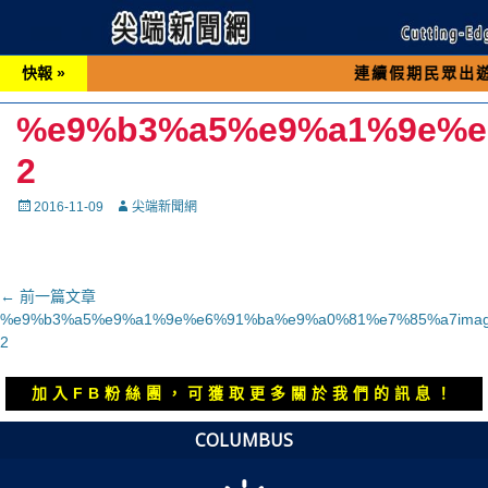
快報 »
連續假期民眾出遊可先撥打交
%e9%b3%a5%e9%a1%9e%e
2
Posted
Autor
2016-11-09
尖端新聞網
on
文
← 前一篇文章
上
%e9%b3%a5%e9%a1%9e%e6%91%ba%e9%a0%81%e7%85%a7imag
章
一
2
導
篇
覽
文
加入FB粉絲團，可獲取更多關於我們的訊息！
章：
COLUMBUS