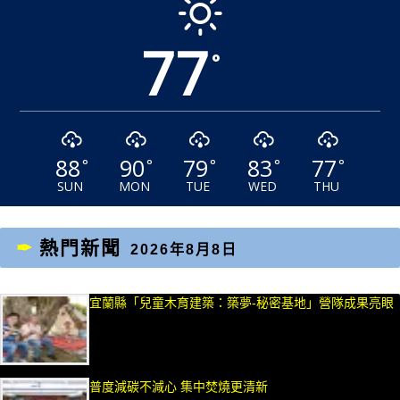
77
°
88
90
79
83
77
°
°
°
°
°
SUN
MON
TUE
WED
THU
熱門新聞
2026年8月8日
宜蘭縣「兒童木育建築：築夢-秘密基地」營隊成果亮眼
普度減碳不減心 集中焚燒更清新